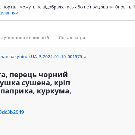
на порталі можуть не відображатись або не працювати. Оновіть, 
силанням
.
я уповноважених осіб
Локалізація
лан закупівлі UA-P-2024-01-10-001575-a
а, перець чорний
ушка сушена, кріп
 паприка, куркума,
3dc3b2949