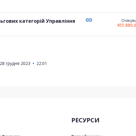
link
Очікува
455 880,
28 грудня 2023
22:01
РЕСУРСИ