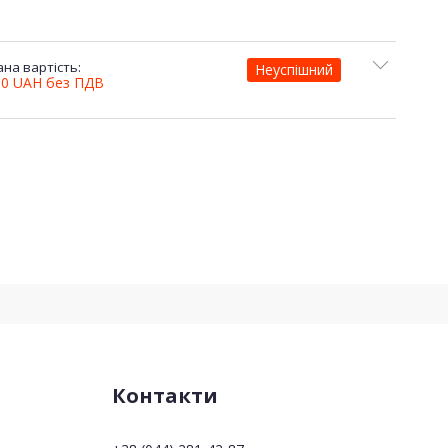
на вартість:
Неуспішний
00
UAH
без ПДВ
Контакти