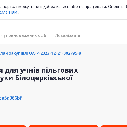
на порталі можуть не відображатись або не працювати. Оновіть, 
силанням
.
я уповноважених осіб
Локалізація
лан закупівлі UA-P-2023-12-21-002795-a
я для учнів пільгових
ауки Білоцерківської
ea5a066bf