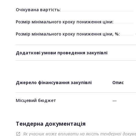
Очікувана вартість:
Розмір мінімального кроку пониження ціни:
Розмір мінімального кроку пониження ціни, %:
Додаткові умови проведення закупівлі
Джерело фінансування закупівлі
Опис
Місцевий бюджет
—
Тендерна документація
Як учасник може впливати на якість тендерної докум
open_in_new