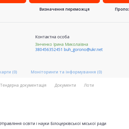
Визначення переможця
Пропоз
Контактна особа
Зінченко Ірина Миколаївна
380456352451
buh_gorono@ukr.net
карги
(0)
Моніторинги та інформування
(0)
Тендерна документація
Документи
Лоти
Управління освіти і науки Білоцерківської міської ради