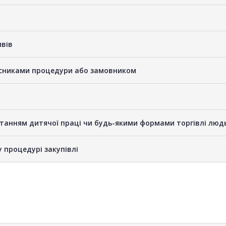
ивів
часниками процедури або замовником
станням дитячої праці чи будь-якими формами торгівлі люд
у процедурі закупівлі