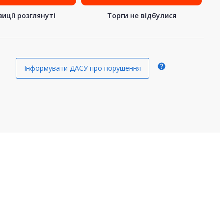
иції розглянуті
Торги не відбулися
help
Інформувати ДАСУ про порушення