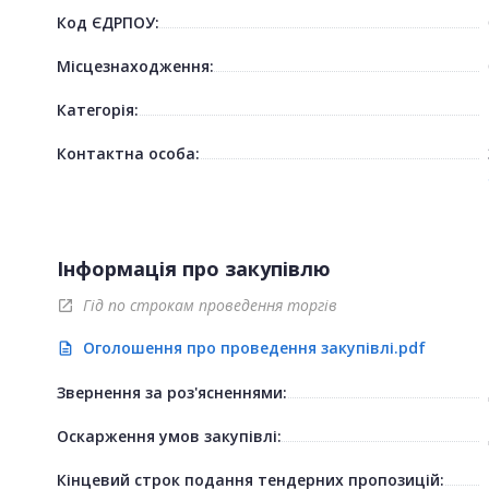
Код ЄДРПОУ:
Місцезнаходження:
Категорія:
Контактна особа:
Інформація про закупівлю
Гід по строкам проведення торгів
open_in_new
Оголошення про проведення закупівлі.pdf
description
Звернення за роз'ясненнями:
Оскарження умов закупівлі:
Кінцевий строк подання тендерних пропозицій: