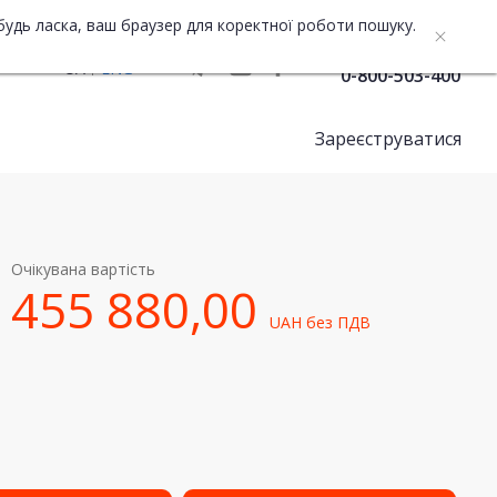
будь ласка, ваш браузер для коректної роботи пошуку.
Служба підтримки
UA
ENG
0-800-503-400
Зареєструватися
Очікувана вартість
455 880,00
UAH
без ПДВ