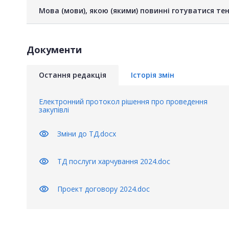
Мова (мови), якою (якими) повинні готуватися тен
Документи
Остання редакція
Історія змін
Електронний протокол рішення про проведення
закупівлі
visibility
Зміни до ТД.docx
visibility
ТД послуги харчування 2024.doc
visibility
Проект договору 2024.doc