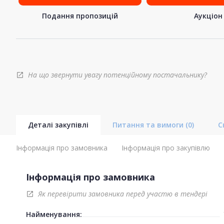
Подання пропозицій
Аукціон
На що звернути увагу потенційному постачальнику?
open_in_new
Деталі закупівлі
Питання та вимоги
(0)
С
Інформація про замовника
Інформація про закупівлю
Інформація про замовника
Як перевірити замовника перед участю в тендері
open_in_new
Найменування: