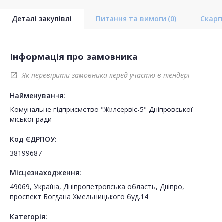
Деталі закупівлі
Питання та вимоги
(0)
Скар
Інформація про замовника
Як перевірити замовника перед участю в тендері
open_in_new
Найменування:
Комунальне підприємство "Жилсервіс-5" Дніпровської
міської ради
Код ЄДРПОУ:
38199687
Місцезнаходження:
49069, Україна, Дніпропетровська область, Дніпро,
проспект Богдана Хмельницького буд.14
Категорія: