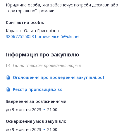
Юридична особа, яка забезпечує потреби держави або
територіальної громади
Контактна особа:
Карасюк Ольга Григорівна
380677525053
homeservice-5@ukr.net
Інформація про закупівлю
Гід по строкам проведення торгів
open_in_new
Оголошення про проведення закупівлі.pdf
description
Реєстр пропозицій.xlsx
description
Звернення за роз'ясненнями:
до
9 жовтня 2023
21:00
Оскарження умов закупівлі:
до
9 жовтня 2023
21:00