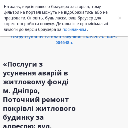
На жаль, версія вашого браузера застаріла, тому
UA
ENG
фільтри на порталі можуть не відображатись або не
працювати. Оновіть, будь ласка, ваш браузер для
коректної роботи пошуку. Детальніше про мінімальні
Інформація про закупівлю
вимоги до версій браузера за
посиланням
.
Обгрунтування та план закупівлі UA-P-2023-10-05-
004648-c
«Послуги з
усунення аварій в
житловому фонді
м. Дніпро,
Поточний ремонт
покрівлі житлового
будинку за
адресою: вул.