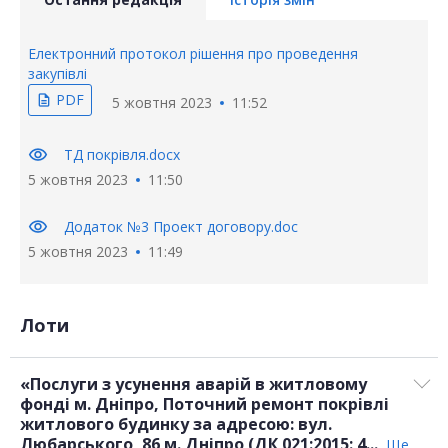
Електронний протокол рішення про проведення
закупівлі
PDF
description
5 жовтня 2023
11:52
visibility
ТД покрівля.docx
5 жовтня 2023
11:50
visibility
Додаток №3 Проект договору.doc
5 жовтня 2023
11:49
Лоти
«Послуги з усунення аварій в житловому
фонді м. Дніпро, Поточний ремонт покрівлі
житлового будинку за адресою: вул.
Любарського, 86 м. Дніпро (ДК 021:2015: 4...
Ще