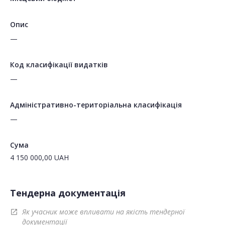
Опис
—
Код класифікації видатків
—
Адміністративно-територіальна класифікація
—
Сума
4 150 000,00
UAH
Тендерна документація
Як учасник може впливати на якість тендерної
open_in_new
документації