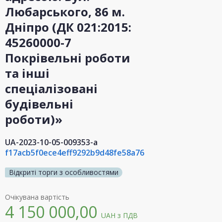
Любарського, 86 м.
Дніпро (ДК 021:2015:
45260000-7
Покрівельні роботи
та інші
спеціалізовані
будівельні
роботи)»
UA-2023-10-05-009353-a
f17acb5f0ece4eff9292b9d48fe58a76
Відкриті торги з особливостями
Очікувана вартість
4 150 000,00
UAH
з ПДВ