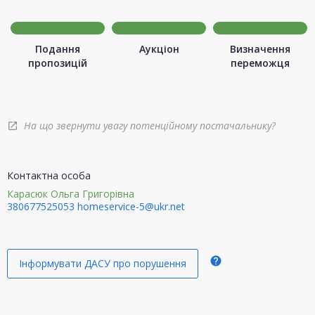
Подання
Аукціон
Визначення
пропозицій
переможця
На що звернути увагу потенційному постачальнику?
open_in_new
Контактна особа
Карасюк Ольга Григорівна
380677525053
homeservice-5@ukr.net
help
Інформувати ДАСУ про порушення