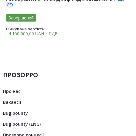
link
Завершений
Очікувана вартість:
4 150 000,00
UAH
з ПДВ
ПРОЗОРРО
Про нас
Вакансії
Bug bounty
Bug bounty (ENG)
Прозорро концесії