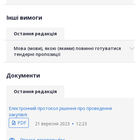
Інші вимоги
Остання редакція
Мова (мови), якою (якими) повинні готуватися
тендерні пропозиції
Документи
Остання редакція
Електронний протокол рішення про проведення
закупівлі
PDF
description
21 вересня 2023
12:23
Проєкт договору.doc