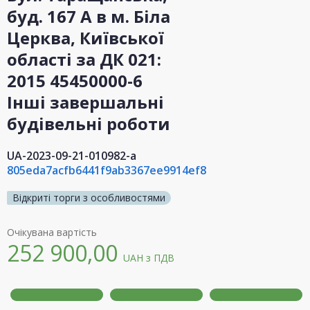
буд. 167 А в м. Біла
Церква, Київської
області за ДК 021:
2015 45450000-6
Інші завершальні
будівельні роботи
UA-2023-09-21-010982-a
805eda7acfb6441f9ab3367ee9914ef8
Відкриті торги з особливостями
Очікувана вартість
252 900,00
UAH
з ПДВ