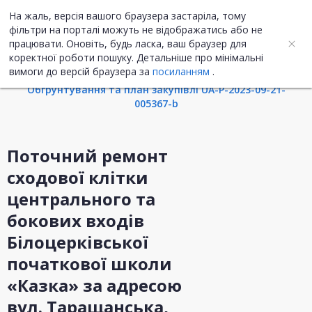
На жаль, версія вашого браузера застаріла, тому
UA
ENG
фільтри на порталі можуть не відображатись або не
працювати. Оновіть, будь ласка, ваш браузер для
коректної роботи пошуку. Детальніше про мінімальні
Інформація про закупівлю
вимоги до версій браузера за
посиланням
.
Обгрунтування та план закупівлі UA-P-2023-09-21-
005367-b
Поточний ремонт
сходової клітки
центрального та
бокових входів
Білоцерківської
початкової школи
«Казка» за адресою
вул. Таращанська,