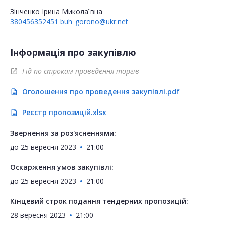
Зінченко Ірина Миколаївна
380456352451
buh_gorono@ukr.net
Інформація про закупівлю
Гід по строкам проведення торгів
open_in_new
Оголошення про проведення закупівлі.pdf
description
Реєстр пропозицій.xlsx
description
Звернення за роз'ясненнями:
до
25 вересня 2023
21:00
Оскарження умов закупівлі:
до
25 вересня 2023
21:00
Кінцевий строк подання тендерних пропозицій:
28 вересня 2023
21:00