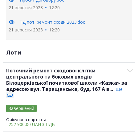
visibility
21 вересня 2023
12:20
visibility
ТД пот. ремонт сходи 2023.doc
21 вересня 2023
12:20
Лоти
Поточний ремонт сходової клітки
центрального та бокових входів
Білоцерківської початкової школи «Казка» за
адресою вул. Таращанська, буд. 167 А в...
Ще
link
Завершений
Очікувана вартість:
252 900,00
UAH
з ПДВ