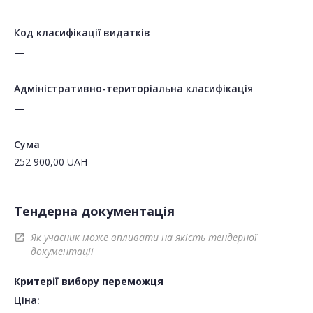
Код класифікації видатків
—
Адміністративно-територіальна класифікація
—
Сума
252 900,00
UAH
Тендерна документація
Як учасник може впливати на якість тендерної
open_in_new
документації
Критерії вибору переможця
Ціна: