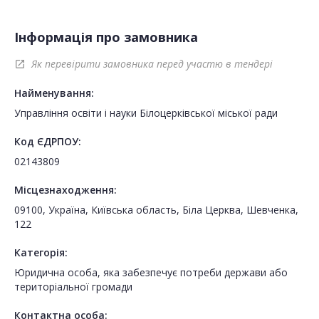
Інформація про замовника
Як перевірити замовника перед участю в тендері
open_in_new
Найменування:
Управління освіти і науки Білоцерківської міської ради
Код ЄДРПОУ:
02143809
Місцезнаходження:
09100, Україна, Київська область, Біла Церква, Шевченка,
122
Категорія:
Юридична особа, яка забезпечує потреби держави або
територіальної громади
Контактна особа: