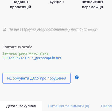
Подання
Аукціон
Визначення
пропозицій
переможця
На що звернути увагу потенційному постачальнику?
open_in_new
Контактна особа
Зінченко Ірина Миколаївна
380456352451
buh_gorono@ukr.net
help
Інформувати ДАСУ про порушення
Деталі закупівлі
Питання та вимоги
(0)
Скар