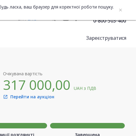
будь ласка, ваш браузер для коректної роботи пошуку.
Служба підтримки
UA
ENG
0-800-503-400
Зареєструватися
Очікувана вартість
317 000,00
UAH
з ПДВ
Перейти на аукціон
open_in_new
иції розглянуті
Завершена