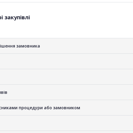
і закупівлі
рішення замовника
ивів
часниками процедури або замовником