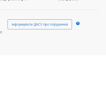
help
Інформувати ДАСУ про порушення
et