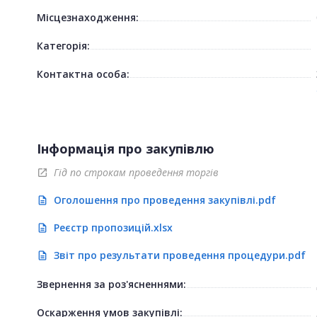
Місцезнаходження:
Категорія:
Контактна особа:
Інформація про закупівлю
Гід по строкам проведення торгів
open_in_new
Оголошення про проведення закупівлі.pdf
description
Реєстр пропозицій.xlsx
description
Звіт про результати проведення процедури.pdf
description
Звернення за роз'ясненнями:
Оскарження умов закупівлі: