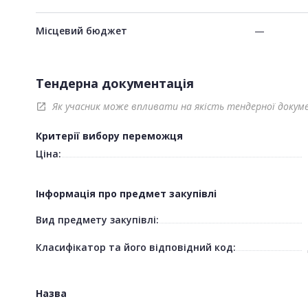
Місцевий бюджет
—
Тендерна документація
Як учасник може впливати на якість тендерної докум
open_in_new
Критерії вибору переможця
Ціна:
Інформація про предмет закупівлі
Вид предмету закупівлі:
Класифікатор та його відповідний код:
Назва