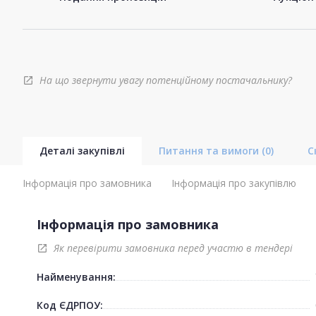
На що звернути увагу потенційному постачальнику?
open_in_new
Деталі закупівлі
Питання та вимоги
(0)
С
Інформація про замовника
Інформація про закупівлю
Інформація про замовника
Як перевірити замовника перед участю в тендері
open_in_new
Найменування:
Код ЄДРПОУ: