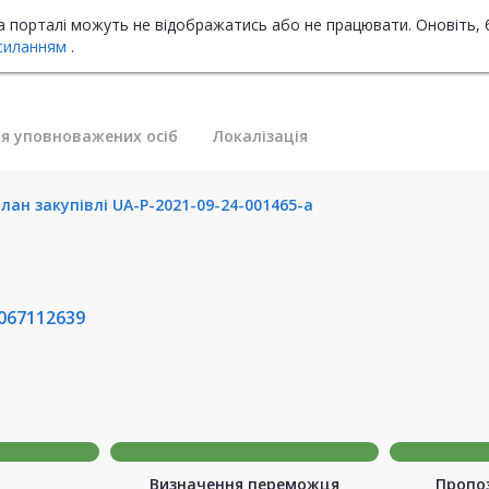
на порталі можуть не відображатись або не працювати. Оновіть, 
силанням
.
я уповноважених осіб
Локалізація
лан закупівлі UA-P-2021-09-24-001465-a
067112639
Визначення переможця
Пропоз