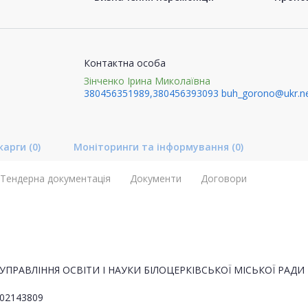
Контактна особа
Зінченко Ірина Миколаївна
380456351989,380456393093
buh_gorono@ukr.n
карги
(0)
Моніторинги та інформування
(0)
Тендерна документація
Документи
Договори
УПРАВЛІННЯ ОСВІТИ І НАУКИ БІЛОЦЕРКІВСЬКОЇ МІСЬКОЇ РАДИ
02143809