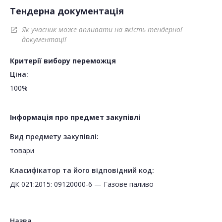
Тендерна документація
Як учасник може впливати на якість тендерної
open_in_new
документації
Критерії вибору переможця
Ціна:
100%
Інформація про предмет закупівлі
Вид предмету закупівлі:
товари
Класифікатор та його відповідний код:
ДК 021:2015: 09120000-6 — Газове паливо
Назва