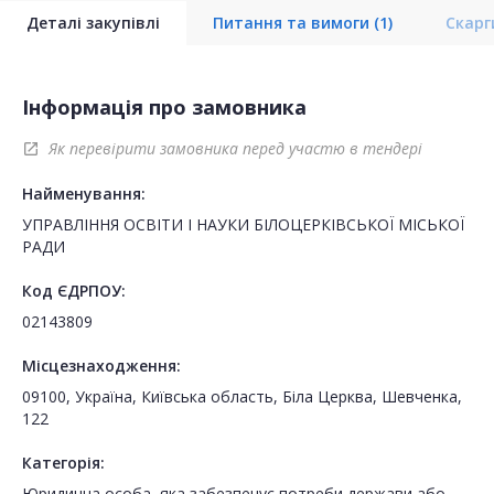
Деталі закупівлі
Питання та вимоги
(1)
Скар
Інформація про замовника
Як перевірити замовника перед участю в тендері
open_in_new
Найменування:
УПРАВЛІННЯ ОСВІТИ І НАУКИ БІЛОЦЕРКІВСЬКОЇ МІСЬКОЇ
РАДИ
Код ЄДРПОУ:
02143809
Місцезнаходження:
09100, Україна, Київська область, Біла Церква, Шевченка,
122
Категорія:
Юридична особа, яка забезпечує потреби держави або