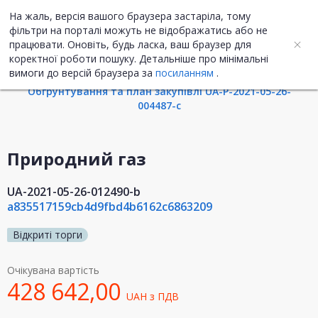
На жаль, версія вашого браузера застаріла, тому
UA
ENG
фільтри на порталі можуть не відображатись або не
працювати. Оновіть, будь ласка, ваш браузер для
коректної роботи пошуку. Детальніше про мінімальні
Інформація про закупівлю
вимоги до версій браузера за
посиланням
.
Обгрунтування та план закупівлі UA-P-2021-05-26-
004487-c
Природний газ
UA-2021-05-26-012490-b
a835517159cb4d9fbd4b6162c6863209
Відкриті торги
Очікувана вартість
428 642,00
UAH
з ПДВ