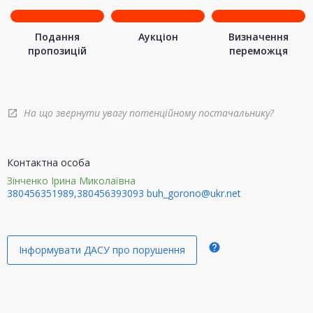
Подання
Аукціон
Визначення
пропозицій
переможця
На що звернути увагу потенційному постачальнику?
open_in_new
Контактна особа
Зінченко Ірина Миколаївна
380456351989,380456393093
buh_gorono@ukr.net
help
Інформувати ДАСУ про порушення