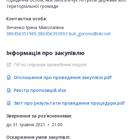
територіальної громади
Контактна особа:
Зінченко Ірина Миколаївна
380456351989,380456393093
buh_gorono@ukr.net
Інформація про закупівлю
Гід по строкам проведення торгів
open_in_new
Оголошення про проведення закупівлі.pdf
description
Реєстр пропозицій.xlsx
description
Звіт про результати проведення процедури.pdf
description
Звернення за роз'ясненнями:
до
31 травня 2021
21:00
Оскарження умов закупівлі: