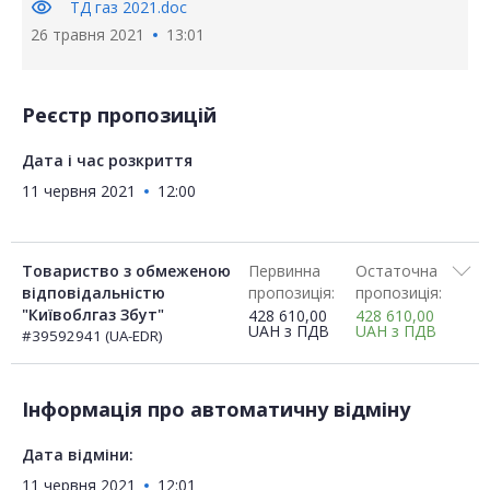
visibility
ТД газ 2021.doc
26 травня 2021
13:01
Реєстр пропозицій
Дата і час розкриття
11 червня 2021
12:00
Товариство з обмеженою
Первинна
Остаточна
відповідальністю
пропозиція:
пропозиція:
"Київоблгаз Збут"
428 610,00
428 610,00
UAH
з ПДВ
UAH
з ПДВ
#39592941 (UA-EDR)
Інформація про автоматичну відміну
Дата відміни:
11 червня 2021
12:01