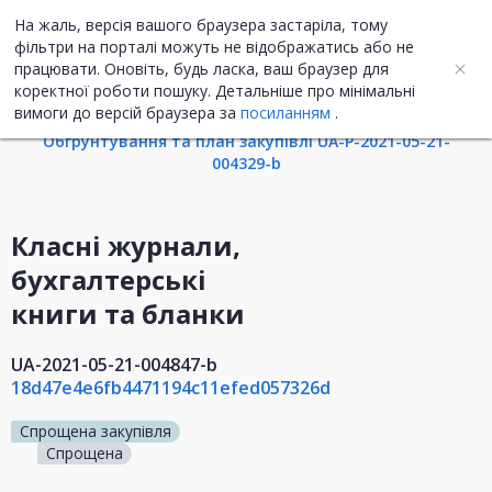
На жаль, версія вашого браузера застаріла, тому
UA
ENG
фільтри на порталі можуть не відображатись або не
працювати. Оновіть, будь ласка, ваш браузер для
коректної роботи пошуку. Детальніше про мінімальні
Інформація про закупівлю
вимоги до версій браузера за
посиланням
.
Обгрунтування та план закупівлі UA-P-2021-05-21-
004329-b
Класні журнали,
бухгалтерські
книги та бланки
UA-2021-05-21-004847-b
18d47e4e6fb4471194c11efed057326d
Спрощена закупівля
Спрощена