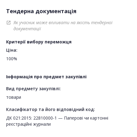
Тендерна документація
Як учасник може впливати на якість тендерної
open_in_new
документації
Критерії вибору переможця
Ціна:
100%
Інформація про предмет закупівлі
Вид предмету закупівлі:
товари
Класифікатор та його відповідний код:
ДК 021:2015: 22810000-1 — Паперові чи картонні
реєстраційні журнали