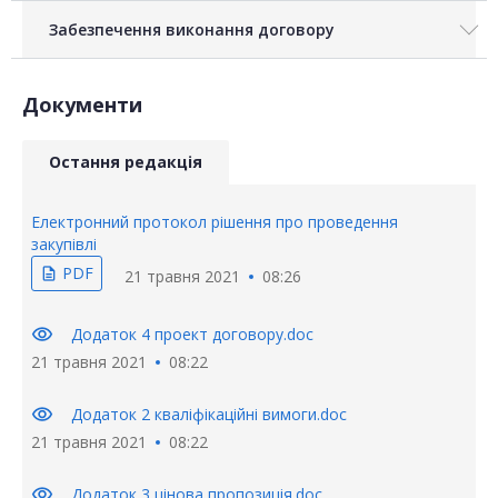
Забезпечення виконання договору
Документи
Остання редакція
Електронний протокол рішення про проведення
закупівлі
PDF
description
21 травня 2021
08:26
visibility
Додаток 4 проект договору.doc
21 травня 2021
08:22
visibility
Додаток 2 кваліфікаційні вимоги.doc
21 травня 2021
08:22
visibility
Додаток 3 цінова пропозиція.doc