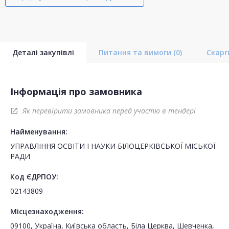
Деталі закупівлі
Питання та вимоги
(0)
Скар
Інформація про замовника
Як перевірити замовника перед участю в тендері
open_in_new
Найменування:
УПРАВЛІННЯ ОСВІТИ І НАУКИ БІЛОЦЕРКІВСЬКОЇ МІСЬКОЇ
РАДИ
Код ЄДРПОУ:
02143809
Місцезнаходження:
09100, Україна, Київська область, Біла Церква, Шевченка,