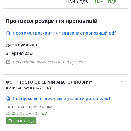
UAH
з ПДВ
UAH
з ПДВ
Протокол розкриття пропозицій
Протокол розкриття тендерних пропозицій.pdf
description
Дата публікації
2 червня 2021
Що робити після перемоги в аукціоні
open_in_new
ФОП "ПОСТОЮК СЕРГІЙ АНАТОЛІЙОВИЧ"
#2961407454 (UA-EDR)
Повідомлення про намір укласти договір.pdf
description
Остаточна пропозиція:
65 258,00
UAH
з ПДВ
Переможець