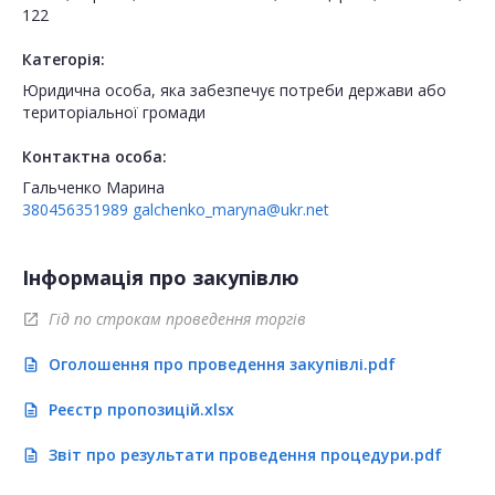
122
Категорія:
Юридична особа, яка забезпечує потреби держави або
територіальної громади
Контактна особа:
Гальченко Марина
380456351989
galchenko_maryna@ukr.net
Інформація про закупівлю
Гід по строкам проведення торгів
open_in_new
Оголошення про проведення закупівлі.pdf
description
Реєстр пропозицій.xlsx
description
Звіт про результати проведення процедури.pdf
description