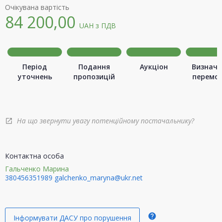
Очікувана вартість
84 200,00
UAH
з ПДВ
Період
Подання
Аукціон
Визначе
уточнень
пропозицій
перемо
На що звернути увагу потенційному постачальнику?
open_in_new
Контактна особа
Гальченко Марина
380456351989
galchenko_maryna@ukr.net
help
Інформувати ДАСУ про порушення