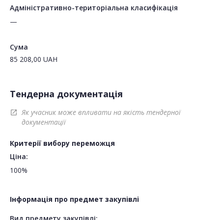
Адміністративно-територіальна класифікація
—
Сума
85 208,00
UAH
Тендерна документація
Як учасник може впливати на якість тендерної
open_in_new
документації
Критерії вибору переможця
Ціна:
100%
Інформація про предмет закупівлі
Вид предмету закупівлі: