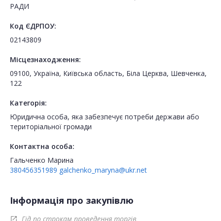
РАДИ
Код ЄДРПОУ:
02143809
Місцезнаходження:
09100, Україна, Київська область, Біла Церква, Шевченка,
122
Категорія:
Юридична особа, яка забезпечує потреби держави або
територіальної громади
Контактна особа:
Гальченко Марина
380456351989
galchenko_maryna@ukr.net
Інформація про закупівлю
Гід по строкам проведення торгів
open_in_new