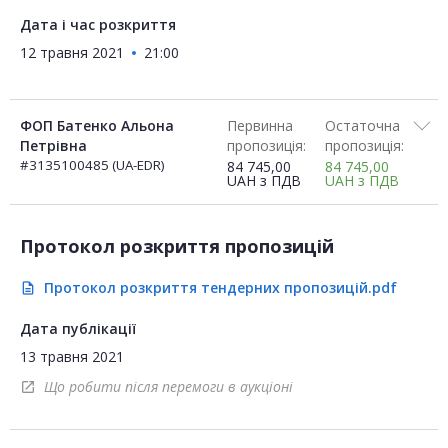
Дата і час розкриття
12 травня 2021
21:00
ФОП Батенко Альона
Первинна
Остаточна
Петрівна
пропозиція:
пропозиція:
#3135100485 (UA-EDR)
84 745,00
84 745,00
UAH
з ПДВ
UAH
з ПДВ
Протокол розкриття пропозицій
Протокол розкриття тендерних пропозицій.pdf
description
Дата публікації
13 травня 2021
Що робити після перемоги в аукціоні
open_in_new