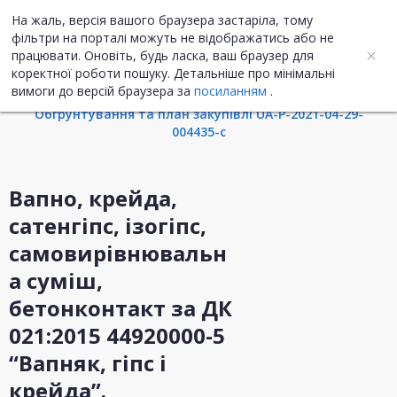
На жаль, версія вашого браузера застаріла, тому
UA
ENG
фільтри на порталі можуть не відображатись або не
працювати. Оновіть, будь ласка, ваш браузер для
коректної роботи пошуку. Детальніше про мінімальні
Інформація про закупівлю
вимоги до версій браузера за
посиланням
.
Обгрунтування та план закупівлі UA-P-2021-04-29-
004435-c
Вапно, крейда,
сатенгіпс, ізогіпс,
самовирівнювальн
а суміш,
бетонконтакт за ДК
021:2015 44920000-5
“Вапняк, гіпс і
крейда”.