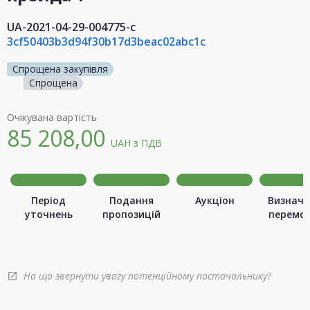
UA-2021-04-29-004775-c
3cf50403b3d94f30b17d3beac02abc1c
Спрощена закупівля
Спрощена
Очікувана вартість
85 208,00
UAH
з ПДВ
Період
Подання
Аукціон
Визначе
уточнень
пропозицій
перемо
На що звернути увагу потенційному постачальнику?
open_in_new