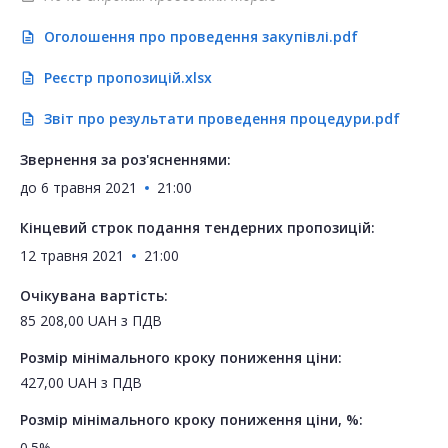
Оголошення про проведення закупівлі.pdf
description
Реєстр пропозицій.xlsx
description
Звіт про результати проведення процедури.pdf
description
Звернення за роз'ясненнями:
до
6 травня 2021
21:00
Кінцевий строк подання тендерних пропозицій:
12 травня 2021
21:00
Очікувана вартість:
85 208,00
UAH
з ПДВ
Розмір мінімального кроку пониження ціни:
427,00
UAH
з ПДВ
Розмір мінімального кроку пониження ціни, %:
0.5%