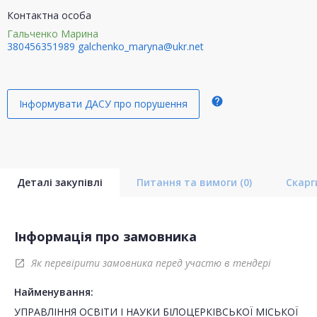
Контактна особа
Гальченко Марина
380456351989
galchenko_maryna@ukr.net
help
Інформувати ДАСУ про порушення
Деталі закупівлі
Питання та вимоги
(0)
Скар
Інформація про замовника
Як перевірити замовника перед участю в тендері
open_in_new
Найменування:
УПРАВЛІННЯ ОСВІТИ І НАУКИ БІЛОЦЕРКІВСЬКОЇ МІСЬКОЇ