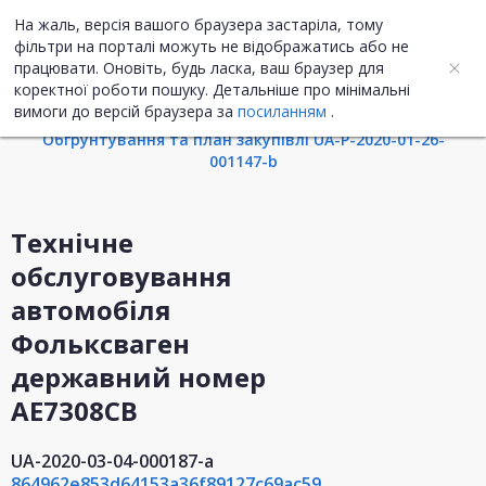
На жаль, версія вашого браузера застаріла, тому
UA
ENG
фільтри на порталі можуть не відображатись або не
працювати. Оновіть, будь ласка, ваш браузер для
коректної роботи пошуку. Детальніше про мінімальні
Інформація про закупівлю
вимоги до версій браузера за
посиланням
.
Обгрунтування та план закупівлі UA-P-2020-01-26-
001147-b
Технічне
обслуговування
автомобіля
Фольксваген
державний номер
АЕ7308СВ
UA-2020-03-04-000187-a
864962e853d64153a36f89127c69ac59