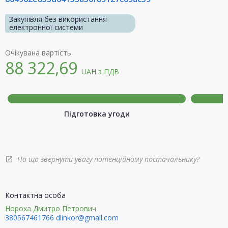
Закупівля без використання
електронної системи
Очікувана вартість
88 322,69
UAH
з ПДВ
Підготовка угоди
На що звернути увагу потенційному постачальнику?
open_in_new
Контактна особа
Нороха Дмитро Петрович
380567461766
dlinkor@gmail.com