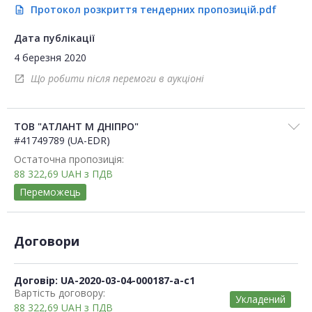
Протокол розкриття тендерних пропозицій.pdf
description
Дата публікації
4 березня 2020
Що робити після перемоги в аукціоні
open_in_new
ТОВ "АТЛАНТ М ДНІПРО"
#41749789 (UA-EDR)
Остаточна пропозиція:
88 322,69
UAH
з ПДВ
Переможець
Договори
Договір: UA-2020-03-04-000187-a-c1
Вартість договору:
Укладений
88 322,69
UAH
з ПДВ