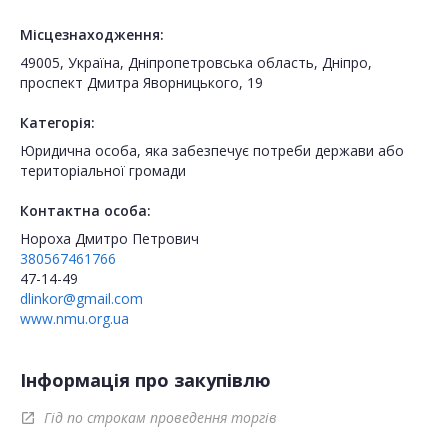
Місцезнаходження:
49005, Україна, Дніпропетровська область, Дніпро,
проспект Дмитра Яворницького, 19
Категорія:
Юридична особа, яка забезпечує потреби держави або
територіальної громади
Контактна особа:
Нороха Дмитро Петрович
380567461766
47-14-49
dlinkor@gmail.com
www.nmu.org.ua
Інформація про закупівлю
Гід по строкам проведення торгів
open_in_new