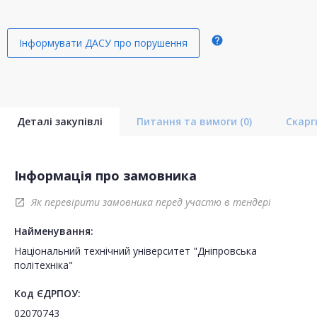
help
Інформувати ДАСУ про порушення
Деталі закупівлі
Питання та вимоги
(0)
Скар
Інформація про замовника
Як перевірити замовника перед участю в тендері
open_in_new
Найменування:
Національний технічний університет "Дніпровська
політехніка"
Код ЄДРПОУ:
02070743