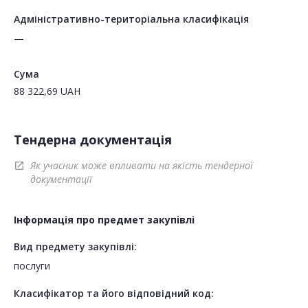
Адміністративно-територіальна класифікація
—
Сума
88 322,69
UAH
Тендерна документація
Як учасник може впливати на якість тендерної
open_in_new
документації
Інформація про предмет закупівлі
Вид предмету закупівлі:
послуги
Класифікатор та його відповідний код: