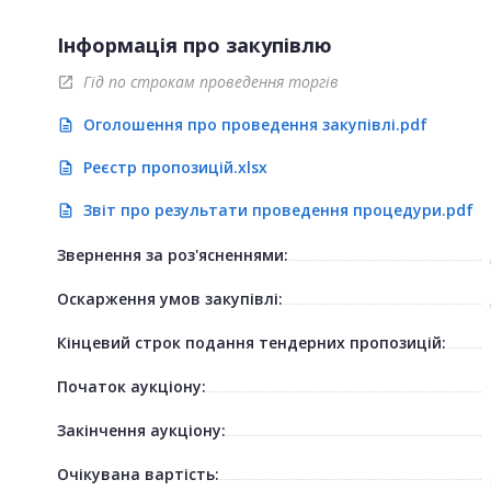
Інформація про закупівлю
Гід по строкам проведення торгів
open_in_new
Оголошення про проведення закупівлі.pdf
description
Реєстр пропозицій.xlsx
description
Звіт про результати проведення процедури.pdf
description
Звернення за роз'ясненнями:
Оскарження умов закупівлі:
Кінцевий строк подання тендерних пропозицій:
Початок аукціону:
Закінчення аукціону:
Очікувана вартість: