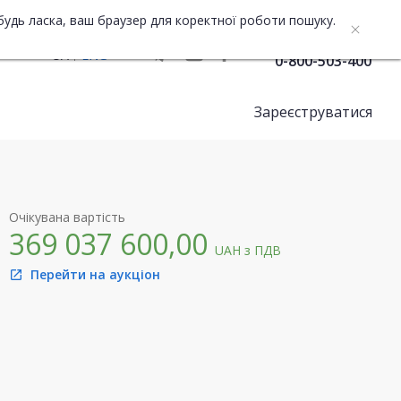
будь ласка, ваш браузер для коректної роботи пошуку.
Служба підтримки
UA
ENG
0-800-503-400
Зареєструватися
Очікувана вартість
369 037 600,00
UAH
з ПДВ
Перейти на аукціон
open_in_new