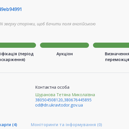
49eb94991
N зверху сторінки, щоб бачити поля англійською
іфікація (період
Аукціон
Визначенн
оскарження)
переможц
Контактна особа
Шуранова Тетяна Миколаївна
380504508120,380676445895
od@dn.ukravtodor.gov.ua
карги
(4)
Моніторинги та інформування
(0)