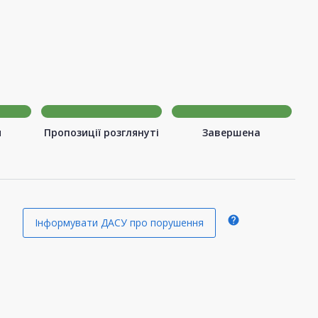
я
Пропозиції розглянуті
Завершена
я
help
Інформувати ДАСУ про порушення