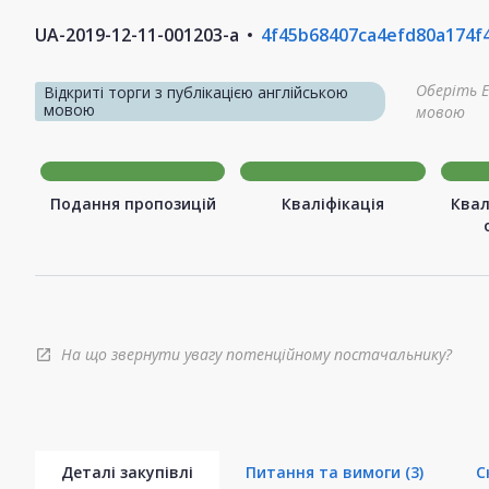
UA-2019-12-11-001203-a
4f45b68407ca4efd80a174f
Оберіть E
Відкриті торги з публікацією англійською
мовою
мовою
Подання пропозицій
Кваліфікація
Квал
На що звернути увагу потенційному постачальнику?
open_in_new
Деталі закупівлі
Питання та вимоги
(3)
С