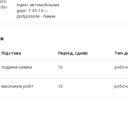
ного
Індекс автомобільних
100»
доріг: T-05-14 —
Добропілля - Лиман
ів
Підстава
Період, (днів)
Тип д
подання заявки
10
робочі
виконання робіт
10
робочі