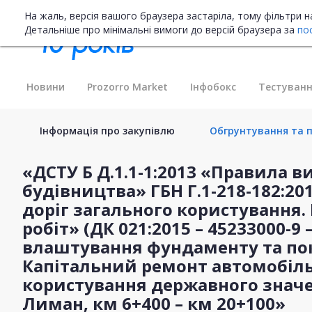
На жаль, версія вашого браузера застаріла, тому фільтри 
Детальніше про мінімальні вимоги до версій браузера за
по
Новини
Prozorro Market
Інфобокс
Тестуванн
Інформація про закупівлю
Обгрунтування та п
«ДСТУ Б Д.1.1-1:2013 «Правила в
будівництва» ГБН Г.1-218-182:2
доріг загального користування.
робіт» (ДК 021:2015 – 45233000-9
влаштування фундаменту та пок
Капітальний ремонт автомобіль
користування державного значен
Лиман, км 6+400 – км 20+100»