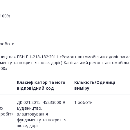
100%
роботи
вництва» ГБН Г.1-218-182:2011 «Ремонт автомобільних доріг загал
аменту та покриття шосе, доріг) Капітальний ремонт автомобіль
100»
Класифікатор та його
Кількість/Одиниці
відповідний код
виміру
ДК 021:2015: 45233000-9 —
1 роботи
их
Будівництво,
 робіт»
влаштовування
фундаменту та покриття
т
шосе, доріг