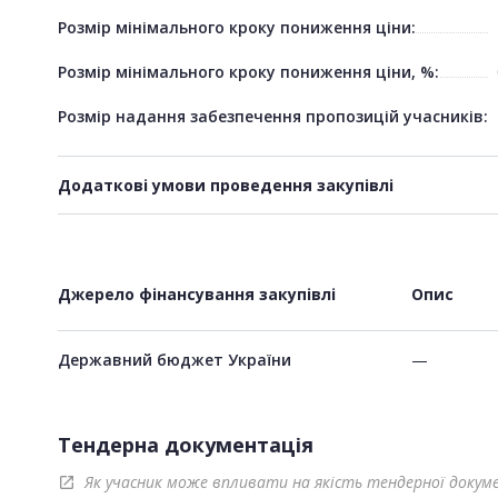
Розмір мінімального кроку пониження ціни:
Розмір мінімального кроку пониження ціни, %:
Розмір надання забезпечення пропозицій учасників:
Додаткові умови проведення закупівлі
Джерело фінансування закупівлі
Опис
Державний бюджет України
—
Тендерна документація
Як учасник може впливати на якість тендерної докум
open_in_new