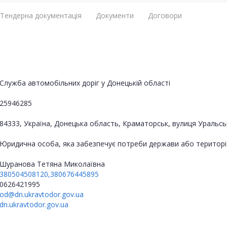
Тендерна документація
Документи
Договори
Служба автомобільних доріг у Донецькій області
25946285
84333, Україна, Донецька область, Краматорськ, вулиця Уральсь
Юридична особа, яка забезпечує потреби держави або територі
Шуранова Тетяна Миколаївна
380504508120,380676445895
0626421995
od@dn.ukravtodor.gov.ua
dn.ukravtodor.gov.ua