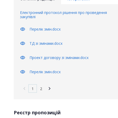
Електронний протокол рішення про проведення
закупівлі
visibility
Перелік змін.docx
visibility
ТД зі змінами.docx
visibility
Проект договору зі змінами.docx
visibility
Перелік змін.docx
1
2
Реєстр пропозицій