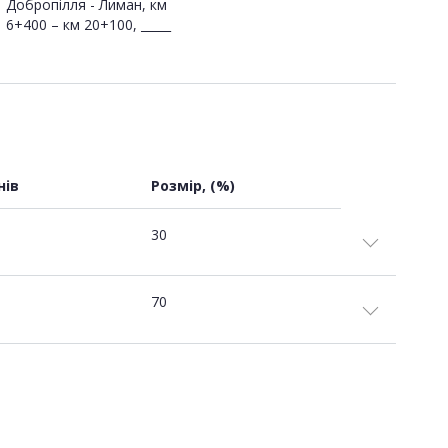
Добропілля - Лиман, км
6+400 – км 20+100, _____
нів
Розмір, (%)
30
70