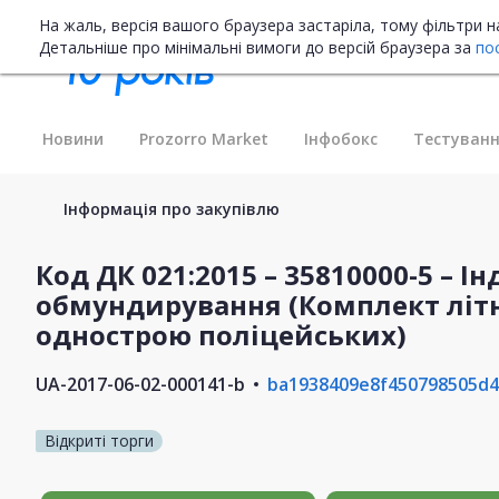
На жаль, версія вашого браузера застаріла, тому фільтри 
Детальніше про мінімальні вимоги до версій браузера за
по
Новини
Prozorro Market
Інфобокс
Тестуванн
Інформація про закупівлю
Код ДК 021:2015 – 35810000-5 – І
обмундирування (Комплект літ
однострою поліцейських)
UA-2017-06-02-000141-b
ba1938409e8f450798505d
Відкриті торги