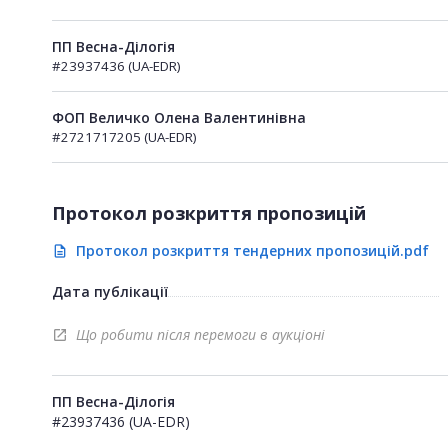
ПП Весна-Ділогія
#23937436 (UA-EDR)
ФОП Величко Олена Валентинівна
#2721717205 (UA-EDR)
Протокол розкриття пропозицій
Протокол розкриття тендерних пропозицій.pdf
description
Дата публікації
Що робити після перемоги в аукціоні
open_in_new
ПП Весна-Ділогія
#23937436 (UA-EDR)