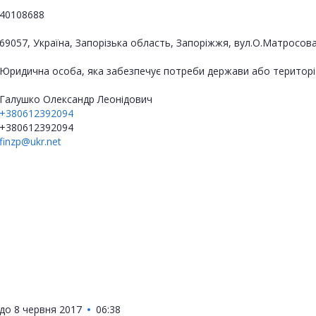
40108688
69057, Україна, Запорізька область, Запоріжжя, вул.О.Матросова
Юридична особа, яка забезпечує потреби держави або територі
Галушко Олександр Леонідович
+380612392094
+380612392094
finzp@ukr.net
до
8 червня 2017
06:38