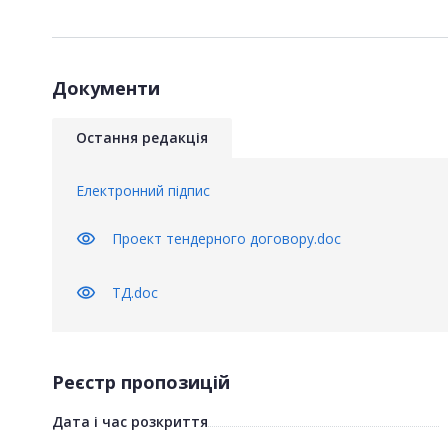
Документи
Остання редакція
Електронний підпис
visibility
Проект тендерного договору.doc
visibility
ТД.doc
Реєстр пропозицій
Дата і час розкриття