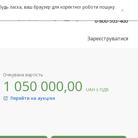
будь ласка, ваш браузер для коректної роботи пошуку.
Служба підтримки
UA
ENG
0-800-503-400
Зареєструватися
Очікувана вартість
1 050 000,00
UAH
з ПДВ
Перейти на аукціон
open_in_new