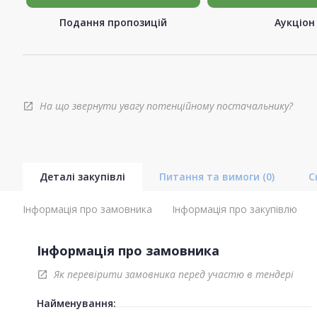
Подання пропозицій
Аукціон
На що звернути увагу потенційному постачальнику?
open_in_new
Деталі закупівлі
Питання та вимоги
(0)
С
Інформація про замовника
Інформація про закупівлю
Інформація про замовника
Як перевірити замовника перед участю в тендері
open_in_new
Найменування: