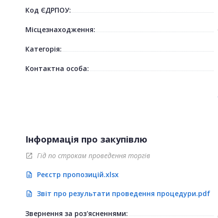
Код ЄДРПОУ:
Місцезнаходження:
Категорія:
Контактна особа:
Інформація про закупівлю
Гід по строкам проведення торгів
open_in_new
Реєстр пропозицій.xlsx
description
Звіт про результати проведення процедури.pdf
description
Звернення за роз'ясненнями: