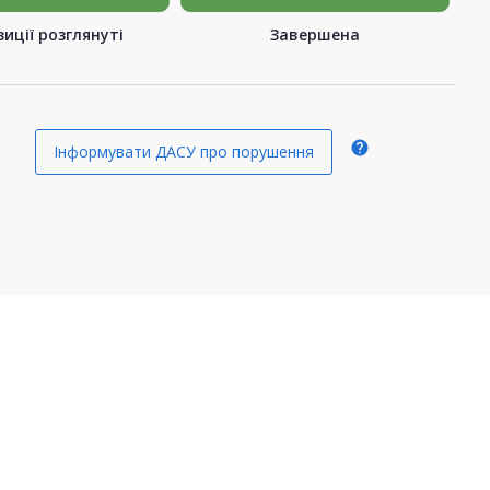
иції розглянуті
Завершена
help
Інформувати ДАСУ про порушення