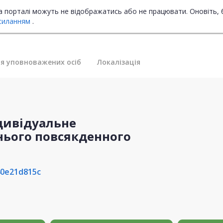
на порталі можуть не відображатись або не працювати. Оновіть, 
силанням
.
я уповноважених осіб
Локалізація
ндивідуальне
нього повсякденного
40e21d815c