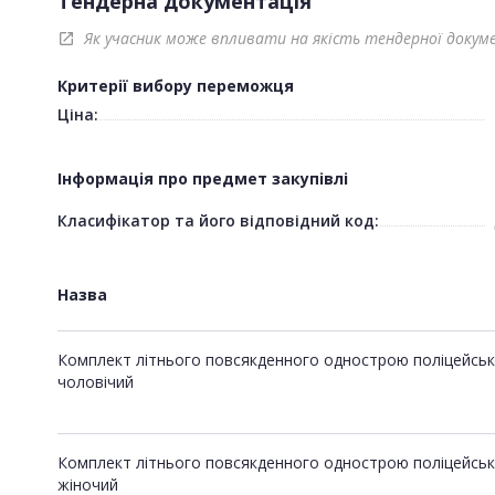
Тендерна документація
Як учасник може впливати на якість тендерної докум
open_in_new
Критерії вибору переможця
Ціна:
Інформація про предмет закупівлі
Класифікатор та його відповідний код:
Назва
Комплект літнього повсякденного однострою поліцейськ
чоловічий
Комплект літнього повсякденного однострою поліцейськ
жіночий