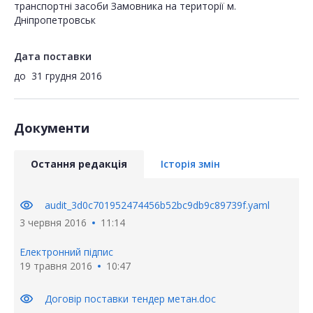
транспортні засоби Замовника на території м.
Дніпропетровськ
Дата поставки
до
31 грудня 2016
Документи
Остання редакція
Історія змін
visibility
audit_3d0c701952474456b52bc9db9c89739f.yaml
3 червня 2016
11:14
Електронний підпис
19 травня 2016
10:47
visibility
Договір поставки тендер метан.doc