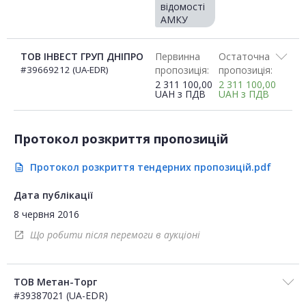
відомості
АМКУ
ТОВ ІНВЕСТ ГРУП ДНІПРО
Первинна
Остаточна
#39669212 (UA-EDR)
пропозиція:
пропозиція:
2 311 100,00
2 311 100,00
UAH
з ПДВ
UAH
з ПДВ
Протокол розкриття пропозицій
Протокол розкриття тендерних пропозицій.pdf
description
Дата публікації
8 червня 2016
Що робити після перемоги в аукціоні
open_in_new
ТОВ Метан-Торг
#39387021 (UA-EDR)