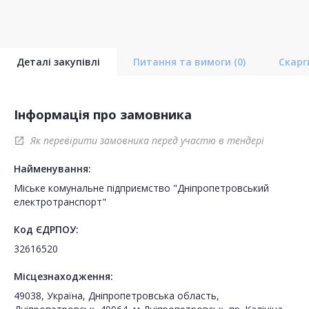
Деталі закупівлі
Питання та вимоги
(0)
Скар
Інформація про замовника
Як перевірити замовника перед участю в тендері
open_in_new
Найменування:
Міське комунальне підприємство "Дніпропетровський
електротранспорт"
Код ЄДРПОУ:
32616520
Місцезнаходження:
49038, Україна, Дніпропетровська область,