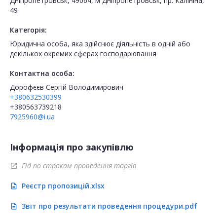
Дніпропетровськ, 49064, м Дніпропетровськ, пр. Калiнiна,
49
Категорія:
Юридична особа, яка здійснює діяльність в одній або
декількох окремих сферах господарювання
Контактна особа:
Дорофєєв Сергій Володимирович
+380632530399
+380563739218
7925960@i.ua
Інформація про закупівлю
Гід по строкам проведення торгів
open_in_new
Реєстр пропозицій.xlsx
description
Звіт про результати проведення процедури.pdf
description