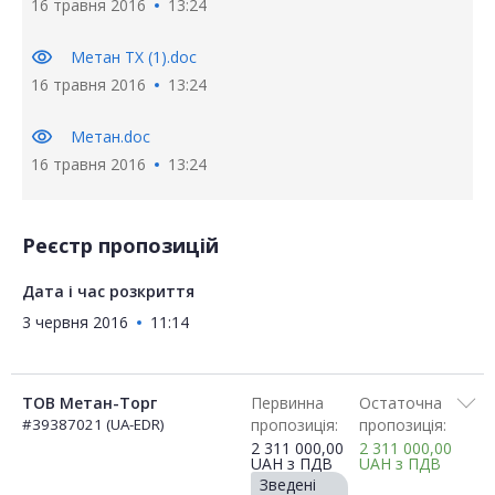
16 травня 2016
13:24
visibility
Метан ТХ (1).doc
16 травня 2016
13:24
visibility
Метан.doc
16 травня 2016
13:24
Реєстр пропозицій
Дата і час розкриття
3 червня 2016
11:14
ТОВ Метан-Торг
Первинна
Остаточна
#39387021 (UA-EDR)
пропозиція:
пропозиція:
2 311 000,00
2 311 000,00
UAH
з ПДВ
UAH
з ПДВ
Зведені