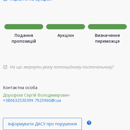
Подання
Аукціон
Визначення
пропозицій
переможця
На що звернути увагу потенційному постачальнику?
open_in_new
Контактна особа
Дорофєєв Сергій Володимирович
+380632530399
7925960@i.ua
help
Інформувати ДАСУ про порушення