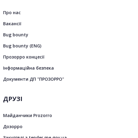
Про нас
Вакансії
Bug bounty
Bug bounty (ENG)
Прозорро концесії
Інформаційна безпека
Документи ДП "ПРОЗОРРО"
ДРУЗІ
Майданчики Prozorro
Дозорро
Закупівлі з tender.me.gov.ua