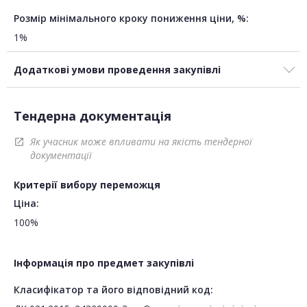
Розмір мінімального кроку пониження ціни, %:
1%
Додаткові умови проведення закупівлі
Тендерна документація
Як учасник може впливати на якість тендерної
open_in_new
документації
Критерії вибору переможця
Ціна:
100%
Інформація про предмет закупівлі
Класифікатор та його відповідний код: