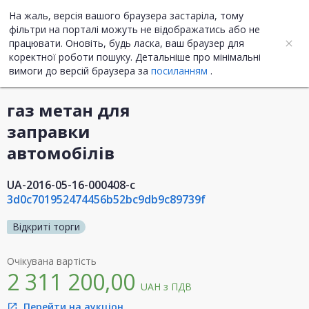
На жаль, версія вашого браузера застаріла, тому
UA
ENG
фільтри на порталі можуть не відображатись або не
працювати. Оновіть, будь ласка, ваш браузер для
коректної роботи пошуку. Детальніше про мінімальні
Інформація про закупівлю
вимоги до версій браузера за
посиланням
.
газ метан для
заправки
автомобілів
UA-2016-05-16-000408-c
3d0c701952474456b52bc9db9c89739f
Відкриті торги
Очікувана вартість
2 311 200,00
UAH
з ПДВ
Перейти на аукціон
open_in_new