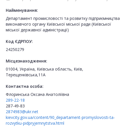
Найменування:
Департамент промисловості та розвитку підприємництва
виконавчого органу Київської міської ради (Київської
міської державної адміністрації)
Код ЄДРПОУ:
24250279
Місцезнаходження:
01004, Україна, Київська область, Київ,
Терещенківська,11А
Контактна особа:
Флоринська Оксана Анатоліївна
289-22-18
287-49-83
2874983@ukr.net
kievcity.gov.ua/content/90_departament-promyslovosti-ta-
rozvytku-pidpryjemnytstva.html