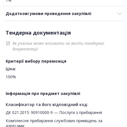
1%
Додаткові умови проведення закупівлі
Тендерна документація
Як учасник може впливати на якість тендерної
open_in_new
документації
Критерії вибору переможця
Ціна:
100%
Інформація про предмет закупівлі
Класифікатор та його відповідний код:
ДК 021:2015: 90910000-9 — Послуги з прибирання
Комплексне прибирання службових приміщень за
адресами: