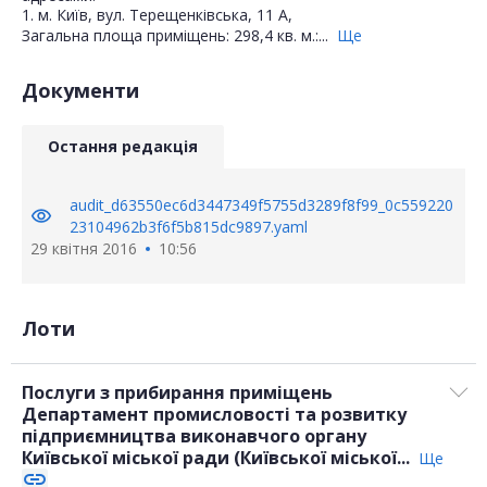
1. м. Київ, вул. Терещенківська, 11 А,
Загальна площа приміщень: 298,4 кв. м.:...
Ще
Документи
Остання редакція
audit_d63550ec6d3447349f5755d3289f8f99_0c559220
visibility
23104962b3f6f5b815dc9897.yaml
29 квітня 2016
10:56
Лоти
Послуги з прибирання приміщень
Департамент промисловості та розвитку
підприємництва виконавчого органу
Київської міської ради (Київської міської...
Ще
link