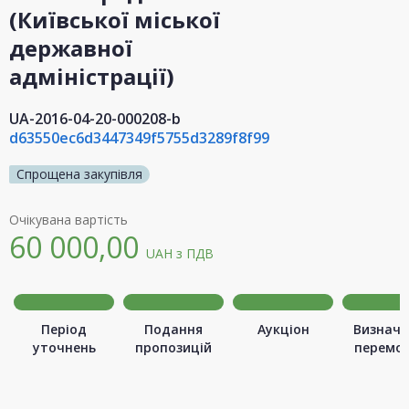
(Київської міської
державної
адміністрації)
UA-2016-04-20-000208-b
d63550ec6d3447349f5755d3289f8f99
Спрощена закупівля
Очікувана вартість
60 000,00
UAH
з ПДВ
Період
Подання
Аукціон
Визначе
уточнень
пропозицій
перемо