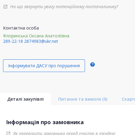
На що звернути увагу потенційному постачальнику?
open_in_new
Контактна особа
Флоринська Оксана Анатоліївна
289-22-18
2874983@ukr.net
help
Інформувати ДАСУ про порушення
Деталі закупівлі
Питання та вимоги
(0)
Скар
Інформація про замовника
Як перевірити замовника перед участю в тендері
open_in_new