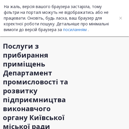
На жаль, версія вашого браузера застаріла, тому
UA
ENG
фільтри на порталі можуть не відображатись або не
працювати. Оновіть, будь ласка, ваш браузер для
коректної роботи пошуку. Детальніше про мінімальні
Інформація про закупівлю
вимоги до версій браузера за
посиланням
.
Послуги з
прибирання
приміщень
Департамент
промисловості та
розвитку
підприємництва
виконавчого
органу Київської
міської ради