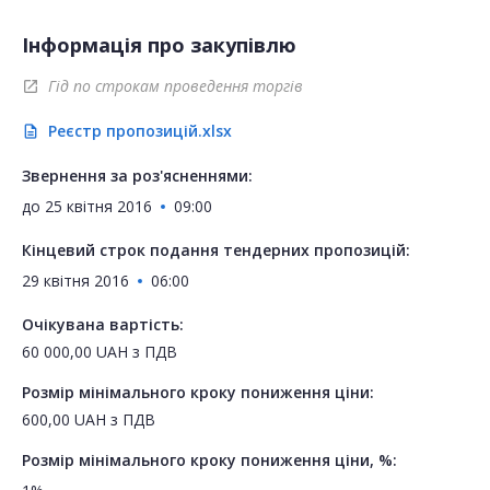
Інформація про закупівлю
Гід по строкам проведення торгів
open_in_new
Реєстр пропозицій.xlsx
description
Звернення за роз'ясненнями:
до
25 квітня 2016
09:00
Кінцевий строк подання тендерних пропозицій:
29 квітня 2016
06:00
Очікувана вартість:
60 000,00
UAH
з ПДВ
Розмір мінімального кроку пониження ціни:
600,00
UAH
з ПДВ
Розмір мінімального кроку пониження ціни, %: