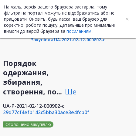
На жаль, версія вашого браузера застаріла, тому
UA
ENG
фільтри на порталі можуть не відображатись або не
працювати. Оновіть, будь ласка, ваш браузер для
коректної роботи пошуку. Детальніше про мінімальні
Інформація про план
вимоги до версій браузера за
посиланням
.
Закупівля UA-2021-02-12-000802-c
Порядок
одержання,
збирання,
створення, по...
Ще
UA-P-2021-02-12-000902-c
29d77cf4efb142c5bba30ace3e4fcb0f
Оголошено закупівлю