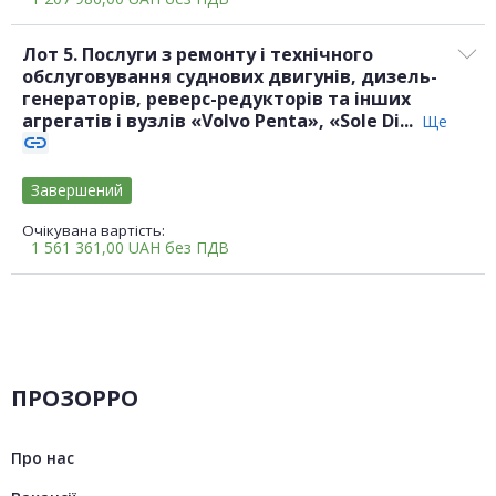
Лот 5. Послуги з ремонту і технічного
обслуговування суднових двигунів, дизель-
генераторів, реверс-редукторів та інших
агрегатів і вузлів «Volvo Penta», «Sole Di...
Ще
link
Завершений
Очікувана вартість:
1 561 361,00
UAH
без ПДВ
ПРОЗОРРО
Про нас