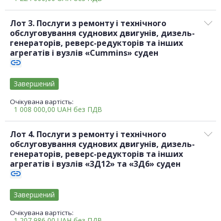
Лот 3. Послуги з ремонту і технічного
обслуговування суднових двигунів, дизель-
генераторів, реверс-редукторів та інших
агрегатів і вузлів «Cummins» суден
link
Завершений
Очікувана вартість:
1 008 000,00
UAH
без ПДВ
Лот 4. Послуги з ремонту і технічного
обслуговування суднових двигунів, дизель-
генераторів, реверс-редукторів та інших
агрегатів і вузлів «3Д12» та «3Д6» суден
link
Завершений
Очікувана вартість:
1 207 986,00
UAH
без ПДВ