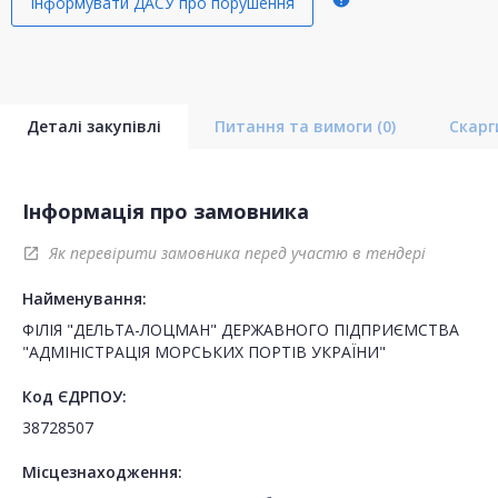
Інформувати ДАСУ про порушення
Деталі закупівлі
Питання та вимоги
(0)
Скар
Інформація про замовника
Як перевірити замовника перед участю в тендері
open_in_new
Найменування:
ФІЛІЯ "ДЕЛЬТА-ЛОЦМАН" ДЕРЖАВНОГО ПІДПРИЄМСТВА
"АДМІНІСТРАЦІЯ МОРСЬКИХ ПОРТІВ УКРАЇНИ"
Код ЄДРПОУ:
38728507
Місцезнаходження: