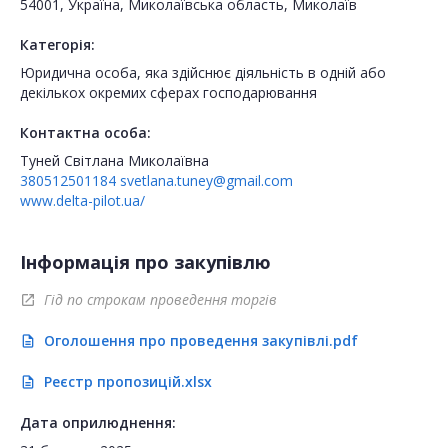
54001, Україна, Миколаївська область, Миколаїв
Категорія:
Юридична особа, яка здійснює діяльність в одній або
декількох окремих сферах господарювання
Контактна особа:
Туней Світлана Миколаївна
380512501184
svetlana.tuney@gmail.com
www.delta-pilot.ua/
Інформація про закупівлю
Гід по строкам проведення торгів
open_in_new
Оголошення про проведення закупівлі.pdf
description
Реєстр пропозицій.xlsx
description
Дата оприлюднення: