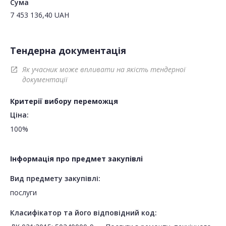
Сума
7 453 136,40
UAH
Тендерна документація
Як учасник може впливати на якість тендерної
open_in_new
документації
Критерії вибору переможця
Ціна:
100%
Інформація про предмет закупівлі
Вид предмету закупівлі:
послуги
Класифікатор та його відповідний код: