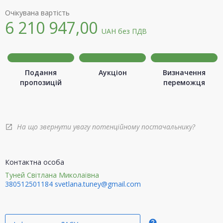
Очікувана вартість
6 210 947,00
UAH
без ПДВ
Подання
Аукціон
Визначення
пропозицій
переможця
На що звернути увагу потенційному постачальнику?
open_in_new
Контактна особа
Туней Світлана Миколаївна
380512501184
svetlana.tuney@gmail.com
help