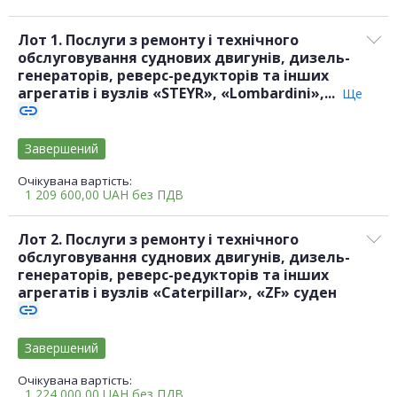
Лот 1. Послуги з ремонту і технічного
обслуговування суднових двигунів, дизель-
генераторів, реверс-редукторів та інших
агрегатів і вузлів «STEYR», «Lombardini»,...
Ще
link
Завершений
Очікувана вартість:
1 209 600,00
UAH
без ПДВ
Лот 2. Послуги з ремонту і технічного
обслуговування суднових двигунів, дизель-
генераторів, реверс-редукторів та інших
агрегатів і вузлів «Caterpillar», «ZF» суден
link
Завершений
Очікувана вартість:
1 224 000,00
UAH
без ПДВ