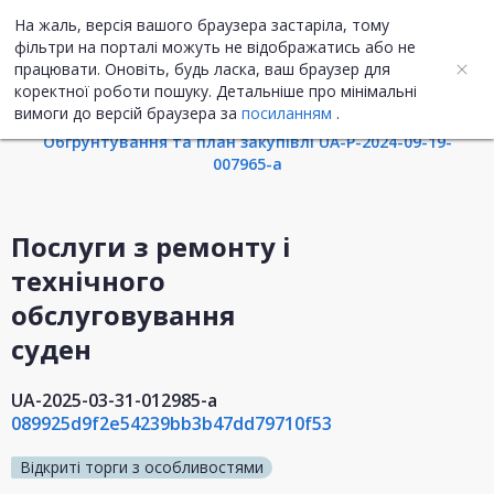
На жаль, версія вашого браузера застаріла, тому
UA
ENG
фільтри на порталі можуть не відображатись або не
працювати. Оновіть, будь ласка, ваш браузер для
коректної роботи пошуку. Детальніше про мінімальні
Інформація про закупівлю
вимоги до версій браузера за
посиланням
.
Обгрунтування та план закупівлі UA-P-2024-09-19-
007965-a
Послуги з ремонту і
технічного
обслуговування
суден
UA-2025-03-31-012985-a
089925d9f2e54239bb3b47dd79710f53
Відкриті торги з особливостями