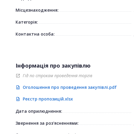
Місцезнаходження:
Категорія:
Контактна особа:
Інформація про закупівлю
Гід по строкам проведення торгів
open_in_new
Оголошення про проведення закупівлі.pdf
description
Реєстр пропозицій.xlsx
description
Дата оприлюднення:
Звернення за роз'ясненнями: