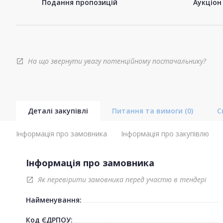
Подання пропозицій
Аукціон
На що звернути увагу потенційному постачальнику?
open_in_new
Деталі закупівлі
Питання та вимоги
(0)
С
Інформація про замовника
Інформація про закупівлю
Інформація про замовника
Як перевірити замовника перед участю в тендері
open_in_new
Найменування:
Код ЄДРПОУ: