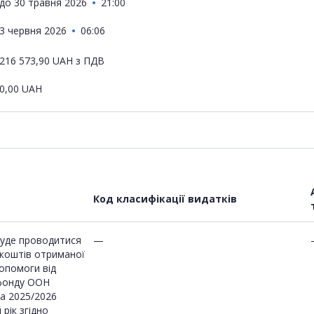
до
30 травня 2026
21:00
3 червня 2026
06:06
216 573,90
UAH
з ПДВ
0,00
UAH
Код класифікації видатків
буде проводитися
—
 коштів отриманої
опомоги від
фонду ООН
а 2025/2026
рік згідно