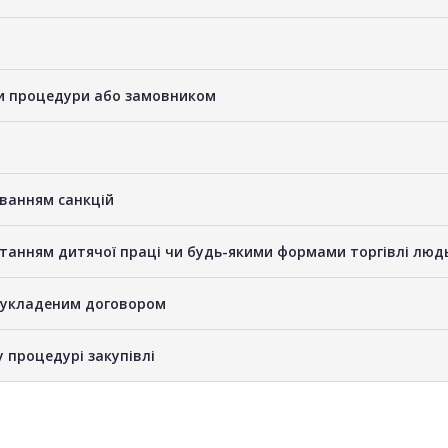
ами процедури або замовником
уванням санкцій
станням дитячої праці чи будь-якими формами торгівлі люд
е укладеним договором
у процедурі закупівлі