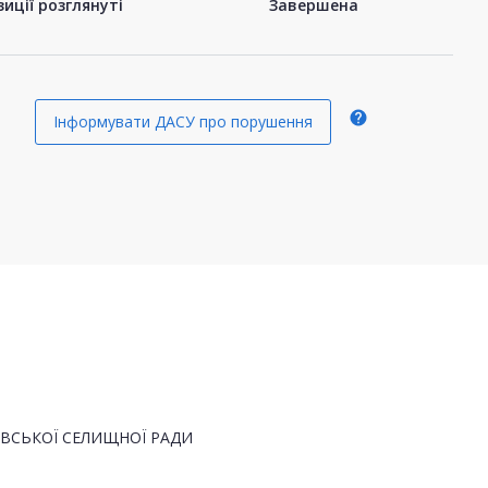
иції розглянуті
Завершена
help
Інформувати ДАСУ про порушення
ХІВСЬКОЇ СЕЛИЩНОЇ РАДИ