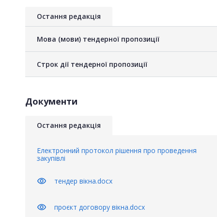
Остання редакція
Мова (мови) тендерної пропозиції
Строк дії тендерної пропозиції
Документи
Остання редакція
Електронний протокол рішення про проведення
закупівлі
visibility
тендер вікна.docx
visibility
проєкт договору вікна.docx