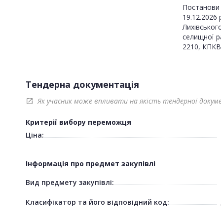
Постанови 
19.12.2026 
Лихівського
селищної р
2210, КПКВ
Тендерна документація
Як учасник може впливати на якість тендерної докум
open_in_new
Критерії вибору переможця
Ціна:
Інформація про предмет закупівлі
Вид предмету закупівлі:
Класифікатор та його відповідний код: