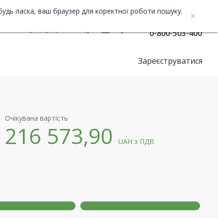
будь ласка, ваш браузер для коректної роботи пошуку.
Служба підтримки
UA
ENG
0-800-503-400
Зареєструватися
Очікувана вартість
216 573,90
UAH
з ПДВ