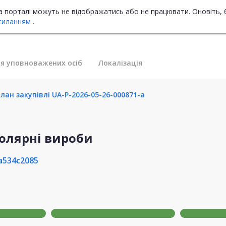
на порталі можуть не відображатись або не працювати. Оновіть, 
силанням
.
я уповноважених осіб
Локалізація
лан закупівлі UA-P-2026-05-26-000871-a
Столярні вироби
a534c2085