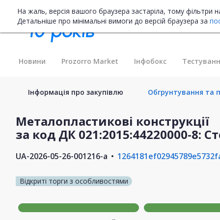
На жаль, версія вашого браузера застаріла, тому фільтри 
Детальніше про мінімальні вимоги до версій браузера за
по
Новини
Prozorro Market
Інфобокс
Тестуванн
Інформація про закупівлю
Обгрунтування та п
Металопластикові конструкції
за код ДК 021:2015:44220000-8: 
UA-2026-05-26-001216-a
1264181ef02945789e5732f
Відкриті торги з особливостями