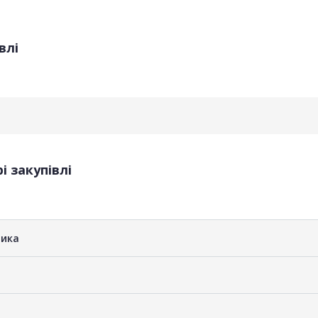
влі
і закупівлі
ника