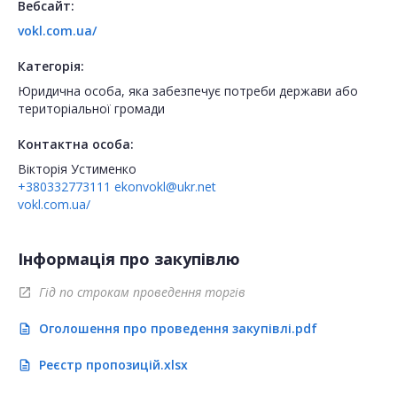
Вебсайт:
vokl.com.ua/
Категорія:
Юридична особа, яка забезпечує потреби держави або
територіальної громади
Контактна особа:
Вікторія Устименко
+380332773111
ekonvokl@ukr.net
vokl.com.ua/
Інформація про закупівлю
Гід по строкам проведення торгів
open_in_new
Оголошення про проведення закупівлі.pdf
description
Реєстр пропозицій.xlsx
description