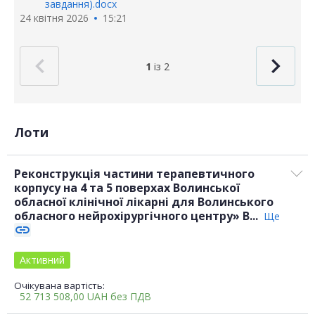
завдання).docx
24 квітня 2026
15:21
1
із 2
Лоти
Реконструкція частини терапевтичного
корпусу на 4 та 5 поверхах Волинської
обласної клінічної лікарні для Волинського
обласного нейрохірургічного центру» В...
Ще
link
Активний
Очікувана вартість:
52 713 508,00
UAH
без ПДВ