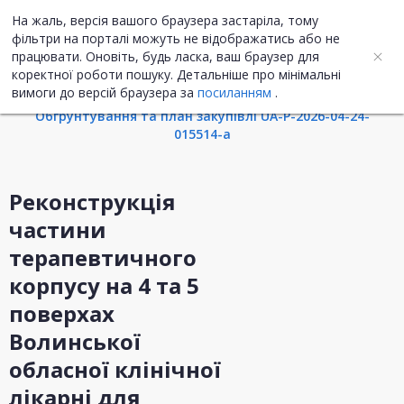
На жаль, версія вашого браузера застаріла, тому
UA
ENG
фільтри на порталі можуть не відображатись або не
працювати. Оновіть, будь ласка, ваш браузер для
коректної роботи пошуку. Детальніше про мінімальні
Інформація про закупівлю
вимоги до версій браузера за
посиланням
.
Обгрунтування та план закупівлі UA-P-2026-04-24-
015514-a
Реконструкція
частини
терапевтичного
корпусу на 4 та 5
поверхах
Волинської
обласної клінічної
лікарні для