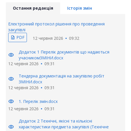
Остання редакція
Історія змін
Електронний протокол рішення про проведення
закупівлі
PDF
description
12 червня 2026
09:32
Додаток 1 Перелік документів що надаються
visibility
учасникомЗМІНИ.docx
12 червня 2026
09:31
Тендерна документація на закупівлю робіт
visibility
ЗМІНИ.docx
12 червня 2026
09:31
visibility
1. Перелік змін.docx
12 червня 2026
09:31
Додаток 2 Технічні, якісні та кількісні
visibility
характеристики предмета закупівлі (Технічне