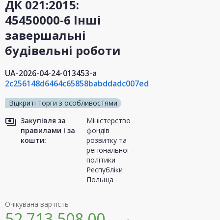
ДК 021:2015:
45450000-6 Інші
завершальні
будівельні роботи
UA-2026-04-24-013453-a
2c256148d6464c65858babddadc007ed
Відкриті торги з особливостями
Закупівля за
Міністерство
правилами і за
фондів
кошти:
розвитку та
регіональної
політики
Республіки
Польща
Очікувана вартість
52 713 508,00