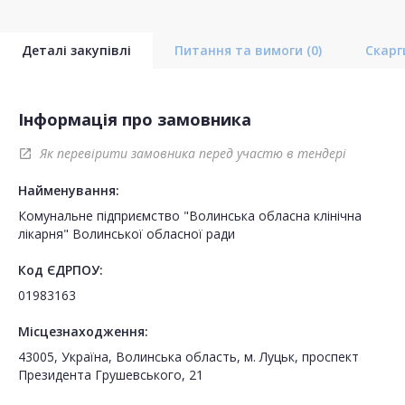
Деталі закупівлі
Питання та вимоги
(0)
Скар
Інформація про замовника
Як перевірити замовника перед участю в тендері
open_in_new
Найменування:
Комунальне підприємство "Волинська обласна клінічна
лікарня" Волинської обласної ради
Код ЄДРПОУ:
01983163
Місцезнаходження:
43005, Україна, Волинська область, м. Луцьк, проспект
Президента Грушевського, 21