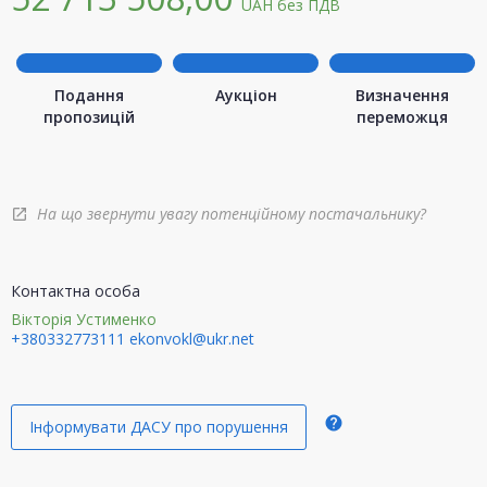
UAH
без ПДВ
Подання
Аукціон
Визначення
пропозицій
переможця
На що звернути увагу потенційному постачальнику?
open_in_new
Контактна особа
Вікторія Устименко
+380332773111
ekonvokl@ukr.net
help
Інформувати ДАСУ про порушення