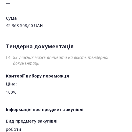
—
Сума
45 363 508,00
UAH
Тендерна документація
Як учасник може впливати на якість тендерної
open_in_new
документації
Критерії вибору переможця
Ціна:
100%
Інформація про предмет закупівлі
Вид предмету закупівлі:
роботи