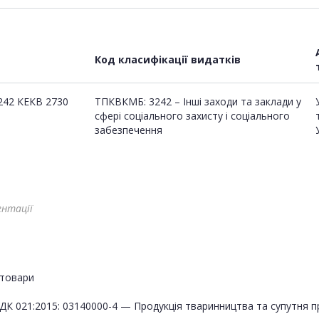
Код класифікації видатків
242 КЕКВ 2730
ТПКВКМБ: 3242 – Інші заходи та заклади у
сфері соціального захисту і соціального
забезпечення
ентації
товари
ДК 021:2015: 03140000-4 — Продукція тваринництва та супутня п