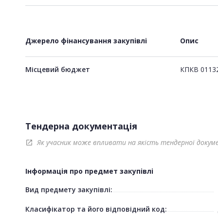
Джерело фінансування закупівлі
Опис
Місцевий бюджет
КПКВ 0113
Тендерна документація
Як учасник може впливати на якість тендерної докум
open_in_new
Інформація про предмет закупівлі
Вид предмету закупівлі:
Класифікатор та його відповідний код: