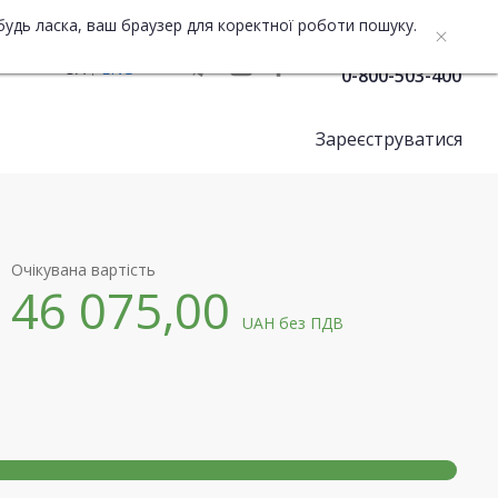
будь ласка, ваш браузер для коректної роботи пошуку.
Служба підтримки
UA
ENG
0-800-503-400
Зареєструватися
Очікувана вартість
46 075,00
UAH
без ПДВ