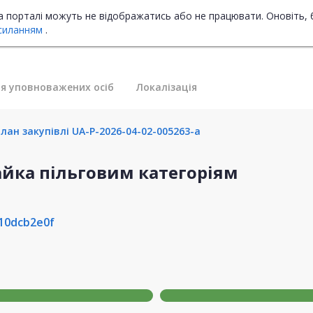
на порталі можуть не відображатись або не працювати. Оновіть, 
силанням
.
я уповноважених осіб
Локалізація
лан закупівлі UA-P-2026-04-02-005263-a
айка пільговим категоріям
10dcb2e0f