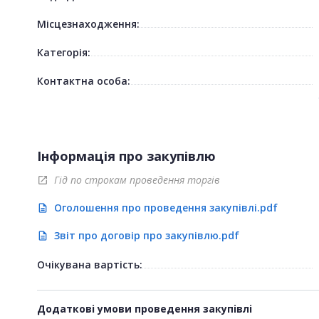
Місцезнаходження:
Категорія:
Контактна особа:
Інформація про закупівлю
Гід по строкам проведення торгів
open_in_new
Оголошення про проведення закупівлі.pdf
description
Звіт про договір про закупівлю.pdf
description
Очікувана вартість:
Додаткові умови проведення закупівлі