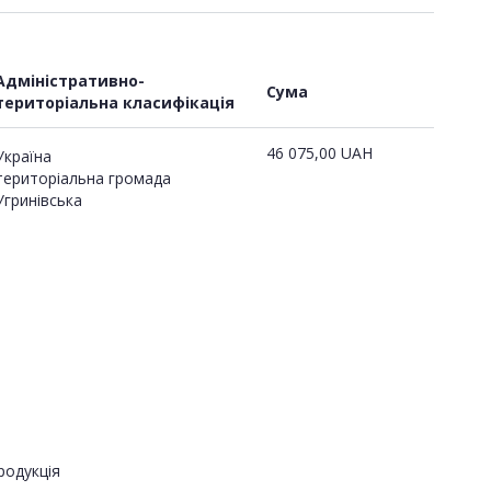
Адміністративно-
Сума
територіальна класифікація
46 075,00
UAH
Україна
територіальна громада
Угринівська
родукція