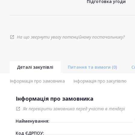
Підготовка угоди
На що звернути увагу потенційному постачальнику?
open_in_new
Деталі закупівлі
Питання та вимоги
(0)
С
Інформація про замовника
Інформація про закупівлю
Інформація про замовника
Як перевірити замовника перед участю в тендері
open_in_new
Найменування:
Код ЄДРПОУ: