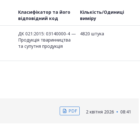
Класифікатор та його
Кількість/Одиниці
відповідний код
виміру
ДК 021:2015: 03140000-4 —
4820 штука
Продукція тваринництва
та супутня продукція
PDF
description
2 квітня 2026
08:41