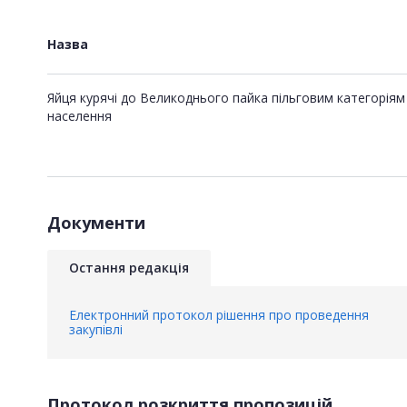
Назва
Яйця курячі до Великоднього пайка пільговим категоріям
населення
Документи
Остання редакція
Електронний протокол рішення про проведення
закупівлі
Протокол розкриття пропозицій