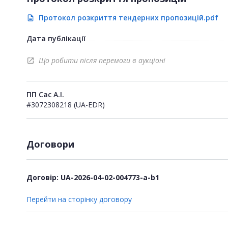
Протокол розкриття тендерних пропозицій.pdf
description
Дата публікації
Що робити після перемоги в аукціоні
open_in_new
ПП Сас А.І.
#3072308218 (UA-EDR)
Договори
Договір: UA-2026-04-02-004773-a-b1
Перейти на сторінку договору