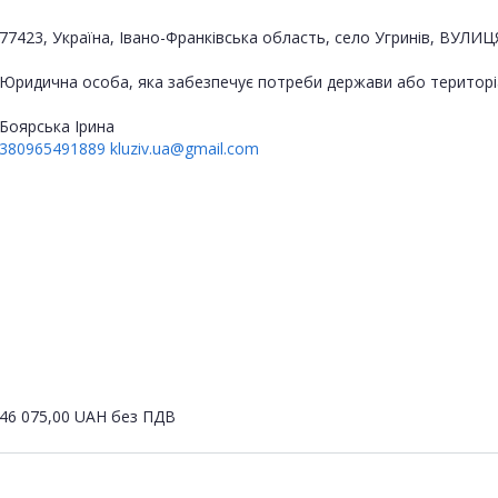
77423, Україна, Івано-Франківська область, село Угринів, ВУЛ
Юридична особа, яка забезпечує потреби держави або територі
Боярська Ірина
380965491889
kluziv.ua@gmail.com
46 075,00
UAH
без ПДВ