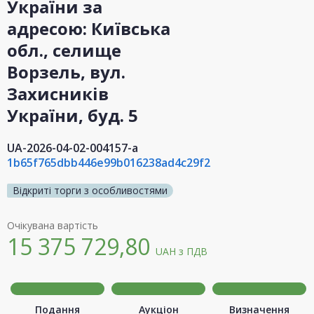
України за
адресою: Київська
обл., селище
Ворзель, вул.
Захисників
України, буд. 5
UA-2026-04-02-004157-a
1b65f765dbb446e99b016238ad4c29f2
Відкриті торги з особливостями
Очікувана вартість
15 375 729,80
UAH
з ПДВ
Подання
Аукціон
Визначення