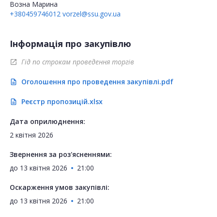
Возна Марина
+380459746012
vorzel@ssu.gov.ua
Інформація про закупівлю
Гід по строкам проведення торгів
open_in_new
Оголошення про проведення закупівлі.pdf
description
Реєстр пропозицій.xlsx
description
Дата оприлюднення:
2 квітня 2026
Звернення за роз'ясненнями:
до
13 квітня 2026
21:00
Оскарження умов закупівлі:
до
13 квітня 2026
21:00