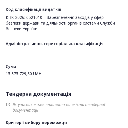
Код класифікації видатків
КПК-2026: 6521010 – Забезпечення заходів у сфері
безпеки держави та діяльності органів системи Служби
безпеки України
Адміністративно-територіальна класифікація
—
Сума
15 375 729,80
UAH
Тендерна документація
Як учасник може впливати на якість тендерної
open_in_new
документації
Критерії вибору переможця