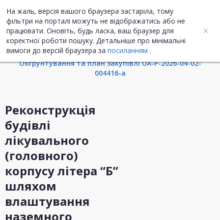
На жаль, версія вашого браузера застаріла, тому
UA
ENG
фільтри на порталі можуть не відображатись або не
працювати. Оновіть, будь ласка, ваш браузер для
коректної роботи пошуку. Детальніше про мінімальні
Інформація про закупівлю
вимоги до версій браузера за
посиланням
.
Обгрунтування та план закупівлі UA-P-2026-04-02-
004416-a
Реконструкція
будівлі
лікувального
(головного)
корпусу літера “Б”
шляхом
влаштування
наземного