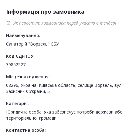
Інформація про замовника
Як перевірити замовника перед участю в тендері
open_in_new
Найменування:
Санаторій "Ворзель" СБУ
Код ЄДРПОУ:
39852527
Місцезнаходження:
08296, Україна, Київська область, селище Ворзель, вул.
Захисників України, 5
Категорія:
Юридична особа, яка забезпечує потреби держави або
територіальної громади
Контактна особа: