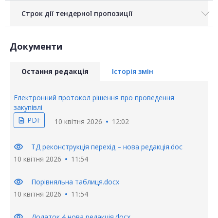
Строк дії тендерної пропозиції
Документи
Остання редакція
Історія змін
Електронний протокол рішення про проведення
закупівлі
PDF
description
10 квітня 2026
12:02
visibility
ТД реконструкція перехід – нова редакція.doc
10 квітня 2026
11:54
visibility
Порівняльна таблиця.docx
10 квітня 2026
11:54
visibility
Додаток 4 нова редакція.docx