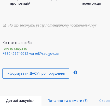
пропозицій
переможця
На що звернути увагу потенційному постачальнику?
open_in_new
Контактна особа
Возна Марина
+380459746012
vorzel@ssu.gov.ua
help
Інформувати ДАСУ про порушення
Деталі закупівлі
Питання та вимоги
(3)
Скар