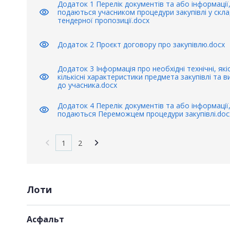
Додаток 1 Перелік документів та або інформації,
visibility
подаються учасником процедури закупівлі у скла
тендерної пропозиції.docx
visibility
Додаток 2 Проєкт договору про закупівлю.docx
Додаток 3 Інформація про необхідні технічні, якіс
visibility
кількісні характеристики предмета закупівлі та 
до учасника.docx
Додаток 4 Перелік документів та або інформації,
visibility
подаються Переможцем процедури закупівлі.doc
1
2
Лоти
Асфальт