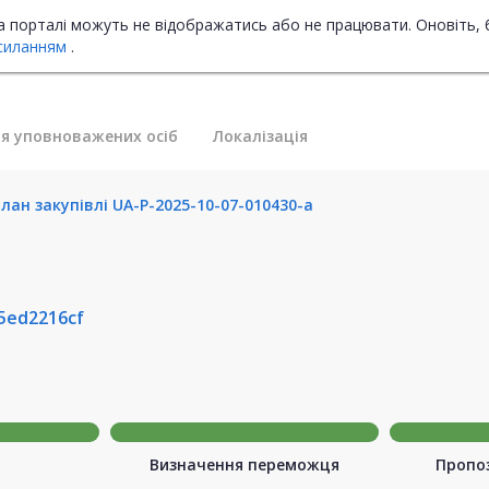
на порталі можуть не відображатись або не працювати. Оновіть, 
силанням
.
я уповноважених осіб
Локалізація
лан закупівлі UA-P-2025-10-07-010430-a
5ed2216cf
Визначення переможця
Пропоз