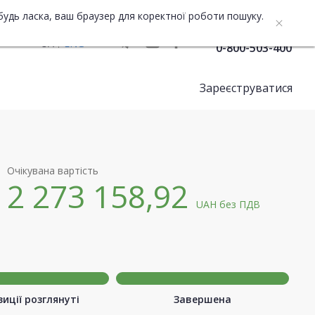
будь ласка, ваш браузер для коректної роботи пошуку.
Служба підтримки
UA
ENG
0-800-503-400
Зареєструватися
Очікувана вартість
2 273 158,92
UAH
без ПДВ
иції розглянуті
Завершена