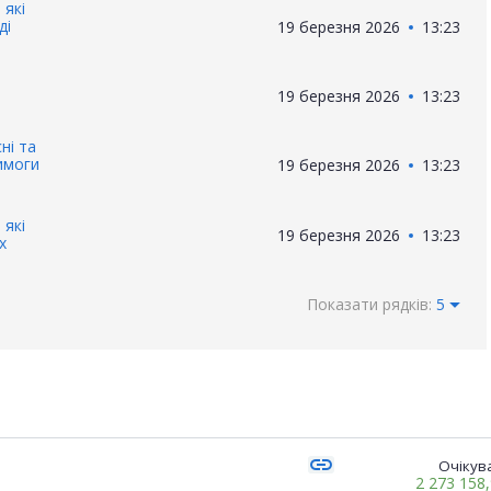
 які
ді
19 березня 2026
13:23
19 березня 2026
13:23
ні та
вимоги
19 березня 2026
13:23
 які
19 березня 2026
13:23
x
Показати рядків:
5
link
Очікува
2 273 158