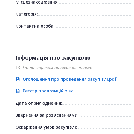
Місцезнаходження:
Категорія:
Контактна особа:
Інформація про закупівлю
Гід по строкам проведення торгів
open_in_new
Оголошення про проведення закупівлі.pdf
description
Реєстр пропозицій.xlsx
description
Дата оприлюднення:
Звернення за роз'ясненнями:
Оскарження умов закупівлі: