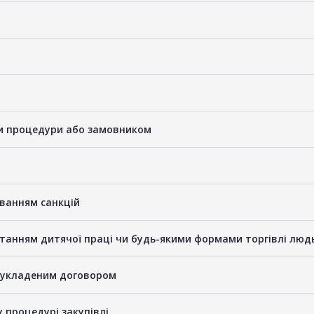
ами процедури або замовником
уванням санкцій
станням дитячої праці чи будь-якими формами торгівлі люд
е укладеним договором
у процедурі закупівлі