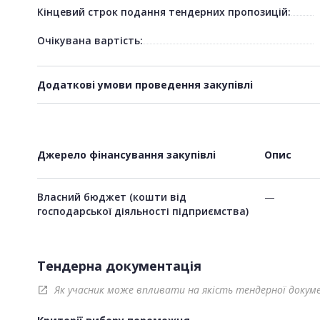
Кінцевий строк подання тендерних пропозицій:
Очікувана вартість:
Додаткові умови проведення закупівлі
Джерело фінансування закупівлі
Опис
Власний бюджет (кошти від
—
господарської діяльності підприємства)
Тендерна документація
Як учасник може впливати на якість тендерної докум
open_in_new