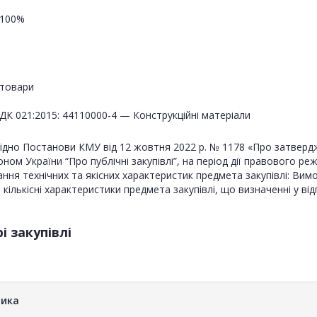
100%
товари
ДК 021:2015: 44110000-4 — Конструкційні матеріали
гідно Постанови КМУ від 12 жовтня 2022 р. № 1178 «Про затверд
оном України “Про публічні закупівлі”, на період дії правового ре
ання технічних та якісних характеристик предмета закупівлі: Вим
 та кількісні характеристики предмета закупівлі, що визначенні у ві
і закупівлі
ника