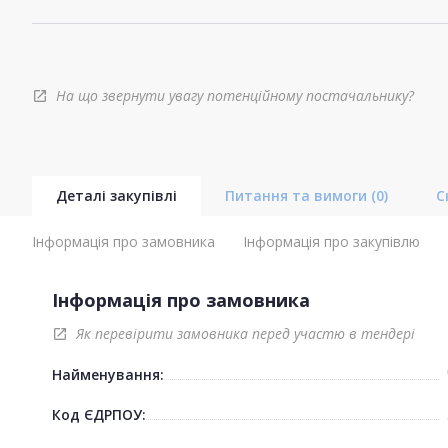
На що звернути увагу потенційному постачальнику?
open_in_new
Деталі закупівлі
Питання та вимоги
(0)
С
Інформація про замовника
Інформація про закупівлю
Інформація про замовника
Як перевірити замовника перед участю в тендері
open_in_new
Найменування:
Код ЄДРПОУ: