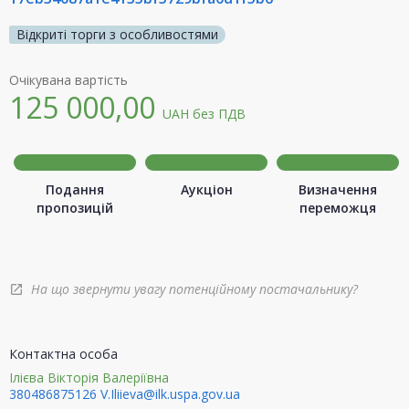
Відкриті торги з особливостями
Очікувана вартість
125 000,00
UAH
без ПДВ
Подання
Аукціон
Визначення
пропозицій
переможця
На що звернути увагу потенційному постачальнику?
open_in_new
Контактна особа
Ілієва Вікторія Валеріївна
380486875126
V.Iliieva@ilk.uspa.gov.ua