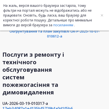
На жаль, версія вашого браузера застаріла, тому
UA
ENG
фільтри на порталі можуть не відображатись або не
працювати. Оновіть, будь ласка, ваш браузер для
коректної роботи пошуку. Детальніше про мінімальні
Інформація про закупівлю
вимоги до версій браузера за
посиланням
.
Обгрунтування та план закупівлі UA-P-2025-10-07-
010612-a
Послуги з ремонту і
технічного
обслуговування
систем
пожежогасіння та
димовидалення
UA-2026-03-19-010317-a
17eb34087a1e4135bf5729bfa0d1f5b6