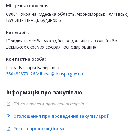
Місцезнаходження:
68001, Україна, Одеська область, Чорноморськ (Іллічівськ),
ВУЛИЦЯ ПРАЦІ, будинок 6
Категорія:
Юридична особа, яка здійснює діяльність в одній або
декількох окремих сферах господарювання
Контактна особа:
Ілієва Вікторія Валеріївна
380486875126
V.Iliieva@ilk.uspa.gov.ua
Інформація про закупівлю
Гід по строкам проведення торгів
open_in_new
Оголошення про проведення закупівлі.pdf
description
Реєстр пропозицій.xlsx
description