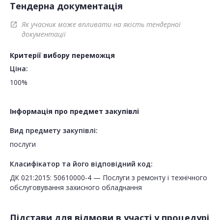
Тендерна документація
Як учасник може впливати на якість тендерної
open_in_new
документації
Критерії вибору переможця
Ціна:
100%
Інформація про предмет закупівлі
Вид предмету закупівлі:
послуги
Класифікатор та його відповідний код:
ДК 021:2015: 50610000-4 — Послуги з ремонту і технічного
обслуговування захисного обладнання
Підстави для відмови в участі у процедурі