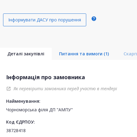
help
Інформувати ДАСУ про порушення
Деталі закупівлі
Питання та вимоги
(1)
Скар
Інформація про замовника
Як перевірити замовника перед участю в тендері
open_in_new
Найменування:
Чорноморська філія ДП "АМПУ"
Код ЄДРПОУ:
38728418