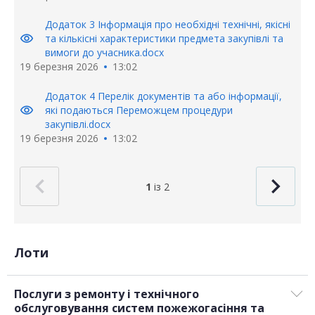
Додаток 3 Інформація про необхідні технічні, якісні
visibility
та кількісні характеристики предмета закупівлі та
вимоги до учасника.docx
19 березня 2026
13:02
Додаток 4 Перелік документів та або інформації,
visibility
які подаються Переможцем процедури
закупівлі.docx
19 березня 2026
13:02
1
із 2
Лоти
Послуги з ремонту і технічного
обслуговування систем пожежогасіння та