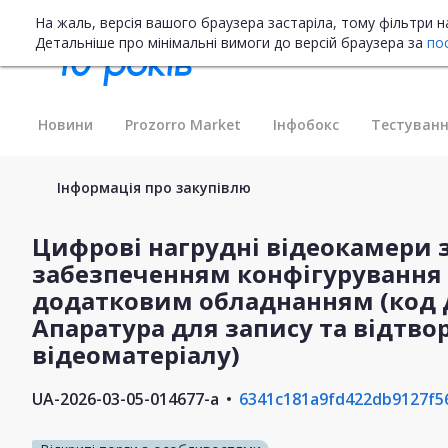
На жаль, версія вашого браузера застаріла, тому фільтри 
Детальніше про мінімальні вимоги до версій браузера за
по
Новини
Prozorro Market
Інфобокс
Тестуванн
Інформація про закупівлю
Цифрові нагрудні відеокамери
забезпеченням конфігурування т
додатковим обладнанням (код ДК
Апаратура для запису та відтвор
відеоматеріалу)
UA-2026-03-05-014677-a
6341c181a9fd422db9127f5