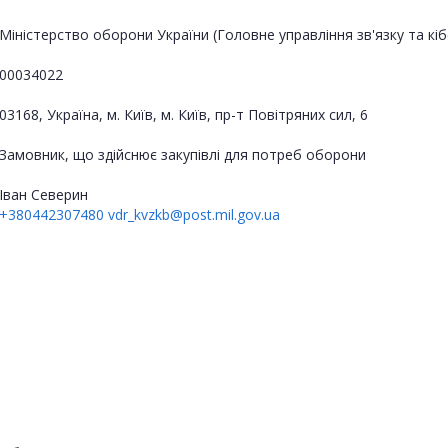
Міністерство оборони України (Головне управління зв'язку та к
00034022
03168, Україна, м. Київ, м. Київ, пр-т Повітряних сил, 6
Замовник, що здійснює закупівлі для потреб оборони
Іван Северин
+380442307480
vdr_kvzkb@post.mil.gov.ua