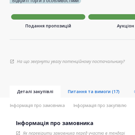
Відкриті торги з особливостями
Подання пропозицій
Аукціон
На що звернути увагу потенційному постачальнику?
open_in_new
Деталі закупівлі
Питання та вимоги
(17)
Інформація про замовника
Інформація про закупівлю
Інформація про замовника
Як перевірити замовника перед участю в тендері
open_in_new