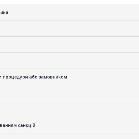
ника
ами процедури або замовником
уванням санкцій