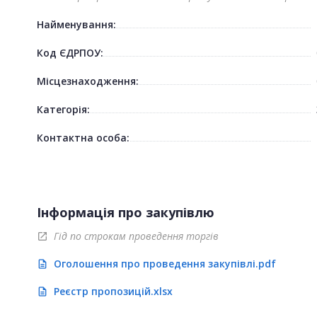
Найменування:
Код ЄДРПОУ:
Місцезнаходження:
Категорія:
Контактна особа:
Інформація про закупівлю
Гід по строкам проведення торгів
open_in_new
Оголошення про проведення закупівлі.pdf
description
Реєстр пропозицій.xlsx
description