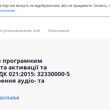
на порталі можуть не відображатись або не працювати. Оновіть, 
силанням
.
я уповноважених осіб
Локалізація
 з програмним
а активації та
 021:2015: 32330000-5
ення аудіо- та
6b5f643b8