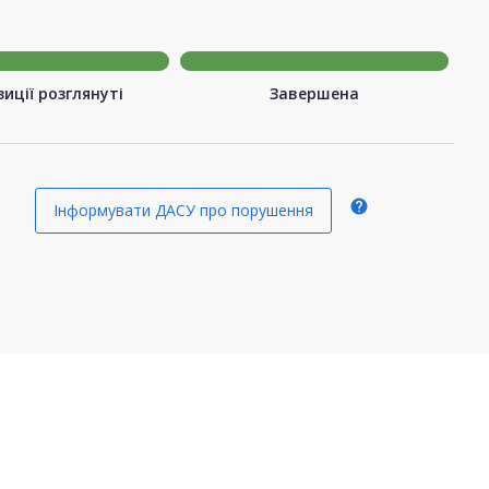
иції розглянуті
Завершена
help
Інформувати ДАСУ про порушення