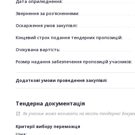
Дата оприлюднення:
Звернення за роз'ясненнями:
Оскарження умов закупівлі:
Кінцевий строк подання тендерних пропозицій:
Очікувана вартість:
Розмір надання забезпечення пропозицій учасників:
Додаткові умови проведення закупівлі
Тендерна документація
Як учасник може впливати на якість тендерної докум
open_in_new
Критерії вибору переможця
Ціна: