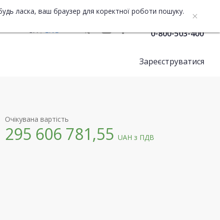
будь ласка, ваш браузер для коректної роботи пошуку.
Служба підтримки
UA
ENG
0-800-503-400
Зареєструватися
Очікувана вартість
295 606 781,55
UAH
з ПДВ