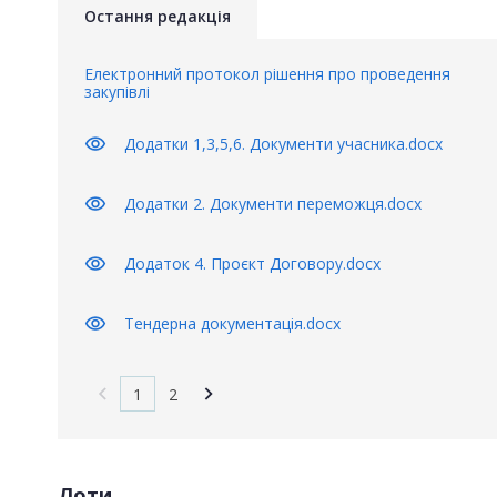
Остання редакція
Електронний протокол рішення про проведення
закупівлі
visibility
Додатки 1,3,5,6. Документи учасника.docx
visibility
Додатки 2. Документи переможця.docx
visibility
Додаток 4. Проєкт Договору.docx
visibility
Тендерна документація.docx
1
2
Лоти