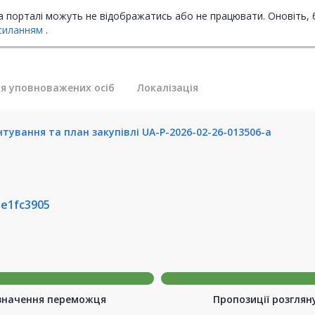
на порталі можуть не відображатись або не працювати. Оновіть, 
силанням
.
я уповноважених осіб
Локалізація
тування та план закупівлі UA-P-2026-02-26-013506-a
be1fc3905
значення переможця
Пропозиції розглян