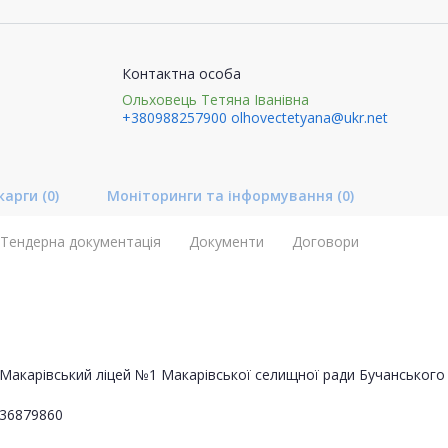
Контактна особа
Ольховець Тетяна Іванівна
+380988257900
olhovectetyana@ukr.net
карги
(0)
Моніторинги та інформування
(0)
Тендерна документація
Документи
Договори
Макарівський ліцей №1 Макарівської селищної ради Бучанського 
36879860