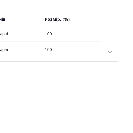
нів
Розмір, (%)
арні
100
арні
100