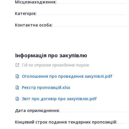
Місцезнаходження:
Категорія:
Контактна особа:
Інформація про закупівлю
Гід по строкам проведення торгів
open_in_new
Оголошення про проведення закупівлі.pdf
description
Реєстр пропозицій.xlsx
description
Звіт про договір про закупівлю.pdf
description
Дата оприлюднення:
Кінцевий строк подання тендерних пропозицій: