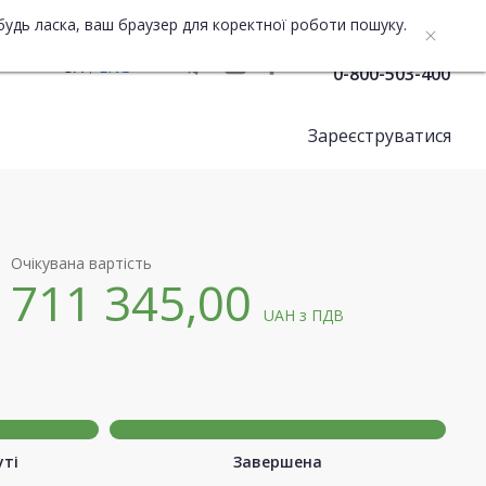
будь ласка, ваш браузер для коректної роботи пошуку.
Служба підтримки
UA
ENG
0-800-503-400
Зареєструватися
Очікувана вартість
711 345,00
UAH
з ПДВ
уті
Завершена