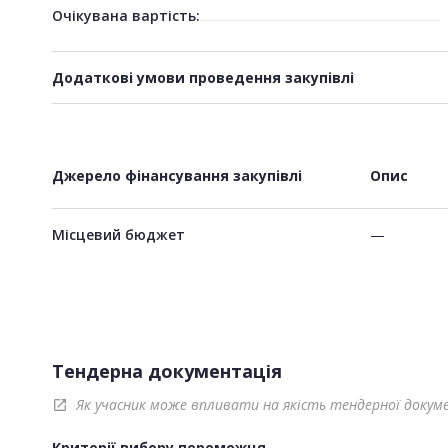
Очікувана вартість:
Додаткові умови проведення закупівлі
Джерело фінансування закупівлі
Опис
Місцевий бюджет
—
Тендерна документація
Як учасник може впливати на якість тендерної докум
open_in_new
Критерії вибору переможця