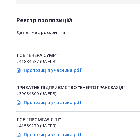
Реєстр пропозицій
Дата і час розкриття
ТОВ "ЕНЕРА СУМИ"
#41884537 (UA-EDR)
Пропозиція учасника.pdf
description
ПРИВАТНЕ ПІДПРИЄМСТВО "ЕНЕРГОТРАНСЗАХІД"
#39634860 (UA-EDR)
Пропозиція учасника.pdf
description
ТОВ "ПРОМГАЗ СІТІ"
#41559270 (UA-EDR)
Пропозиція учасника.pdf
description