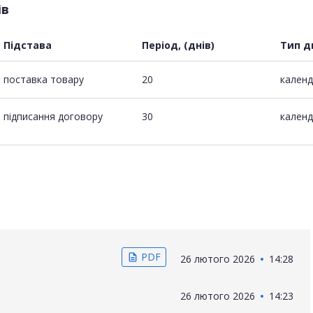
ів
Підстава
Період, (днів)
Тип д
поставка товару
20
календ
підписання договору
30
календ
PDF
description
26 лютого 2026
14:28
26 лютого 2026
14:23