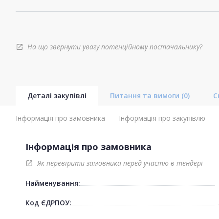
На що звернути увагу потенційному постачальнику?
open_in_new
Деталі закупівлі
Питання та вимоги
(0)
С
Інформація про замовника
Інформація про закупівлю
Інформація про замовника
Як перевірити замовника перед участю в тендері
open_in_new
Найменування:
Код ЄДРПОУ: