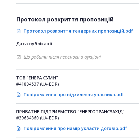
Протокол розкриття пропозицій
Протокол розкриття тендерних пропозицій.pdf
description
Дата публікації
Що робити після перемоги в аукціоні
open_in_new
ТОВ "ЕНЕРА СУМИ"
#41884537 (UA-EDR)
Повідомлення про відхилення учасника.pdf
description
ПРИВАТНЕ ПІДПРИЄМСТВО "ЕНЕРГОТРАНСЗАХІД"
#39634860 (UA-EDR)
Повідомлення про намір укласти договір.pdf
description