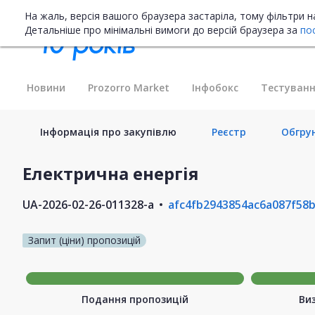
На жаль, версія вашого браузера застаріла, тому фільтри 
Детальніше про мінімальні вимоги до версій браузера за
по
Новини
Prozorro Market
Інфобокс
Тестуванн
Інформація про закупівлю
Реєстр
Обгрун
Електрична енергія
UA-2026-02-26-011328-a
afc4fb2943854ac6a087f58
Запит (ціни) пропозицій
Подання пропозицій
Ви