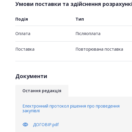
Умови поставки та здійснення розрахунк
Подія
Тип
Оплата
Пiсляоплата
Поставка
Повторювана поставка
Документи
Остання редакція
Електронний протокол рішення про проведення
закупівлі
visibility
ДОГОВІР.pdf