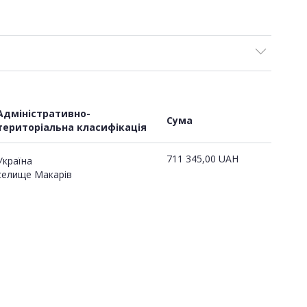
Адміністративно-
Сума
територіальна класифікація
711 345,00
UAH
Україна
селище Макарів