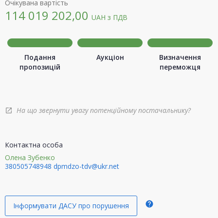
Очікувана вартість
114 019 202,00
UAH
з ПДВ
Подання
Аукціон
Визначення
пропозицій
переможця
На що звернути увагу потенційному постачальнику?
open_in_new
Контактна особа
Олена Зубенко
380505748948
dpmdzo-tdv@ukr.net
help
Інформувати ДАСУ про порушення