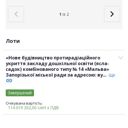
1
із 2
Лоти
«Нове будівництво протирадіаційного
укриття закладу дошкільної освіти (ясла-
садок) комбінованого типу № 14 «Мальва»
Запорізької міської ради за адресою: ву...
Ще
link
Завершений
Очікувана вартість:
114 019 202,00
UAH
з ПДВ