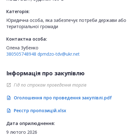
Категорія:
Юридична особа, яка забезпечує потреби держави або
територіальної громади
Контактна особа:
Олена Зубенко
380505748948
dpmdzo-tdv@ukr.net
Інформація про закупівлю
Гід по строкам проведення торгів
open_in_new
Оголошення про проведення закупівлі.pdf
description
Реєстр пропозицій.xlsx
description
Дата оприлюднення:
9 лютого 2026