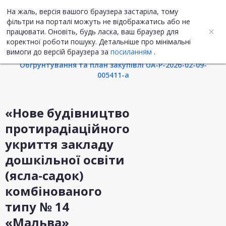
На жаль, версія вашого браузера застаріла, тому
UA
ENG
фільтри на порталі можуть не відображатись або не
працювати. Оновіть, будь ласка, ваш браузер для
коректної роботи пошуку. Детальніше про мінімальні
Інформація про закупівлю
вимоги до версій браузера за
посиланням
.
Обгрунтування та план закупівлі UA-P-2026-02-09-
005411-a
«Нове будівництво
протирадіаційного
укриття закладу
дошкільної освіти
(ясла-садок)
комбінованого
типу № 14
«Мальва»