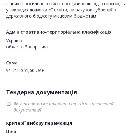
ліцеях із посиленою військово-фізичною підготовкою, та
у закладах дошкільної освіти, за рахунок субвенції з
державного бюджету місцевим бюджетам
Адміністративно-територіальна класифікація
Україна
область Запорізька
Сума
91 215 361,60
UAH
Тендерна документація
Як учасник може впливати на якість тендерної
open_in_new
документації
Критерії вибору переможця
Ціна: