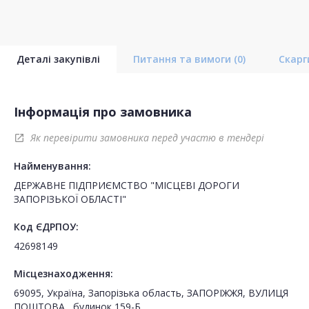
Деталі закупівлі
Питання та вимоги
(0)
Скар
Інформація про замовника
Як перевірити замовника перед участю в тендері
open_in_new
Найменування:
ДЕРЖАВНЕ ПІДПРИЄМСТВО "МІСЦЕВІ ДОРОГИ
ЗАПОРІЗЬКОЇ ОБЛАСТІ"
Код ЄДРПОУ:
42698149
Місцезнаходження:
69095, Україна, Запорізька область, ЗАПОРІЖЖЯ, ВУЛИЦЯ
ПОШТОВА , будинок 159-Б