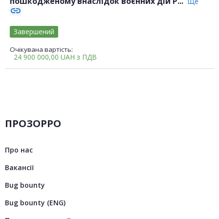
пошкодженому внаслідок воєнних дій Р...
Ще
link
Завершений
Очікувана вартість:
24 900 000,00
UAH
з ПДВ
ПРОЗОРРО
Про нас
Вакансії
Bug bounty
Bug bounty (ENG)