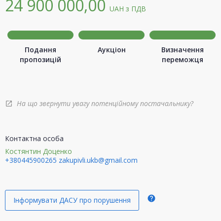
24 900 000,00
UAH
з ПДВ
Подання
Аукціон
Визначення
пропозицій
переможця
На що звернути увагу потенційному постачальнику?
open_in_new
Контактна особа
Костянтин Доценко
+380445900265
zakupivli.ukb@gmail.com
help
Інформувати ДАСУ про порушення