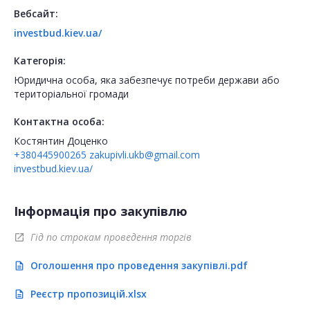
Вебсайт:
investbud.kiev.ua/
Категорія:
Юридична особа, яка забезпечує потреби держави або
територіальної громади
Контактна особа:
Костянтин Доценко
+380445900265
zakupivli.ukb@gmail.com
investbud.kiev.ua/
Інформація про закупівлю
Гід по строкам проведення торгів
open_in_new
Оголошення про проведення закупівлі.pdf
description
Реєстр пропозицій.xlsx
description