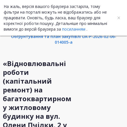
На жаль, версія вашого браузера застаріла, тому
UA
ENG
фільтри на порталі можуть не відображатись або не
працювати. Оновіть, будь ласка, ваш браузер для
коректної роботи пошуку. Детальніше про мінімальні
Інформація про закупівлю
вимоги до версій браузера за
посиланням
.
Обгрунтування та план закупівлі UA-P-2026-02-06-
014005-a
«Відновлювальні
роботи
(капітальний
ремонт) на
багатоквартирном
у житловому
будинку на вул.
Олени Пчілки, 2 у