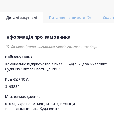
Деталі закупівлі
Питання та вимоги
(0)
Скар
Інформація про замовника
Як перевірити замовника перед участю в тендері
open_in_new
Найменування:
Комунальне підприємство з питань будівництва житлових
будинків "Житлоінвестбуд-УКБ"
Код ЄДРПОУ:
31958324
Місцезнаходження:
01034, Україна, м. Київ, м. Київ, ВУЛИЦЯ
ВОЛОДИМИРСЬКА будинок 42