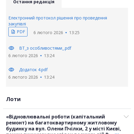
Остання редакція
Електронний протокол рішення про проведення
закупівлі
PDF
description
6 лютого 2026
13:25
visibility
ВТ_з особливостями_.pdf
6 лютого 2026
13:24
visibility
Додаток 4.pdf
6 лютого 2026
13:24
Лоти
«Відновлювальні роботи (капітальний
ремонт) на багатоквартирному житловому
будинку на вул. Олени Пчілки, 2 у місті Києві,