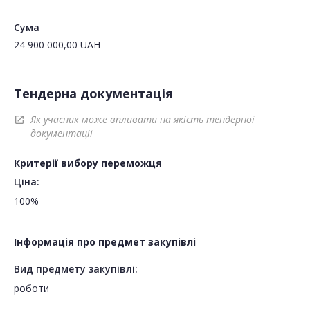
Сума
24 900 000,00
UAH
Тендерна документація
Як учасник може впливати на якість тендерної
open_in_new
документації
Критерії вибору переможця
Ціна:
100%
Інформація про предмет закупівлі
Вид предмету закупівлі:
роботи