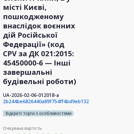
місті Києві,
пошкодженому
внаслідок воєнних
дій Російської
Федерації» (код
CPV за ДК 021:2015:
45450000-6 — Інші
завершальні
будівельні роботи)
UA-2026-02-06-012018-a
2b244be6826440a89f754ff4bd9eb132
Відкриті торги з особливостями
Очікувана вартість