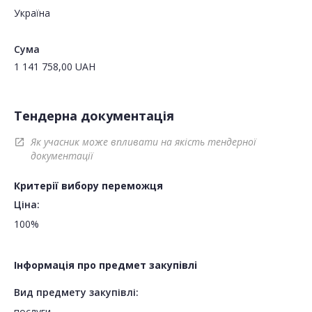
Україна
Сума
1 141 758,00
UAH
Тендерна документація
Як учасник може впливати на якість тендерної
open_in_new
документації
Критерії вибору переможця
Ціна:
100%
Інформація про предмет закупівлі
Вид предмету закупівлі:
послуги