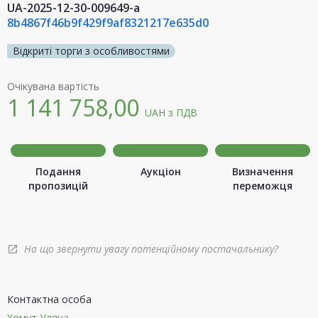
UA-2025-12-30-009649-a
8b4867f46b9f429f9af8321217e635d0
Відкриті торги з особливостями
Очікувана вартість
1 141 758,00
UAH
з ПДВ
Подання
Аукціон
Визначення
пропозицій
переможця
На що звернути увагу потенційному постачальнику?
open_in_new
Контактна особа
Хомут Уляна