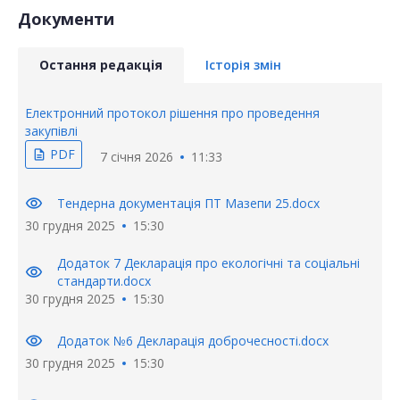
Документи
Остання редакція
Історія змін
Електронний протокол рішення про проведення
закупівлі
PDF
description
7 січня 2026
11:33
visibility
Тендерна документація ПТ Мазепи 25.docx
30 грудня 2025
15:30
Додаток 7 Декларація про екологічні та соціальні
visibility
стандарти.docx
30 грудня 2025
15:30
visibility
Додаток №6 Декларація доброчесності.docx
30 грудня 2025
15:30