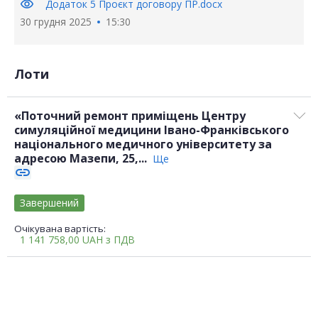
visibility
Додаток 5 Проєкт договору ПР.docx
30 грудня 2025
15:30
Лоти
«Поточний ремонт приміщень Центру
симуляційної медицини Івано-Франківського
національного медичного університету за
адресою Мазепи, 25,...
Ще
link
Завершений
Очікувана вартість:
1 141 758,00
UAH
з ПДВ