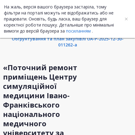
На жаль, версія вашого браузера застаріла, тому
UA
ENG
фільтри на порталі можуть не відображатись або не
працювати. Оновіть, будь ласка, ваш браузер для
коректної роботи пошуку. Детальніше про мінімальні
Інформація про закупівлю
вимоги до версій браузера за
посиланням
.
Обгрунтування та план закупівлі UA-P-2025-12-30-
011262-a
«Поточний ремонт
приміщень Центру
симуляційної
медицини Івано-
Франківського
національного
медичного
університету за