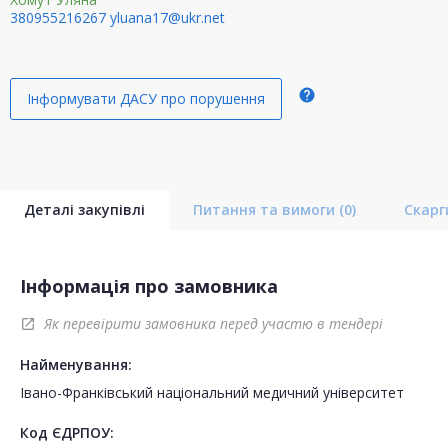
380955216267
yluana17@ukr.net
help
Інформувати ДАСУ про порушення
Деталі закупівлі
Питання та вимоги
(0)
Скар
Інформація про замовника
Як перевірити замовника перед участю в тендері
open_in_new
Найменування:
Івано-Франківський національний медичний університет
Код ЄДРПОУ: