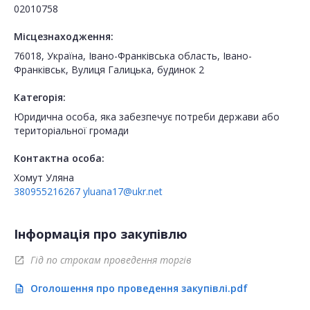
02010758
Місцезнаходження:
76018, Україна, Івано-Франківська область, Івано-
Франківськ, Вулиця Галицька, будинок 2
Категорія:
Юридична особа, яка забезпечує потреби держави або
територіальної громади
Контактна особа:
Хомут Уляна
380955216267
yluana17@ukr.net
Інформація про закупівлю
Гід по строкам проведення торгів
open_in_new
Оголошення про проведення закупівлі.pdf
description