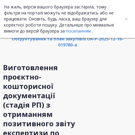
На жаль, версія вашого браузера застаріла, тому
UA
ENG
фільтри на порталі можуть не відображатись або не
працювати. Оновіть, будь ласка, ваш браузер для
коректної роботи пошуку. Детальніше про мінімальні
Інформація про закупівлю
вимоги до версій браузера за
посиланням
.
Обгрунтування та план закупівлі UA-P-2025-12-16-
019780-a
Виготовлення
проєктно-
кошторисної
документації
(стадія РП) з
отриманням
позитивного звіту
експертизи по