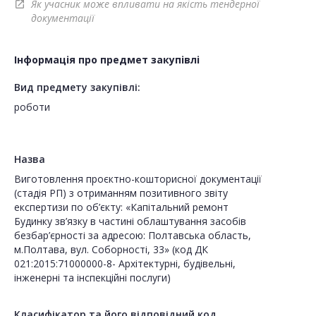
Як учасник може впливати на якість тендерної
open_in_new
документації
Інформація про предмет закупівлі
Вид предмету закупівлі:
роботи
Назва
Виготовлення проєктно-кошторисної документації
(стадія РП) з отриманням позитивного звіту
експертизи по об’єкту: «Капітальний ремонт
Будинку зв’язку в частині облаштування засобів
безбар’єрності за адресою: Полтавська область,
м.Полтава, вул. Соборності, 33» (код ДК
021:2015:71000000-8- Архітектурні, будівельні,
інженерні та інспекційні послуги)
Класифікатор та його відповідний код