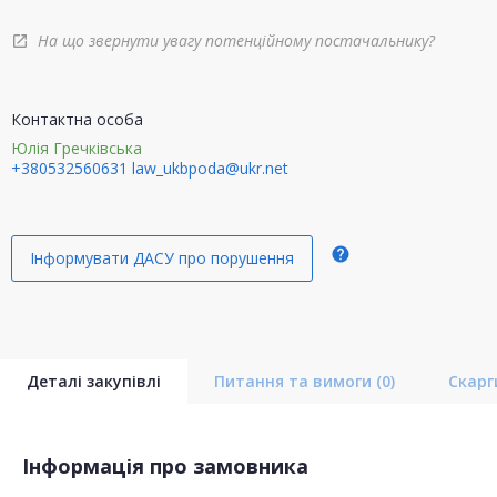
На що звернути увагу потенційному постачальнику?
open_in_new
Контактна особа
Юлія Гречківська
+380532560631
law_ukbpoda@ukr.net
help
Інформувати ДАСУ про порушення
Деталі закупівлі
Питання та вимоги
(0)
Скар
Інформація про замовника