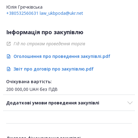
Юлія Гречківська
+380532560631
law_ukbpoda@ukr.net
Інформація про закупівлю
Гід по строкам проведення торгів
open_in_new
Оголошення про проведення закупівлі.pdf
description
Звіт про договір про закупівлю.pdf
description
Очікувана вартість:
200 000,00
UAH
без ПДВ
Додаткові умови проведення закупівлі