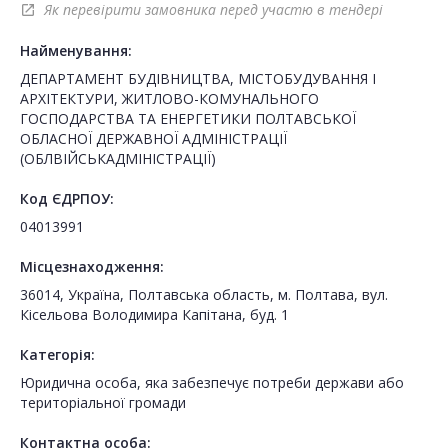
Як перевірити замовника перед участю в тендері
open_in_new
Найменування:
ДЕПАРТАМЕНТ БУДІВНИЦТВА, МІСТОБУДУВАННЯ І
АРХІТЕКТУРИ, ЖИТЛОВО-КОМУНАЛЬНОГО
ГОСПОДАРСТВА ТА ЕНЕРГЕТИКИ ПОЛТАВСЬКОЇ
ОБЛАСНОЇ ДЕРЖАВНОЇ АДМІНІСТРАЦІЇ
(ОБЛВІЙСЬКАДМІНІСТРАЦІЇ)
Код ЄДРПОУ:
04013991
Місцезнаходження:
36014, Україна, Полтавська область, м. Полтава, вул.
Кісельова Володимира Капітана, буд. 1
Категорія:
Юридична особа, яка забезпечує потреби держави або
територіальної громади
Контактна особа: