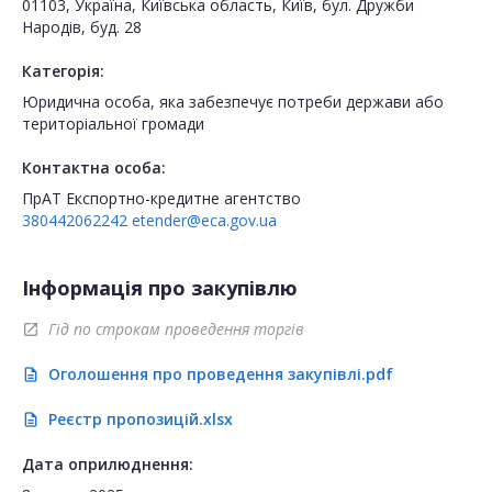
01103, Україна, Київська область, Київ, бул. Дружби
Народів, буд. 28
Категорія:
Юридична особа, яка забезпечує потреби держави або
територіальної громади
Контактна особа:
ПрАТ Експортно-кредитне агентство
380442062242
etender@eca.gov.ua
Інформація про закупівлю
Гід по строкам проведення торгів
open_in_new
Оголошення про проведення закупівлі.pdf
description
Реєстр пропозицій.xlsx
description
Дата оприлюднення: