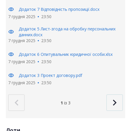
visibility
Додаток 7 Відповідність пропозиції.docx
7 грудня 2025
23:50
Додаток 5 Лист-згода на обробку персональних
visibility
данних.docx
7 грудня 2025
23:50
visibility
Додаток 6 Опитувальник юридичної особи.xlsx
7 грудня 2025
23:50
visibility
Додаток 3 Проект договору.pdf
7 грудня 2025
23:50
1
із 3
Лоти