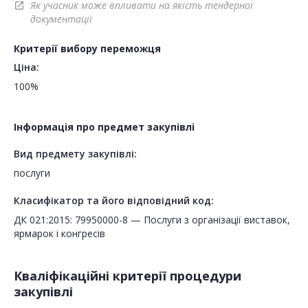
Як учасник може впливати на якість тендерної
open_in_new
документації
Критерії вибору переможця
Ціна:
100%
Інформація про предмет закупівлі
Вид предмету закупівлі:
послуги
Класифікатор та його відповідний код:
ДК 021:2015: 79950000-8 — Послуги з організації виставок,
ярмарок і конгресів
Кваліфікаційні критерії процедури
закупівлі