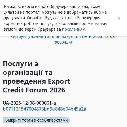
На жаль, версія вашого браузера застаріла, тому
UA
ENG
фільтри на порталі можуть не відображатись або не
працювати. Оновіть, будь ласка, ваш браузер для
коректної роботи пошуку. Детальніше про мінімальні
Інформація про закупівлю
вимоги до версій браузера за
посиланням
.
Обгрунтування та план закупівлі UA-P-2025-12-08-
000043-a
Послуги з
організації та
проведення Export
Credit Forum 2026
UA-2025-12-08-000061-a
b071121547004373bd9e848e64b45a2a
Відкриті торги з особливостями