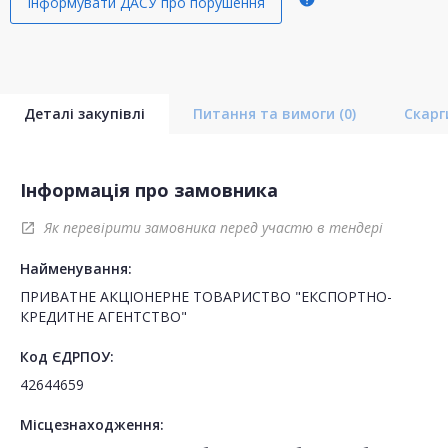
Інформувати ДАСУ про порушення
Деталі закупівлі
Питання та вимоги
(0)
Скар
Інформація про замовника
Як перевірити замовника перед участю в тендері
open_in_new
Найменування:
ПРИВАТНЕ АКЦІОНЕРНЕ ТОВАРИСТВО "ЕКСПОРТНО-
КРЕДИТНЕ АГЕНТСТВО"
Код ЄДРПОУ:
42644659
Місцезнаходження: