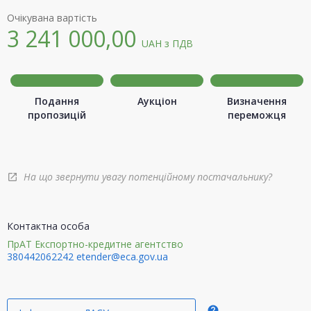
Очікувана вартість
3 241 000,00
UAH
з ПДВ
Подання
Аукціон
Визначення
пропозицій
переможця
На що звернути увагу потенційному постачальнику?
open_in_new
Контактна особа
ПрАТ Експортно-кредитне агентство
380442062242
etender@eca.gov.ua
help