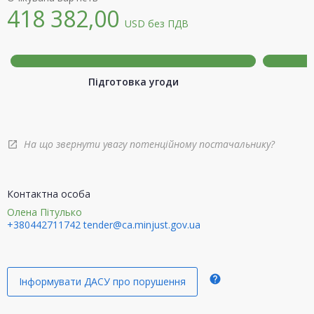
418 382,00
USD
без ПДВ
Підготовка угоди
На що звернути увагу потенційному постачальнику?
open_in_new
Контактна особа
Олена Пітулько
+380442711742
tender@ca.minjust.gov.ua
help
Інформувати ДАСУ про порушення