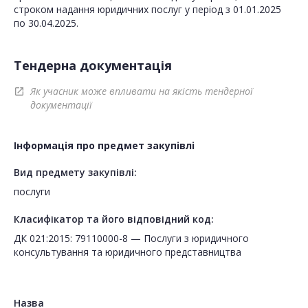
Тендерна документація
Як учасник може впливати на якість тендерної
open_in_new
документації
Інформація про предмет закупівлі
Вид предмету закупівлі:
послуги
Класифікатор та його відповідний код:
ДК 021:2015: 79110000-8 — Послуги з юридичного
консультування та юридичного представництва
Назва