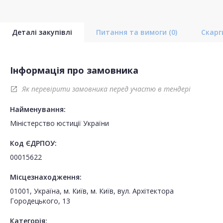
Деталі закупівлі
Питання та вимоги
(0)
Скар
Інформація про замовника
Як перевірити замовника перед участю в тендері
open_in_new
Найменування:
Міністерство юстиції України
Код ЄДРПОУ:
00015622
Місцезнаходження:
01001, Україна, м. Київ, м. Київ, вул. Архітектора
Городецького, 13
Категорія: