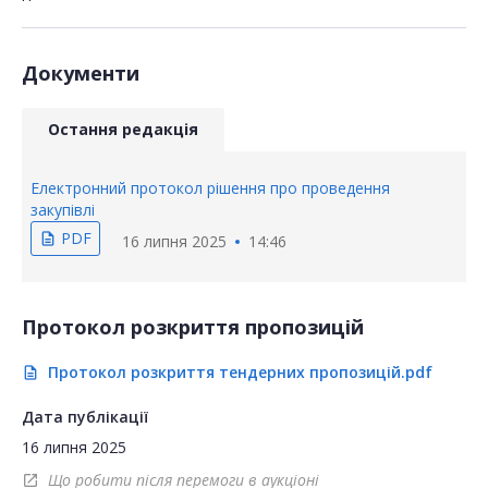
Документи
Остання редакція
Електронний протокол рішення про проведення
закупівлі
PDF
description
16 липня 2025
14:46
Протокол розкриття пропозицій
Протокол розкриття тендерних пропозицій.pdf
description
Дата публікації
16 липня 2025
Що робити після перемоги в аукціоні
open_in_new