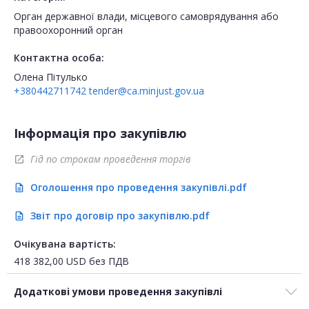
Орган державної влади, місцевого самоврядування або
правоохоронний орган
Контактна особа:
Олена Пітулько
+380442711742
tender@ca.minjust.gov.ua
Інформація про закупівлю
Гід по строкам проведення торгів
open_in_new
Оголошення про проведення закупівлі.pdf
description
Звіт про договір про закупівлю.pdf
description
Очікувана вартість:
418 382,00
USD
без ПДВ
Додаткові умови проведення закупівлі