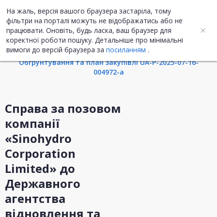
На жаль, версія вашого браузера застаріла, тому
UA
ENG
фільтри на порталі можуть не відображатись або не
працювати. Оновіть, будь ласка, ваш браузер для
коректної роботи пошуку. Детальніше про мінімальні
Інформація про закупівлю
вимоги до версій браузера за
посиланням
.
Обгрунтування та план закупівлі UA-P-2025-07-16-
004972-a
Cправа за позовом
компанії
«Sinohydro
Corporation
Limited» до
Державного
агентства
відновлення та