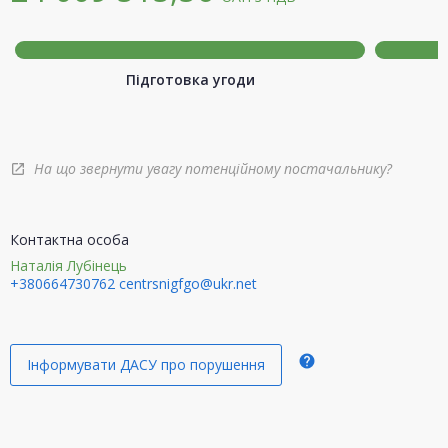
Підготовка угоди
На що звернути увагу потенційному постачальнику?
open_in_new
Контактна особа
Наталія Лубінець
+380664730762
centrsnigfgo@ukr.net
help
Інформувати ДАСУ про порушення