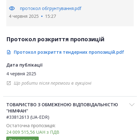
visibility
протокол обгрунтування.pdf
4 червня 2025
15:27
Протокол розкриття пропозицій
Протокол розкриття тендерних пропозицій.pdf
description
Дата публікації
4 червня 2025
Що робити після перемоги в аукціоні
open_in_new
ТОВАРИСТВО З ОБМЕЖЕНОЮ ВІДПОВІДАЛЬНІСТЮ
"НІМФАН"
#33812613 (UA-EDR)
Остаточна пропозиція:
24 009 515,56
UAH
з ПДВ