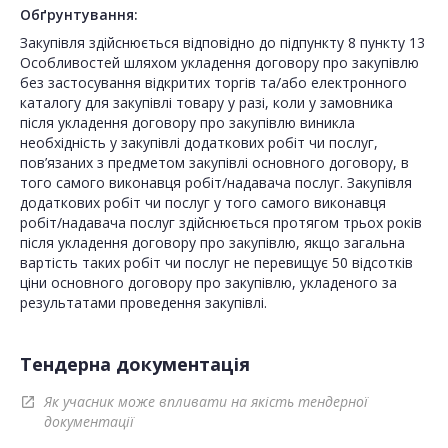
Обґрунтування:
Закупівля здійснюється відповідно до підпункту 8 пункту 13
Особливостей шляхом укладення договору про закупівлю
без застосування відкритих торгів та/або електронного
каталогу для закупівлі товару у разі, коли у замовника
після укладення договору про закупівлю виникла
необхідність у закупівлі додаткових робіт чи послуг,
пов’язаних з предметом закупівлі основного договору, в
того самого виконавця робіт/надавача послуг. Закупівля
додаткових робіт чи послуг у того самого виконавця
робіт/надавача послуг здійснюється протягом трьох років
після укладення договору про закупівлю, якщо загальна
вартість таких робіт чи послуг не перевищує 50 відсотків
ціни основного договору про закупівлю, укладеного за
результатами проведення закупівлі.
Тендерна документація
Як учасник може впливати на якість тендерної
open_in_new
документації