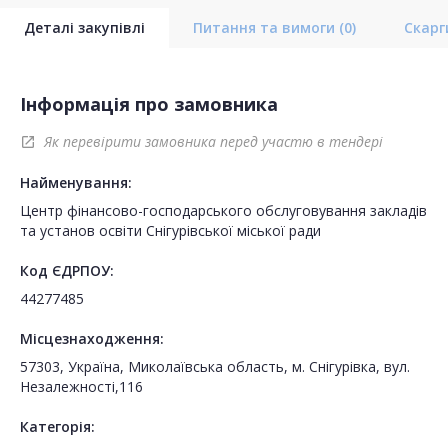
Деталі закупівлі
Питання та вимоги
(0)
Скар
Інформація про замовника
Як перевірити замовника перед участю в тендері
open_in_new
Найменування:
Центр фінансово-господарського обслуговування закладів
та установ освіти Снігурівської міської ради
Код ЄДРПОУ:
44277485
Місцезнаходження:
57303, Україна, Миколаївська область, м. Снігурівка, вул.
Незалежності,116
Категорія: