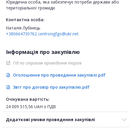
Юридична особа, яка забезпечує потреби держави або
територіальної громади
Контактна особа:
Наталія Лубінець
+380664730762
centrsnigfgo@ukr.net
Інформація про закупівлю
Гід по строкам проведення торгів
open_in_new
Оголошення про проведення закупівлі.pdf
description
Звіт про договір про закупівлю.pdf
description
Очікувана вартість:
24 009 515,56
UAH
з ПДВ
Додаткові умови проведення закупівлі