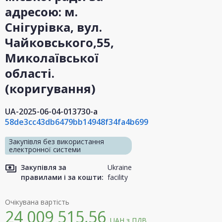
адресою: м.
Снігурівка, вул.
Чайковського,55,
Миколаївської
області.
(коригування)
UA-2025-06-04-013730-a
58de3cc43db6479bb14948f34fa4b699
Закупівля без використання
електронної системи
Закупівля за
Ukraine
правилами і за кошти:
facility
Очікувана вартість
24 009 515,56
UAH
з ПДВ