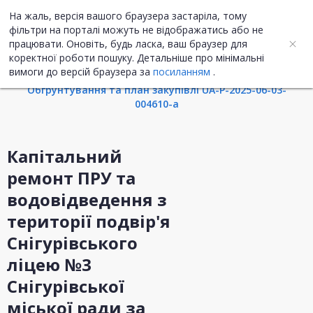
На жаль, версія вашого браузера застаріла, тому
UA
ENG
фільтри на порталі можуть не відображатись або не
працювати. Оновіть, будь ласка, ваш браузер для
коректної роботи пошуку. Детальніше про мінімальні
Інформація про закупівлю
вимоги до версій браузера за
посиланням
.
Обгрунтування та план закупівлі UA-P-2025-06-03-
004610-a
Капітальний
ремонт ПРУ та
водовідведення з
території подвір'я
Снігурівського
ліцею №3
Снігурівської
міської ради за