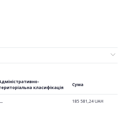
Адміністративно-
Сума
територіальна класифікація
185 581,24
UAH
—