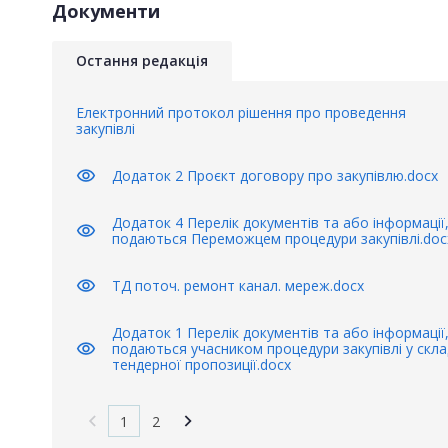
Документи
Остання редакція
Електронний протокол рішення про проведення
закупівлі
visibility
Додаток 2 Проєкт договору про закупівлю.docx
Додаток 4 Перелік документів та або інформації,
visibility
подаються Переможцем процедури закупівлі.doc
visibility
ТД поточ. ремонт канал. мереж.docx
Додаток 1 Перелік документів та або інформації,
visibility
подаються учасником процедури закупівлі у скла
тендерної пропозиції.docx
1
2