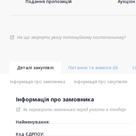
Подання пропозицій
Аукціон
На що звернути увагу потенційному постачальнику?
open_in_new
Деталі закупівлі
Питання та вимоги
(0)
С
Інформація про замовника
Інформація про закупівлю
Інформація про замовника
Як перевірити замовника перед участю в тендері
open_in_new
Найменування:
Код ЄДРПОУ: