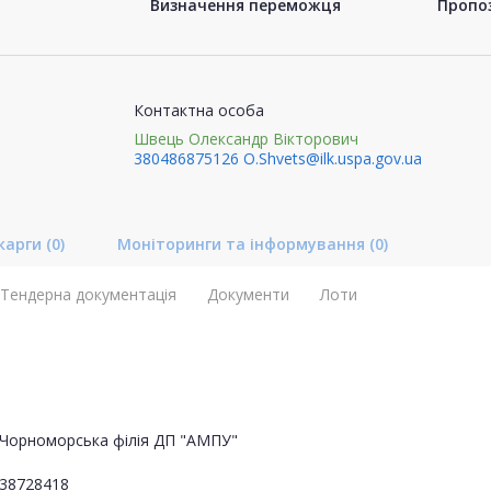
Визначення переможця
Пропоз
Контактна особа
Швець Олександр Вікторович
380486875126
O.Shvets@ilk.uspa.gov.ua
карги
(0)
Моніторинги та інформування
(0)
Тендерна документація
Документи
Лоти
Чорноморська філія ДП "АМПУ"
38728418