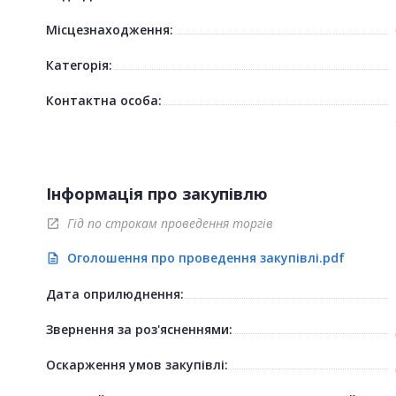
Місцезнаходження:
Категорія:
Контактна особа:
Інформація про закупівлю
Гід по строкам проведення торгів
open_in_new
Оголошення про проведення закупівлі.pdf
description
Дата оприлюднення:
Звернення за роз'ясненнями:
Оскарження умов закупівлі: