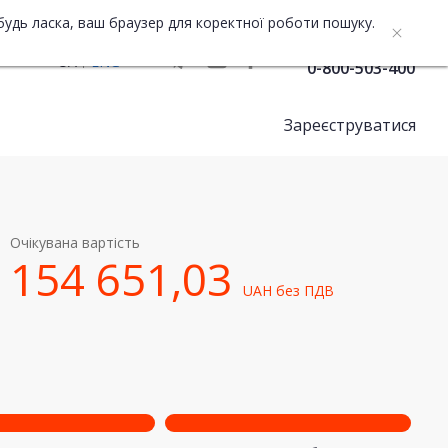
будь ласка, ваш браузер для коректної роботи пошуку.
Служба підтримки
UA
ENG
0-800-503-400
Зареєструватися
Очікувана вартість
154 651,03
UAH
без ПДВ