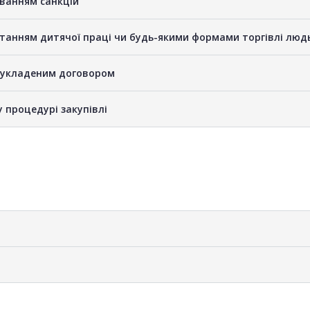
уванням санкцій
станням дитячої праці чи будь-якими формами торгівлі люд
е укладеним договором
у процедурі закупівлі