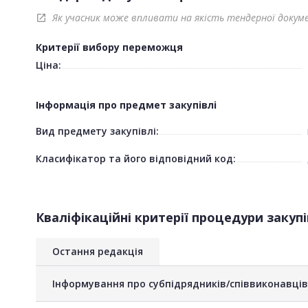
Як учасник може впливати на якість тендерної докум
open_in_new
Критерії вибору переможця
Ціна:
Інформація про предмет закупівлі
Вид предмету закупівлі:
Класифікатор та його відповідний код:
Кваліфікаційні критерії процедури закупі
Остання редакція
Інформування про субпідрядників/співвиконавців