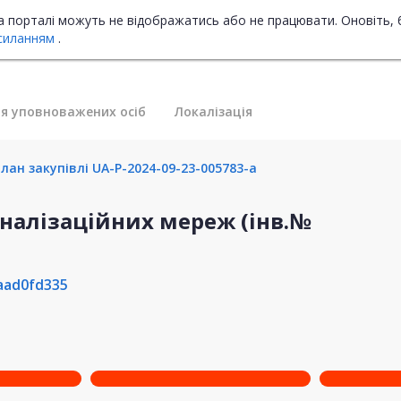
на порталі можуть не відображатись або не працювати. Оновіть, 
силанням
.
я уповноважених осіб
Локалізація
лан закупівлі UA-P-2024-09-23-005783-a
аналізаційних мереж (інв.№
aad0fd335