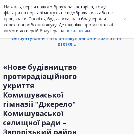
На жаль, версія вашого браузера застаріла, тому
UA
ENG
фільтри на порталі можуть не відображатись або не
працювати. Оновіть, будь ласка, ваш браузер для
коректної роботи пошуку. Детальніше про мінімальні
Інформація про закупівлю
вимоги до версій браузера за
посиланням
.
Обгрунтування та план закупівлі UA-P-2025-01-14-
018139-a
«Нове будівництво
протирадіаційного
укриття
Комишуваської
гімназії "Джерело"
Комишуваської
селищної ради –
Запорізький район,