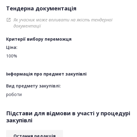
Тендерна документація
Як учасник може впливати на якість тендерної
open_in_new
документації
Критерії вибору переможця
Ціна:
100%
Інформація про предмет закупівлі
Вид предмету закупівлі:
роботи
Підстави для відмови в участі у процедурі
закупівлі
Остання редакція