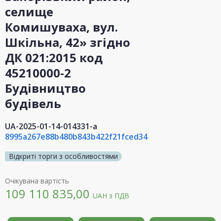
селище
Комишуваха, вул.
Шкільна, 42» згідно
ДК 021:2015 код
45210000-2
Будівництво
будівель
UA-2025-01-14-014331-a
8995a267e88b480b843b422f21fced34
Відкриті торги з особливостями
Очікувана вартість
109 110 835,00
UAH
з ПДВ