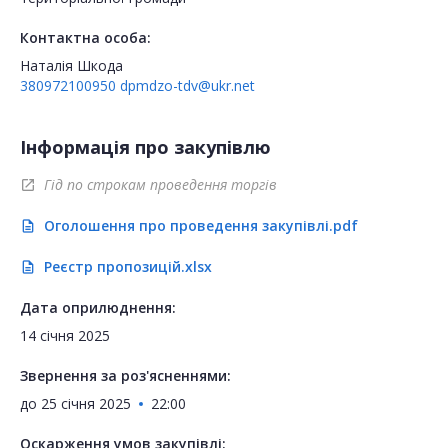
Контактна особа:
Наталія Шкода
380972100950
dpmdzo-tdv@ukr.net
Інформація про закупівлю
Гід по строкам проведення торгів
open_in_new
Оголошення про проведення закупівлі.pdf
description
Реєстр пропозицій.xlsx
description
Дата оприлюднення:
14 січня 2025
Звернення за роз'ясненнями:
до
25 січня 2025
22:00
Оскарження умов закупівлі: