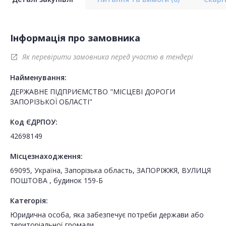
Інформація про замовника
Як перевірити замовника перед участю в тендері
open_in_new
Найменування:
ДЕРЖАВНЕ ПІДПРИЄМСТВО "МІСЦЕВІ ДОРОГИ
ЗАПОРІЗЬКОЇ ОБЛАСТІ"
Код ЄДРПОУ:
42698149
Місцезнаходження:
69095, Україна, Запорізька область, ЗАПОРІЖЖЯ, ВУЛИЦЯ
ПОШТОВА , будинок 159-Б
Категорія:
Юридична особа, яка забезпечує потреби держави або
територіальної громади