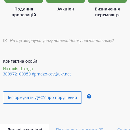
Подання
Аукціон
Визначення
пропозицій
переможця
На що звернути увагу потенційному постачальнику?
open_in_new
Контактна особа
Наталія Шкода
380972100950
dpmdzo-tdv@ukr.net
help
Інформувати ДАСУ про порушення
Деталі закупівлі
Питання та вимоги
(0)
Скар