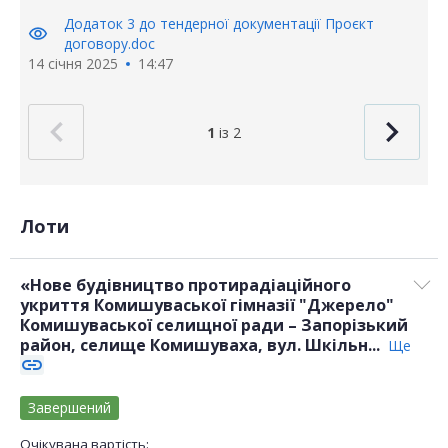
Додаток 3 до тендерної документації Проєкт
visibility
договору.doc
14 січня 2025
14:47
1
із 2
Лоти
«Нове будівництво протирадіаційного
укриття Комишуваської гімназії "Джерело"
Комишуваської селищної ради – Запорізький
район, селище Комишуваха, вул. Шкільн...
Ще
link
Завершений
Очікувана вартість: