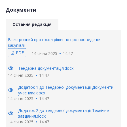
Документи
Остання редакція
Електронний протокол рішення про проведення
закупівлі
PDF
description
14 січня 2025
14:47
visibility
Тендерна документація.docx
14 січня 2025
14:47
Додаток 1 до тендерної документації Документи
visibility
учасника.docx
14 січня 2025
14:47
Додаток 2 до тендерної документації Технічне
visibility
завдання.docx
14 січня 2025
14:47