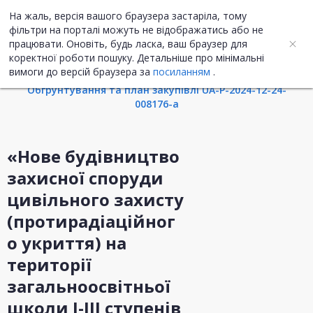
На жаль, версія вашого браузера застаріла, тому
UA
ENG
фільтри на порталі можуть не відображатись або не
працювати. Оновіть, будь ласка, ваш браузер для
коректної роботи пошуку. Детальніше про мінімальні
Інформація про закупівлю
вимоги до версій браузера за
посиланням
.
Обгрунтування та план закупівлі UA-P-2024-12-24-
008176-a
«Нове будівництво
захисної споруди
цивільного захисту
(протирадіаційног
о укриття) на
території
загальноосвітньої
школи І-ІІІ ступенів