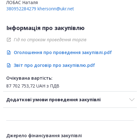
ЛОБАС Наталя
380952284279
khersonn@ukr.net
Інформація про закупівлю
Гід по строкам проведення торгів
open_in_new
Оголошення про проведення закупівлі.pdf
description
Звіт про договір про закупівлю.pdf
description
Очікувана вартість:
87 702 753,72
UAH
з ПДВ
Додаткові умови проведення закупівлі
Джерело фінансування закупівлі