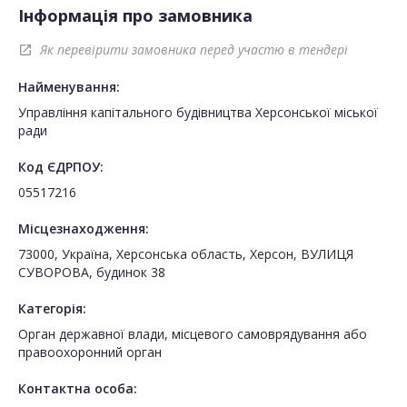
Інформація про замовника
Як перевірити замовника перед участю в тендері
open_in_new
Найменування:
Управління капітального будівництва Херсонської міської
ради
Код ЄДРПОУ:
05517216
Місцезнаходження:
73000, Україна, Херсонська область, Херсон, ВУЛИЦЯ
СУВОРОВА, будинок 38
Категорія:
Орган державної влади, місцевого самоврядування або
правоохоронний орган
Контактна особа: