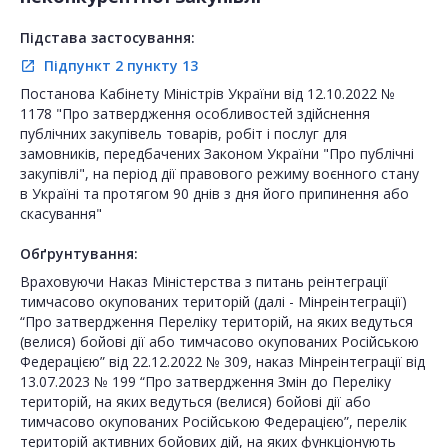
Підстава застосування:
Підпункт 2 пункту 13
open_in_new
Постанова Кабінету Міністрів України від 12.10.2022 №
1178 "Про затвердження особливостей здійснення
публічних закупівель товарів, робіт і послуг для
замовників, передбачених Законом України "Про публічні
закупівлі", на період дії правового режиму воєнного стану
в Україні та протягом 90 днів з дня його припинення або
скасування"
Обґрунтування:
Враховуючи Наказ Міністерства з питань реінтеграції
тимчасово окупованих територій (далі - Мінреінтеграції)
“Про затвердження Переліку територій, на яких ведуться
(велися) бойові дії або тимчасово окупованих Російською
Федерацією” від 22.12.2022 № 309, наказ Мінреінтеграції від
13.07.2023 № 199 “Про затвердження Змін до Переліку
територій, на яких ведуться (велися) бойові дії або
тимчасово окупованих Російською Федерацією”, перелік
територій активних бойових дій, на яких функціонують