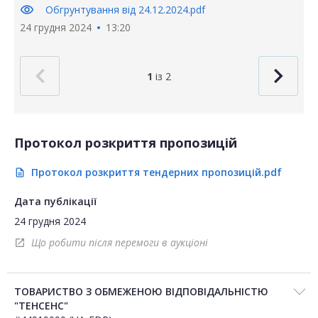
visibility
Обгрунтування від 24.12.2024.pdf
24 грудня 2024
13:20
1
із 2
Протокол розкриття пропозицій
Протокол розкриття тендерних пропозицій.pdf
description
Дата публікації
24 грудня 2024
Що робити після перемоги в аукціоні
open_in_new
ТОВАРИСТВО З ОБМЕЖЕНОЮ ВІДПОВІДАЛЬНІСТЮ
"ТЕНСЕНС"