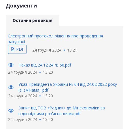
Документи
Остання редакція
Електронний протокол рішення про проведення
закупівлі
PDF
description
24 грудня 2024
13:21
visibility
Наказ від 24.12.24 № 56.pdf
24 грудня 2024
13:20
Указ Президента України № 64 від 24.02.2022 року
visibility
(зі змінами)..pdf
24 грудня 2024
13:20
Запит від ТОВ «Радник» до Мінекономіки за
visibility
відповідними роз’ясненнями.pdf
24 грудня 2024
13:20