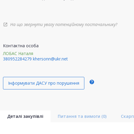
На що звернути увагу потенційному постачальнику?
open_in_new
Контактна особа
ЛОБАС Наталя
380952284279
khersonn@ukr.net
help
Інформувати ДАСУ про порушення
Деталі закупівлі
Питання та вимоги
(0)
Скар