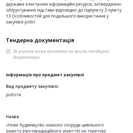
державні електронні інформаційні ресурси, затверджено
обґрунтування підстави відповідно до підпункту 2 пункту
13 Особливостей для подальшого використання у
закупівлі робіт
Тендерна документація
Як учасник може впливати на якість тендерної
open_in_new
документації
Інформація про предмет закупівлі
Вид предмету закупівлі:
роботи
Назва
«Нове будівництво захисної споруди цивільного
захисту (протирадіаційного укриття) на території