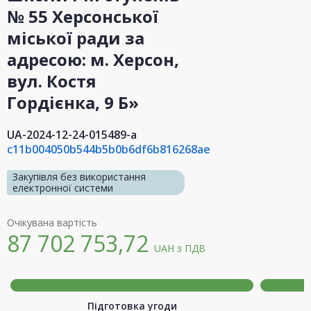
№ 55 Херсонської
міської ради за
адресою: м. Херсон,
вул. Костя
Гордієнка, 9 Б»
UA-2024-12-24-015489-a
c11b004050b544b5b0b6df6b816268ae
Закупівля без використання
електронної системи
Очікувана вартість
87 702 753,72
UAH
з ПДВ
Підготовка угоди