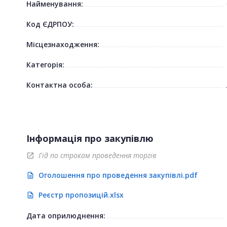
Найменування:
Код ЄДРПОУ:
Місцезнаходження:
Категорія:
Контактна особа:
Інформація про закупівлю
Гід по строкам проведення торгів
open_in_new
Оголошення про проведення закупівлі.pdf
description
Реєстр пропозицій.xlsx
description
Дата оприлюднення: