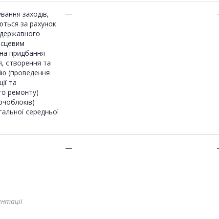
ування заходів,
—
ються за рахунок
з державного
ісцевим
на придбання
, створення та
ію (проведення
ії та
го ремонту)
арчоблоків)
агальної середньої
—
ентації