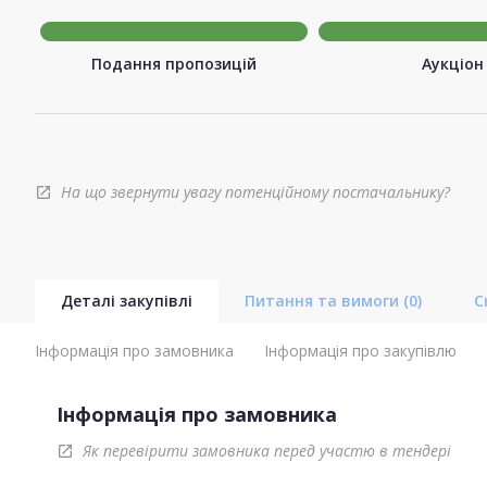
Подання пропозицій
Аукціон
На що звернути увагу потенційному постачальнику?
open_in_new
Деталі закупівлі
Питання та вимоги
(0)
С
Інформація про замовника
Інформація про закупівлю
Інформація про замовника
Як перевірити замовника перед участю в тендері
open_in_new