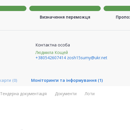
Визначення переможця
Пропоз
Контактна особа
Людмила Кощей
+380542607414
zosh15sumy@ukr.net
карги
(0)
Моніторинги та інформування
(1)
Тендерна документація
Документи
Лоти