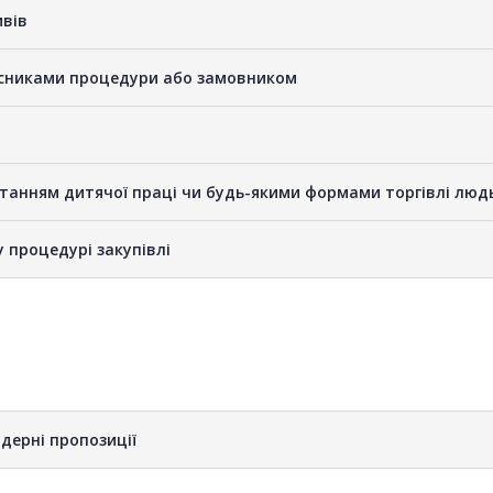
ивів
часниками процедури або замовником
станням дитячої праці чи будь-якими формами торгівлі люд
у процедурі закупівлі
дерні пропозиції