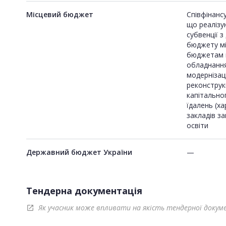
Місцевий бюджет
Співфінанс
що реалізу
субвенції 
бюджету м
бюджетам 
обладнання
модернізац
реконструкц
капітально
їдалень (х
закладів з
освіти
Державний бюджет України
—
Тендерна документація
Як учасник може впливати на якість тендерної докум
open_in_new