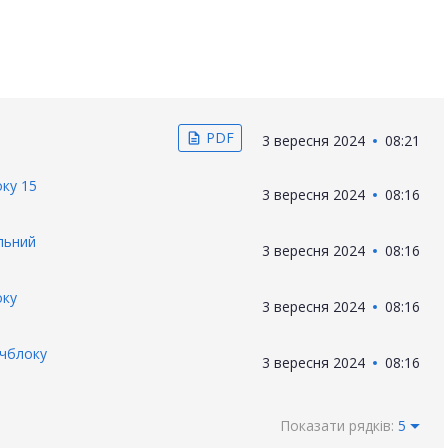
PDF
description
3 вересня 2024
08:21
ку 15
3 вересня 2024
08:16
льний
3 вересня 2024
08:16
оку
3 вересня 2024
08:16
рчблоку
3 вересня 2024
08:16
Показати рядків:
5