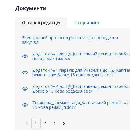
Документи
Остання редакція
Історія змін
Електронний протокол рішення про проведення
закупівлі
Додаток № 2 до ТД_Капітальний ремонт харчбло
visibility
нова редакція.docx
Додаток № 1 перелік для Учасника до ТД_Капіта
visibility
ремонт харчблоку 15 нова редакція.docx
Додаток № 4 до ТД_Капітальний ремонт харчбл
visibility
Договір 15 нова редакція.docx
Тендерна_документація_Капітальний ремонт ха
visibility
15 нова редакція.docx
1
2
3