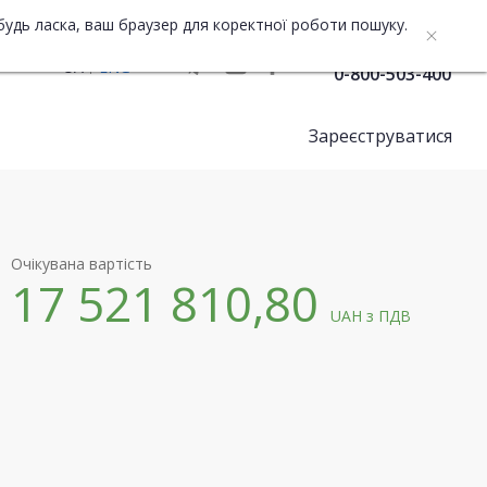
будь ласка, ваш браузер для коректної роботи пошуку.
Служба підтримки
UA
ENG
0-800-503-400
Зареєструватися
Очікувана вартість
17 521 810,80
UAH
з ПДВ