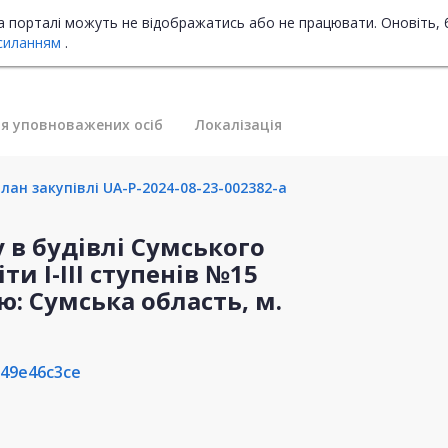
на порталі можуть не відображатись або не працювати. Оновіть, 
силанням
.
я уповноважених осіб
Локалізація
лан закупівлі UA-P-2024-08-23-002382-a
 в будівлі Сумського
ти І-ІІІ ступенів №15
ю: Сумська область, м.
49e46c3ce