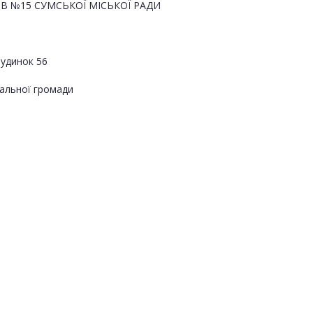
НІВ №15 СУМСЬКОЇ МІСЬКОЇ РАДИ
будинок 56
альної громади