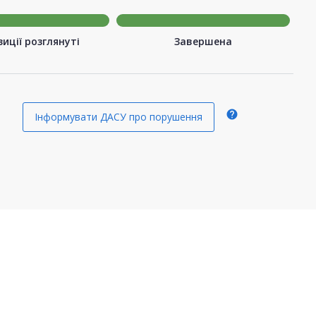
иції розглянуті
Завершена
help
Інформувати ДАСУ про порушення