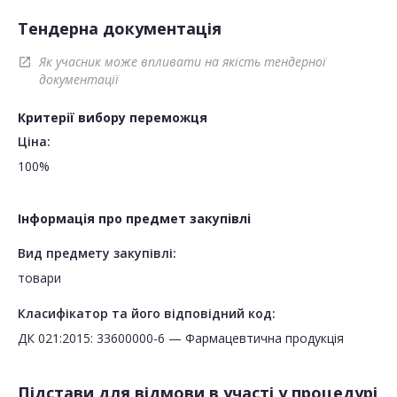
Тендерна документація
Як учасник може впливати на якість тендерної
open_in_new
документації
Критерії вибору переможця
Ціна:
100%
Інформація про предмет закупівлі
Вид предмету закупівлі:
товари
Класифікатор та його відповідний код:
ДК 021:2015: 33600000-6 — Фармацевтична продукція
Підстави для відмови в участі у процедурі