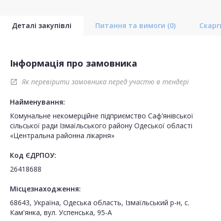
Деталі закупівлі
Питання та вимоги
(0)
Скар
Інформація про замовника
Як перевірити замовника перед участю в тендері
open_in_new
Найменування:
Комунальне некомерційне підприємство Саф’янівської
сільської ради Ізмаїльського району Одеської області
Код ЄДРПОУ:
26418688
Місцезнаходження:
68643, Україна, Одеська область, Ізмаїльський р-н, с.
Кам'янка, вул. Успенська, 95-А