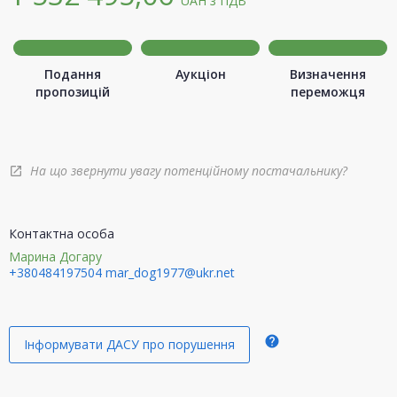
UAH
з ПДВ
Подання
Аукціон
Визначення
пропозицій
переможця
На що звернути увагу потенційному постачальнику?
open_in_new
Контактна особа
Марина Догару
+380484197504
mar_dog1977@ukr.net
help
Інформувати ДАСУ про порушення