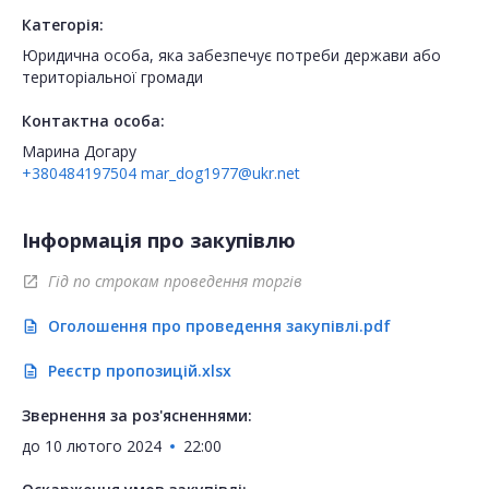
Категорія:
Юридична особа, яка забезпечує потреби держави або
територіальної громади
Контактна особа:
Марина Догару
+380484197504
mar_dog1977@ukr.net
Інформація про закупівлю
Гід по строкам проведення торгів
open_in_new
Оголошення про проведення закупівлі.pdf
description
Реєстр пропозицій.xlsx
description
Звернення за роз'ясненнями:
до
10 лютого 2024
22:00