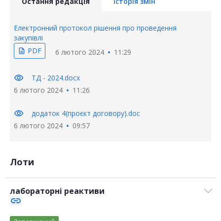
Остання редакція
Історія змін
Електронний протокол рішення про проведення
закупівлі
PDF
description
6 лютого 2024
11:29
visibility
ТД - 2024.docx
6 лютого 2024
11:26
visibility
додаток 4(проєкт договору).doc
6 лютого 2024
09:57
Лоти
лабораторні реактиви
link