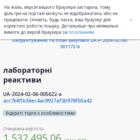
На жаль, версія вашого браузера застаріла, тому
UA
ENG
фільтри на порталі можуть не відображатись або не
працювати. Оновіть, будь ласка, ваш браузер для
коректної роботи пошуку. Детальніше про мінімальні
Інформація про закупівлю
вимоги до версій браузера за
посиланням
.
Обгрунтування та план закупівлі UA-P-2024-02-06-
001172-b
лабораторні
реактиви
UA-2024-02-06-005622-a
acc7b81b36ec4ac9927af3b978f65a42
Відкриті торги з особливостями
Очікувана вартість
1 532 495,06