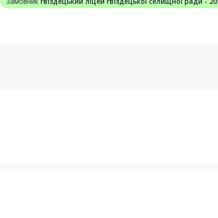
Замовник
гвіздецький ліцей гвіздецької селищної ради - 2