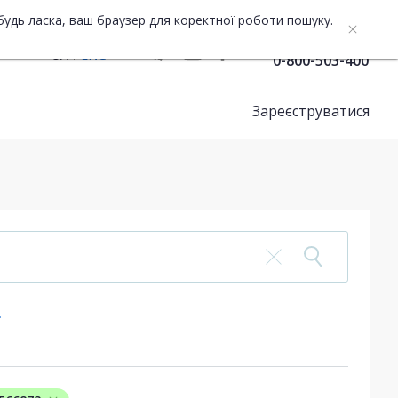
будь ласка, ваш браузер для коректної роботи пошуку.
Служба підтримки
UA
ENG
0-800-503-400
Зареєструватися