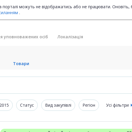
на порталі можуть не відображатись або не працювати. Оновіть, 
силанням
.
я уповноважених осіб
Локалізація
Товари
2015
Статус
Вид закупівлі
Регіон
Усі фільтри