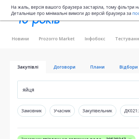
На жаль, версія вашого браузера застаріла, тому фільтри 
Детальніше про мінімальні вимоги до версій браузера за
по
Новини
Prozorro Market
Інфобокс
Тестуванн
Закупівлі
Договори
Плани
Відбори
Замовник
Учасник
Закупівельник
ДК021: