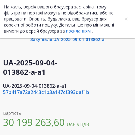
На жаль, версія вашого браузера застаріла, тому
UA
ENG
фільтри на порталі можуть не відображатись або не
працювати. Оновіть, будь ласка, ваш браузер для
коректної роботи пошуку. Детальніше про мінімальні
Інформація про договір
вимоги до версій браузера за
посиланням
.
Закупівля UA-2025-09-04-013862-a
UA-2025-09-04-
013862-a-a1
UA-2025-09-04-013862-a-a1
57b417a72a2443c1b3a147cf393daf1b
Вартість
30 199 263,60
UAH
з ПДВ