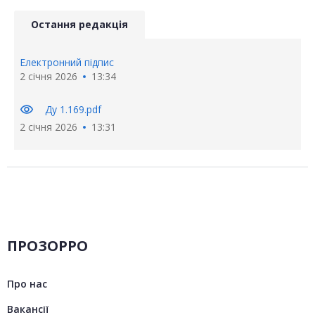
Остання редакція
Електронний підпис
2 січня 2026
13:34
visibility
Ду 1.169.pdf
2 січня 2026
13:31
ПРОЗОРРО
Про нас
Вакансії