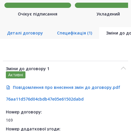
Очікує підписання
Укладений
Деталі договору
Специфікація
(1)
Зміни до д
Зміни до договору 1
Активні
Повідомлення про внесення змін до договору.pdf
description
76aa11d576d04cbdb47e05e61502dabd
Номер договору:
169
Номер додаткової угоди: