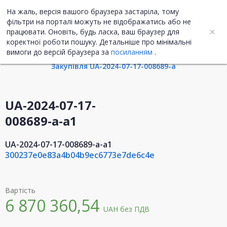
На жаль, версія вашого браузера застаріла, тому
UA
ENG
фільтри на порталі можуть не відображатись або не
працювати. Оновіть, будь ласка, ваш браузер для
коректної роботи пошуку. Детальніше про мінімальні
Інформація про договір
вимоги до версій браузера за
посиланням
.
Закупівля UA-2024-07-17-008689-a
UA-2024-07-17-
008689-a-a1
UA-2024-07-17-008689-a-a1
300237e0e83a4b04b9ec6773e7de6c4e
Вартість
6 870 360,54
UAH
без ПДВ