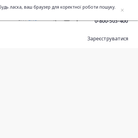
будь ласка, ваш браузер для коректної роботи пошуку.
Служба підтримки
UA
ENG
0-800-503-400
Зареєструватися