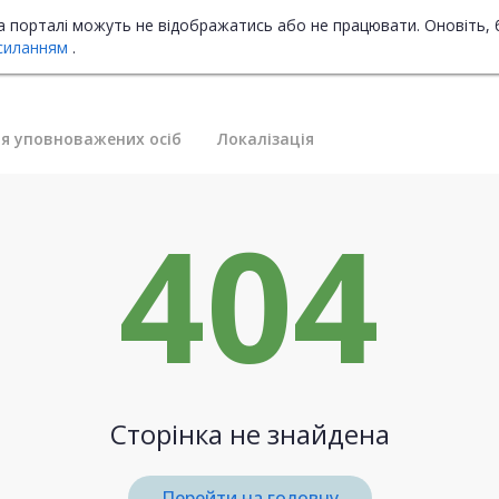
на порталі можуть не відображатись або не працювати. Оновіть, 
силанням
.
я уповноважених осіб
Локалізація
404
Сторінка не знайдена
Перейти на головну