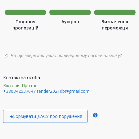
Подання
Аукціон
Визначення
пропозицій
переможця
На що звернути увагу потенційному постачальнику?
open_in_new
Контактна особа
Вікторія Протас
+380342537647
tender2021db@gmail.com
help
Інформувати ДАСУ про порушення