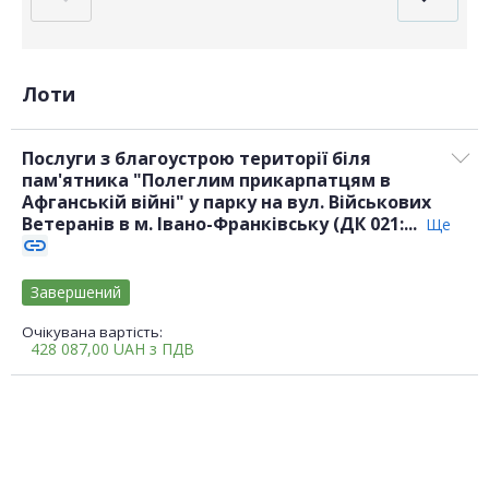
Лоти
Послуги з благоустрою території біля
пам'ятника "Полеглим прикарпатцям в
Афганській війні" у парку на вул. Військових
Ветеранів в м. Івано-Франківську (ДК 021:...
Ще
link
Завершений
Очікувана вартість:
428 087,00
UAH
з ПДВ