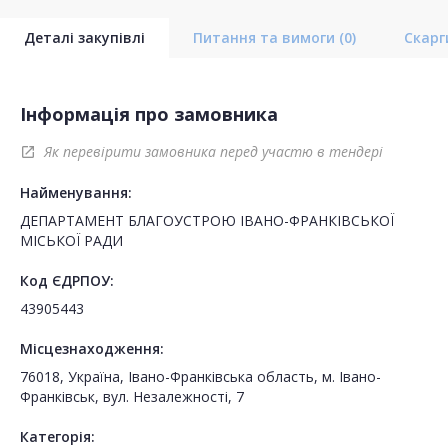
Деталі закупівлі
Питання та вимоги
(0)
Скар
Інформація про замовника
Як перевірити замовника перед участю в тендері
open_in_new
Найменування:
ДЕПАРТАМЕНТ БЛАГОУСТРОЮ ІВАНО-ФРАНКІВСЬКОЇ
МІСЬКОЇ РАДИ
Код ЄДРПОУ:
43905443
Місцезнаходження:
76018, Україна, Івано-Франківська область, м. Івано-
Франківськ, вул. Незалежності, 7
Категорія: