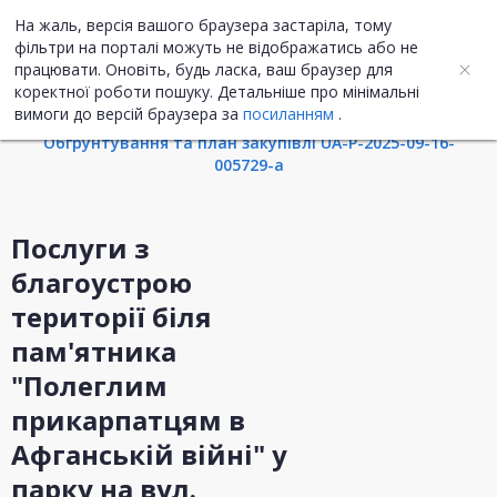
На жаль, версія вашого браузера застаріла, тому
UA
ENG
фільтри на порталі можуть не відображатись або не
працювати. Оновіть, будь ласка, ваш браузер для
коректної роботи пошуку. Детальніше про мінімальні
Інформація про закупівлю
вимоги до версій браузера за
посиланням
.
Обгрунтування та план закупівлі UA-P-2025-09-16-
005729-a
Послуги з
благоустрою
території біля
пам'ятника
"Полеглим
прикарпатцям в
Афганській війні" у
парку на вул.