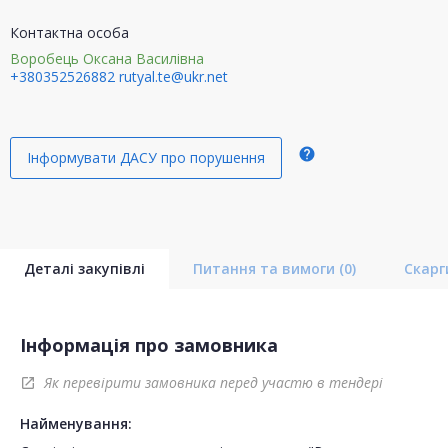
Контактна особа
Воробець Оксана Василівна
+380352526882
rutyal.te@ukr.net
help
Інформувати ДАСУ про порушення
Деталі закупівлі
Питання та вимоги
(0)
Скар
Інформація про замовника
Як перевірити замовника перед участю в тендері
open_in_new
Найменування: