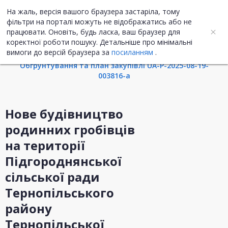
На жаль, версія вашого браузера застаріла, тому
UA
ENG
фільтри на порталі можуть не відображатись або не
працювати. Оновіть, будь ласка, ваш браузер для
коректної роботи пошуку. Детальніше про мінімальні
Інформація про закупівлю
вимоги до версій браузера за
посиланням
.
Обгрунтування та план закупівлі UA-P-2025-08-19-
003816-a
Нове будівництво
родинних гробівців
на території
Підгороднянської
сільської ради
Тернопільського
району
Тернопільської