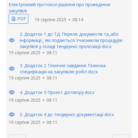
Електронний протокол рішення про проведення
закупівлі
PDF
description
19 серпня 2025
08:14
2. Додаток 1 до ТД. Перелік документів та_або
visibility
інформації_ які подаються Учасником процедури
закупівлі у складі тендерної пропозиції.docx
19 серпня 2025
08:11
3. Додаток 2 Технічне завдання Технічна
visibility
специфікація на закупівлю робіт.docx
19 серпня 2025
08:11
visibility
4. Додаток 3 Проект договору.docx
19 серпня 2025
08:11
visibility
5. Додаток 4 до тендерної документації.docx
19 серпня 2025
08:11