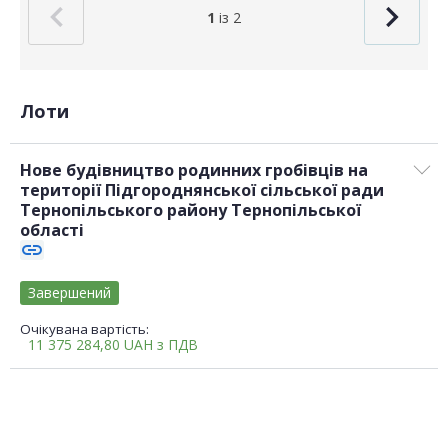
1
із 2
Лоти
Нове будівництво родинних гробівців на
території Підгороднянської сільської ради
Тернопільського району Тернопільської
області
link
Завершений
Очікувана вартість:
11 375 284,80
UAH
з ПДВ