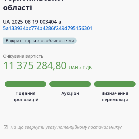
області
UA-2025-08-19-003404-a
5a133934bc774b4286f249d795156301
Відкриті торги з особливостями
Очікувана вартість
11 375 284,80
UAH
з ПДВ
Подання
Аукціон
Визначення
пропозицій
переможця
На що звернути увагу потенційному постачальнику?
open_in_new