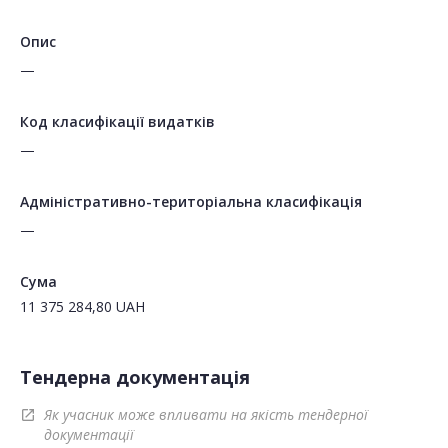
Опис
—
Код класифікації видатків
—
Адміністративно-територіальна класифікація
—
Сума
11 375 284,80
UAH
Тендерна документація
Як учасник може впливати на якість тендерної
open_in_new
документації