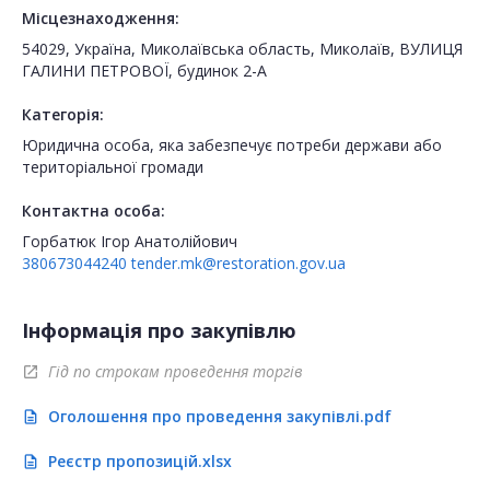
Місцезнаходження:
54029, Україна, Миколаївська область, Миколаїв, ВУЛИЦЯ
ГАЛИНИ ПЕТРОВОЇ, будинок 2-А
Категорія:
Юридична особа, яка забезпечує потреби держави або
територіальної громади
Контактна особа:
Горбатюк Ігор Анатолійович
380673044240
tender.mk@restoration.gov.ua
Інформація про закупівлю
Гід по строкам проведення торгів
open_in_new
Оголошення про проведення закупівлі.pdf
description
Реєстр пропозицій.xlsx
description