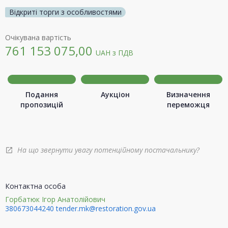
Відкриті торги з особливостями
Очікувана вартість
761 153 075,00
UAH
з ПДВ
Подання
Аукціон
Визначення
пропозицій
переможця
На що звернути увагу потенційному постачальнику?
open_in_new
Контактна особа
Горбатюк Ігор Анатолійович
380673044240
tender.mk@restoration.gov.ua