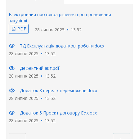
Електронний протокол рішення про проведення
закупівлі
PDF
description
28 липня 2025
13:52
visibility
ТД Експлуатація додаткові роботи.docx
28 липня 2025
13:52
visibility
Дефектний акт.pdf
28 липня 2025
13:52
visibility
Додаток 8 перелік переможець.docx
28 липня 2025
13:52
visibility
Додаток 5 Проект договору ЕУ.docx
28 липня 2025
13:52