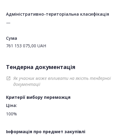
Адміністративно-територіальна класифікація
—
Сума
761 153 075,00
UAH
Тендерна документація
Як учасник може впливати на якість тендерної
open_in_new
документації
Критерії вибору переможця
Ціна:
100%
Інформація про предмет закупівлі