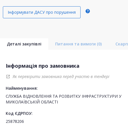
help
Інформувати ДАСУ про порушення
Деталі закупівлі
Питання та вимоги
(0)
Скар
Інформація про замовника
Як перевірити замовника перед участю в тендері
open_in_new
Найменування:
СЛУЖБА ВІДНОВЛЕННЯ ТА РОЗВИТКУ ІНФРАСТРУКТУРИ У
МИКОЛАЇВСЬКІЙ ОБЛАСТІ
Код ЄДРПОУ:
25878206