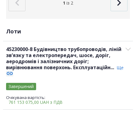
1
із 2
Лоти
45230000-8 Будівництво трубопроводів, ліній
зв’язку та електропередач, шосе, доріг,
аеродромів і залізничних доріг;
вирівнювання поверхонь. Експлуатаційн...
Ще
link
Завершений
Очікувана вартість:
761 153 075,00
UAH
з ПДВ