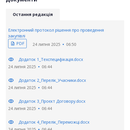
Остання редакція
Електронний протокол рішення про проведення
закупівлі
PDF
description
24 липня 2025
06:50
visibility
Додаток 1_Техспецифікація.docx
24 липня 2025
06:44
visibility
Додаток 2_Перелік_Учасники.docx
24 липня 2025
06:44
visibility
Додаток 3_Проєкт Договору.docx
24 липня 2025
06:44
visibility
Додаток 4_Перелік_Переможці.docx
24 липня 2025
06:44