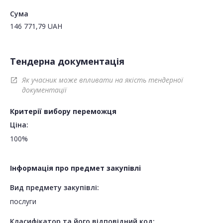
Сума
146 771,79
UAH
Тендерна документація
Як учасник може впливати на якість тендерної
open_in_new
документації
Критерії вибору переможця
Ціна:
100%
Інформація про предмет закупівлі
Вид предмету закупівлі:
послуги
Класифікатор та його відповідний код: