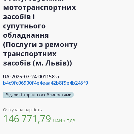
мототранспортних
засобів і
супутнього
обладнання
(Послуги з ремонту
транспортних
засобів (м. Львів))
UA-2025-07-24-001158-a
b4c9fc06900f4e4eaa42b8f9e4b245f9
Відкриті торги з особливостями
Очікувана вартість
146 771,79
UAH
з ПДВ