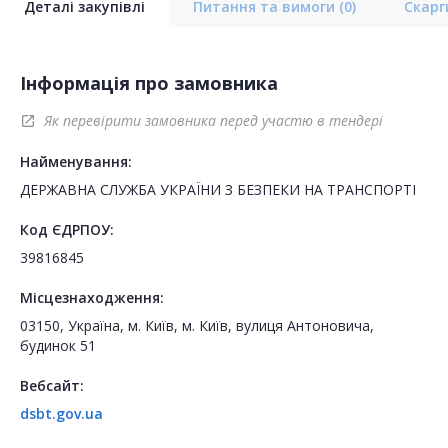
Деталі закупівлі
Питання та вимоги
(0)
Скар
Інформація про замовника
Як перевірити замовника перед участю в тендері
open_in_new
Найменування:
ДЕРЖАВНА СЛУЖБА УКРАЇНИ З БЕЗПЕКИ НА ТРАНСПОРТІ
Код ЄДРПОУ:
39816845
Місцезнаходження:
03150, Україна, м. Київ, м. Київ, вулиця Антоновича,
будинок 51
Вебсайт:
dsbt.gov.ua