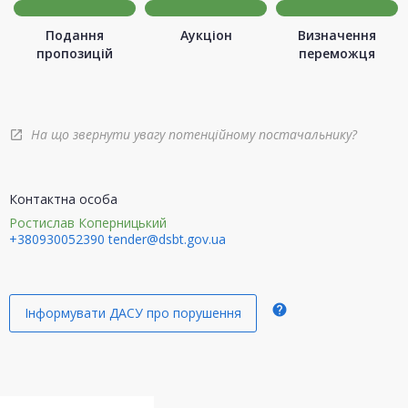
Подання
Аукціон
Визначення
пропозицій
переможця
На що звернути увагу потенційному постачальнику?
open_in_new
Контактна особа
Ростислав Коперницький
+380930052390
tender@dsbt.gov.ua
help
Інформувати ДАСУ про порушення