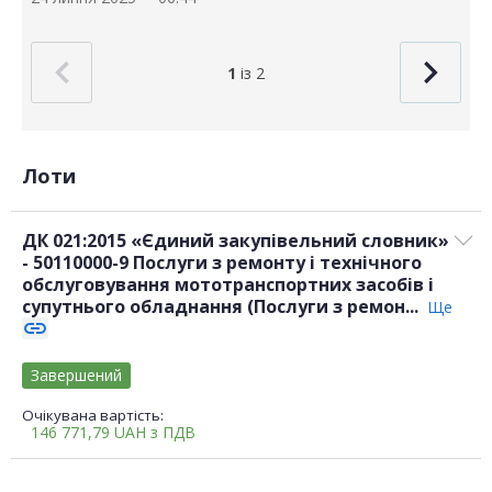
1
із 2
Лоти
ДК 021:2015 «Єдиний закупівельний словник»
- 50110000-9 Послуги з ремонту і технічного
обслуговування мототранспортних засобів і
супутнього обладнання (Послуги з ремон...
Ще
link
Завершений
Очікувана вартість:
146 771,79
UAH
з ПДВ