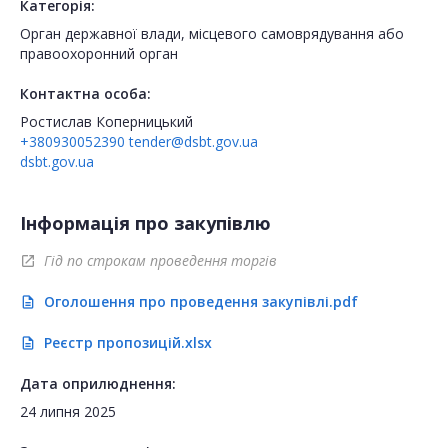
Категорія:
Орган державної влади, місцевого самоврядування або
правоохоронний орган
Контактна особа:
Ростислав Коперницький
+380930052390
tender@dsbt.gov.ua
dsbt.gov.ua
Інформація про закупівлю
Гід по строкам проведення торгів
open_in_new
Оголошення про проведення закупівлі.pdf
description
Реєстр пропозицій.xlsx
description
Дата оприлюднення:
24 липня 2025