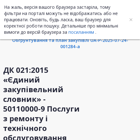
На жаль, версія вашого браузера застаріла, тому
UA
ENG
фільтри на порталі можуть не відображатись або не
працювати. Оновіть, будь ласка, ваш браузер для
коректної роботи пошуку. Детальніше про мінімальні
Інформація про закупівлю
вимоги до версій браузера за
посиланням
.
Обгрунтування та план закупівлі UA-P-2025-07-24-
001284-a
ДК 021:2015
«Єдиний
закупівельний
словник» -
50110000-9 Послуги
з ремонту і
технічного
обслуговування