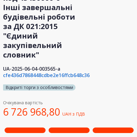
Інші завершальні
будівельні роботи
за ДК 021:2015
"Єдиний
закупівельний
словник"
UA-2025-06-04-003565-a
cfe436d7868448cdbe2e16ffcb648c36
Відкриті торги з особливостями
Очікувана вартість
6 726 968,80
UAH
з ПДВ