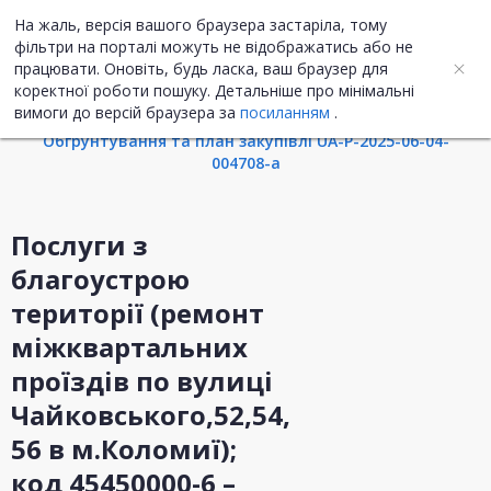
На жаль, версія вашого браузера застаріла, тому
UA
ENG
фільтри на порталі можуть не відображатись або не
працювати. Оновіть, будь ласка, ваш браузер для
коректної роботи пошуку. Детальніше про мінімальні
Інформація про закупівлю
вимоги до версій браузера за
посиланням
.
Обгрунтування та план закупівлі UA-P-2025-06-04-
004708-a
Послуги з
благоустрою
території (ремонт
міжквартальних
проїздів по вулиці
Чайковського,52,54,
56 в м.Коломиї);
код 45450000-6 –