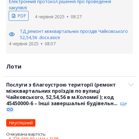
Електронний протокол рішення про проведення
закупівлі
PDF
description
4 червня 2025
08:27
ТД_ремонт міжквартальних проїздів Чайковського
visibility
52,54,56 .docx.asice
4 червня 2025
08:07
Лоти
Послуги з благоустрою території (ремонт
міжквартальних проїздів по вулиці
Чайковського, 52,54,56 в м.Коломиї ); код
45450000-6 – Інші завершальні будівельн...
Ще
link
Неуспішний
Очікувана вартість:
6 726 968,80
UAH
з ПДВ