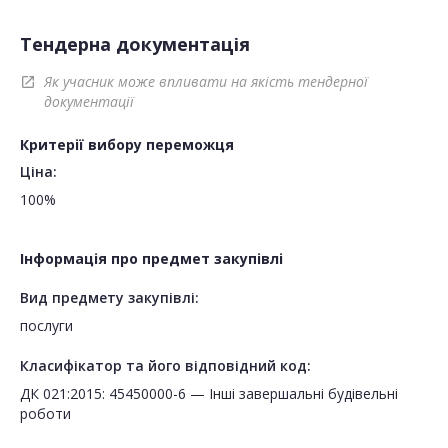
Тендерна документація
Як учасник може впливати на якість тендерної
open_in_new
документації
Критерії вибору переможця
Ціна:
100%
Інформація про предмет закупівлі
Вид предмету закупівлі:
послуги
Класифікатор та його відповідний код:
ДК 021:2015: 45450000-6 — Інші завершальні будівельні
роботи