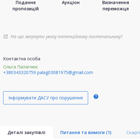
Подання
Аукціон
Визначення
пропозицій
переможця
На що звернути увагу потенційному постачальнику?
open_in_new
Контактна особа
Ольга Палагнюк
+380343320759
palag03081975@gmail.com
help
Інформувати ДАСУ про порушення
Деталі закупівлі
Питання та вимоги
(1)
Скар