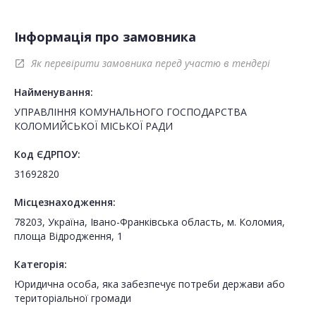
Інформація про замовника
Як перевірити замовника перед участю в тендері
open_in_new
Найменування:
УПРАВЛІННЯ КОМУНАЛЬНОГО ГОСПОДАРСТВА
КОЛОМИЙСЬКОЇ МІСЬКОЇ РАДИ
Код ЄДРПОУ:
31692820
Місцезнаходження:
78203, Україна, Івано-Франківська область, м. Коломия,
площа Відродження, 1
Категорія:
Юридична особа, яка забезпечує потреби держави або
територіальної громади