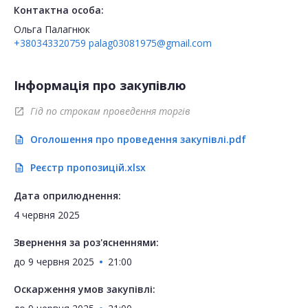
Контактна особа:
Ольга Палагнюк
+380343320759
palag03081975@gmail.com
Інформація про закупівлю
Гід по строкам проведення торгів
open_in_new
Оголошення про проведення закупівлі.pdf
description
Реєстр пропозицій.xlsx
description
Дата оприлюднення:
4 червня 2025
Звернення за роз'ясненнями:
до
9 червня 2025
21:00
Оскарження умов закупівлі: