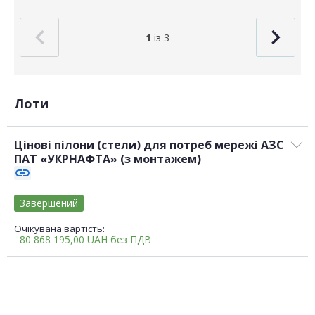
1
із 3
Лоти
Цінові пілони (стели) для потреб мережі АЗС
ПАТ «УКРНАФТА» (з монтажем)
link
Завершений
Очікувана вартість:
80 868 195,00
UAH
без ПДВ