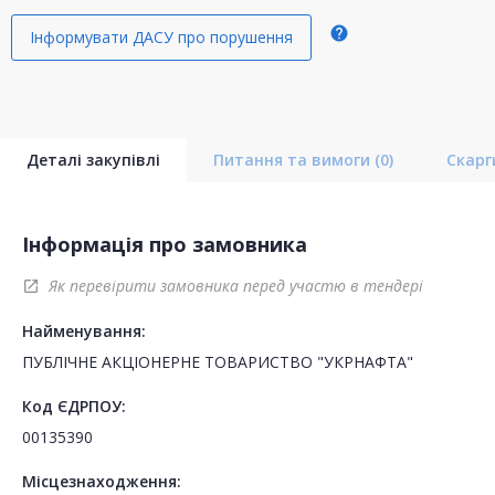
help
Інформувати ДАСУ про порушення
Деталі закупівлі
Питання та вимоги
(0)
Скар
Інформація про замовника
Як перевірити замовника перед участю в тендері
open_in_new
Найменування:
ПУБЛІЧНЕ АКЦІОНЕРНЕ ТОВАРИСТВО "УКPНAФТА"
Код ЄДРПОУ:
00135390
Місцезнаходження: