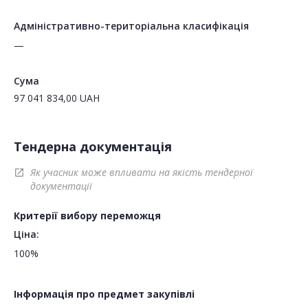
Адміністративно-територіальна класифікація
—
Сума
97 041 834,00
UAH
Тендерна документація
Як учасник може впливати на якість тендерної
open_in_new
документації
Критерії вибору переможця
Ціна:
100%
Інформація про предмет закупівлі