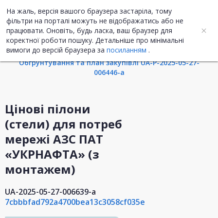
На жаль, версія вашого браузера застаріла, тому
UA
ENG
фільтри на порталі можуть не відображатись або не
працювати. Оновіть, будь ласка, ваш браузер для
коректної роботи пошуку. Детальніше про мінімальні
Інформація про закупівлю
вимоги до версій браузера за
посиланням
.
Обгрунтування та план закупівлі UA-P-2025-05-27-
006446-a
Цінові пілони
(стели) для потреб
мережі АЗС ПАТ
«УКРНАФТА» (з
монтажем)
UA-2025-05-27-006639-a
7cbbbfad792a4700bea13c3058cf035e