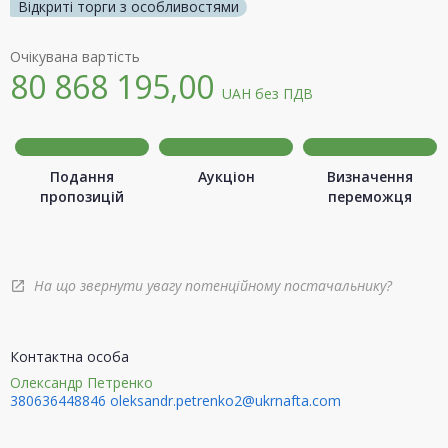
Відкриті торги з особливостями
Очікувана вартість
80 868 195,00
UAH
без ПДВ
Подання
Аукціон
Визначення
пропозицій
переможця
На що звернути увагу потенційному постачальнику?
open_in_new
Контактна особа
Олександр Петренко
380636448846
oleksandr.petrenko2@ukrnafta.com