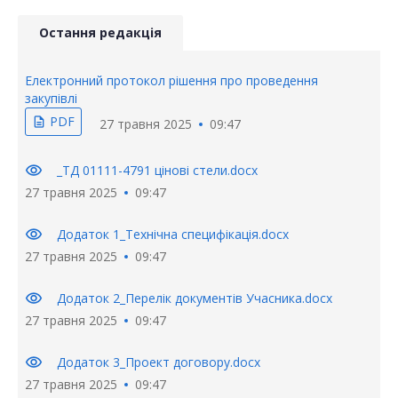
Остання редакція
Електронний протокол рішення про проведення
закупівлі
PDF
description
27 травня 2025
09:47
visibility
_ТД 01111-4791 цінові стели.docx
27 травня 2025
09:47
visibility
Додаток 1_Технічна специфікація.docx
27 травня 2025
09:47
visibility
Додаток 2_Перелік документів Учасника.docx
27 травня 2025
09:47
visibility
Додаток 3_Проект договору.docx
27 травня 2025
09:47