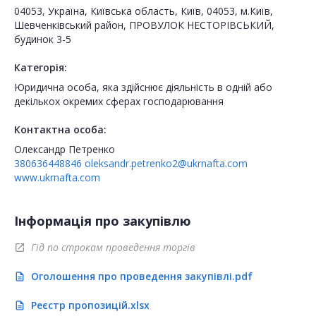
04053, Україна, Київська область, Київ, 04053, м.Київ,
Шевченківський район, ПРОВУЛОК НЕСТОРІВСЬКИЙ,
будинок 3-5
Категорія:
Юридична особа, яка здійснює діяльність в одній або
декількох окремих сферах господарювання
Контактна особа:
Олександр Петренко
380636448846
oleksandr.petrenko2@ukrnafta.com
www.ukrnafta.com
Інформація про закупівлю
Гід по строкам проведення торгів
open_in_new
Оголошення про проведення закупівлі.pdf
description
Реєстр пропозицій.xlsx
description