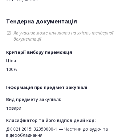
Тендерна документація
Як учасник може впливати на якість тендерної
open_in_new
документації
Критерії вибору переможця
Ціна:
100%
Інформація про предмет закупівлі
Вид предмету закупівлі:
товари
Класифікатор та його відповідний код:
ДК 021:2015: 32350000-1 — Частини до аудіо- та
відеообладнання