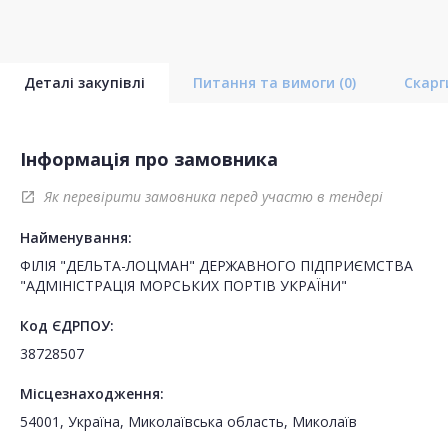
Деталі закупівлі
Питання та вимоги
(0)
Скар
Інформація про замовника
Як перевірити замовника перед участю в тендері
open_in_new
Найменування:
ФІЛІЯ "ДЕЛЬТА-ЛОЦМАН" ДЕРЖАВНОГО ПІДПРИЄМСТВА
"АДМІНІСТРАЦІЯ МОРСЬКИХ ПОРТІВ УКРАЇНИ"
Код ЄДРПОУ:
38728507
Місцезнаходження:
54001, Україна, Миколаївська область, Миколаїв