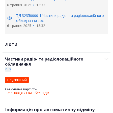
6 травня 2025
13:32
ТД 32350000-1 Частини радіо- та радіолокаційного
visibility
обладнання.doc
6 травня 2025
13:32
Лоти
Частини радіо- та радіолокаційного
обладнання
link
Неуспішний
Очікувана вартість:
211 866,67
UAH
без ПДВ
Інформація про автоматичну відміну