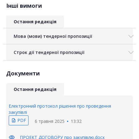
Інші вимоги
Остання редакція
Мова (мови) тендерної пропозиції
Строк дії тендерної пропозиції
Документи
Остання редакція
Електронний протокол рішення про проведення
закупівлі
PDF
description
6 травня 2025
13:32
visibility
ПРОЕКТ ДОГОВОРУ про закупівлю.docx