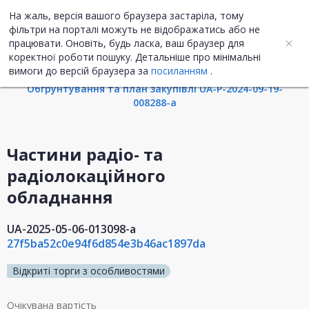
На жаль, версія вашого браузера застаріла, тому
UA
ENG
фільтри на порталі можуть не відображатись або не
працювати. Оновіть, будь ласка, ваш браузер для
коректної роботи пошуку. Детальніше про мінімальні
Інформація про закупівлю
вимоги до версій браузера за
посиланням
.
Обгрунтування та план закупівлі UA-P-2024-09-19-
008288-a
Частини радіо- та
радіолокаційного
обладнання
UA-2025-05-06-013098-a
27f5ba52c0e94f6d854e3b46ac1897da
Відкриті торги з особливостями
Очікувана вартість