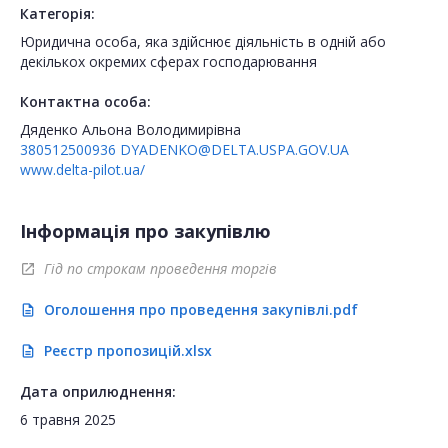
Категорія:
Юридична особа, яка здійснює діяльність в одній або
декількох окремих сферах господарювання
Контактна особа:
Дяденко Альона Володимирівна
380512500936
DYADENKO@DELTA.USPA.GOV.UA
www.delta-pilot.ua/
Інформація про закупівлю
Гід по строкам проведення торгів
open_in_new
Оголошення про проведення закупівлі.pdf
description
Реєстр пропозицій.xlsx
description
Дата оприлюднення:
6 травня 2025