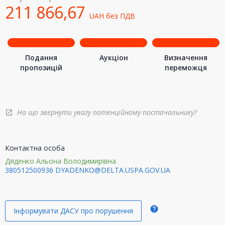
211 866,67
UAH
без ПДВ
Подання
Аукціон
Визначення
пропозицій
переможця
На що звернути увагу потенційному постачальнику?
open_in_new
Контактна особа
Дяденко Альона Володимирівна
380512500936
DYADENKO@DELTA.USPA.GOV.UA
help
Інформувати ДАСУ про порушення