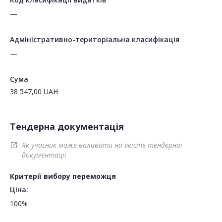
—
Адміністративно-територіальна класифікація
—
Сума
38 547,00
UAH
Тендерна документація
Як учасник може впливати на якість тендерної
open_in_new
документації
Критерії вибору переможця
Ціна:
100%