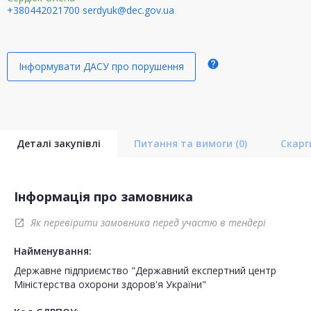
+380442021700
serdyuk@dec.gov.ua
help
Інформувати ДАСУ про порушення
Деталі закупівлі
Питання та вимоги
(0)
Скар
Інформація про замовника
Як перевірити замовника перед участю в тендері
open_in_new
Найменування:
Державне підприємство "Державний експертний центр
Міністерства охорони здоров'я України"