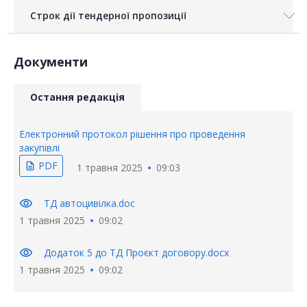
Строк дії тендерної пропозиції
Документи
Остання редакція
Електронний протокол рішення про проведення
закупівлі
PDF
description
1 травня 2025
09:03
visibility
ТД автоцивілка.doc
1 травня 2025
09:02
visibility
Додаток 5 до ТД Проєкт договору.docx
1 травня 2025
09:02