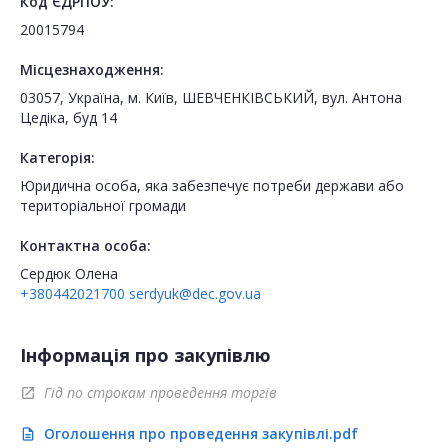
Код ЄДРПОУ:
20015794
Місцезнаходження:
03057, Україна, м. Київ, ШЕВЧЕНКІВСЬКИЙ, вул. Антона
Цедіка, буд 14
Категорія:
Юридична особа, яка забезпечує потреби держави або
територіальної громади
Контактна особа:
Сердюк Олена
+380442021700
serdyuk@dec.gov.ua
Інформація про закупівлю
Гід по строкам проведення торгів
open_in_new
Оголошення про проведення закупівлі.pdf
description