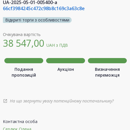
UA-2025-05-01-005400-a
66cf3984245c472c98b8c169c3a63c8e
Відкриті торги з особливостями
Очікувана вартість
38 547,00
UAH
з ПДВ
Подання
Аукціон
Визначення
пропозицій
переможця
На що звернути увагу потенційному постачальнику?
open_in_new
Контактна особа
Сердюк Олена