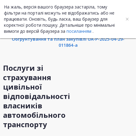
На жаль, версія вашого браузера застаріла, тому
UA
ENG
фільтри на порталі можуть не відображатись або не
працювати. Оновіть, будь ласка, ваш браузер для
коректної роботи пошуку. Детальніше про мінімальні
Інформація про закупівлю
вимоги до версій браузера за
посиланням
.
Обгрунтування та план закупівлі UA-P-2025-04-29-
011864-a
Послуги зі
страхування
цивільної
відповідальності
власників
автомобільного
транспорту