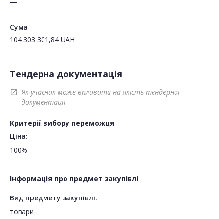
—
Сума
104 303 301,84
UAH
Тендерна документація
Як учасник може впливати на якість тендерної
open_in_new
документації
Критерії вибору переможця
Ціна:
100%
Інформація про предмет закупівлі
Вид предмету закупівлі:
товари