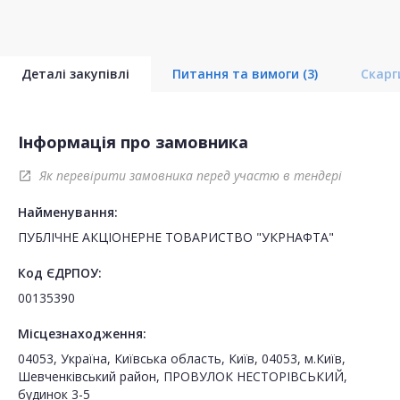
Деталі закупівлі
Питання та вимоги
(3)
Скар
Інформація про замовника
Як перевірити замовника перед участю в тендері
open_in_new
Найменування:
ПУБЛІЧНЕ АКЦІОНЕРНЕ ТОВАРИСТВО "УКPНAФТА"
Код ЄДРПОУ:
00135390
Місцезнаходження:
04053, Україна, Київська область, Київ, 04053, м.Київ,
Шевченківський район, ПРОВУЛОК НЕСТОРІВСЬКИЙ,
будинок 3-5