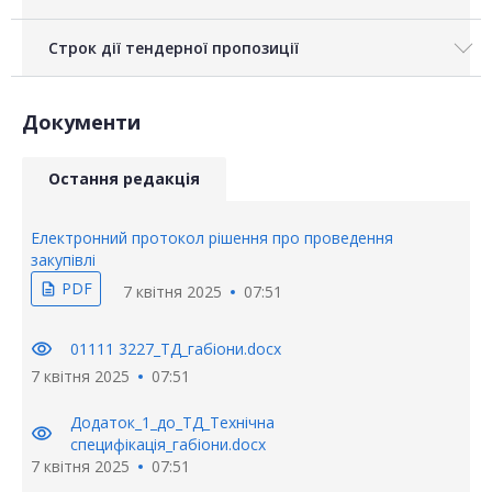
Строк дії тендерної пропозиції
Документи
Остання редакція
Електронний протокол рішення про проведення
закупівлі
PDF
description
7 квітня 2025
07:51
visibility
01111 3227_ТД_габіони.docx
7 квітня 2025
07:51
Додаток_1_до_ТД_Технічна
visibility
специфікація_габіони.docx
7 квітня 2025
07:51