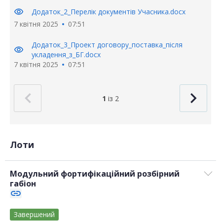
visibility
Додаток_2_Перелік документів Учасника.docx
7 квітня 2025
07:51
Додаток_3_Проект договору_поставка_після
visibility
укладення_з_БГ.docx
7 квітня 2025
07:51
1
із 2
Лоти
Модульний фортифікаційний розбірний
габіон
link
Завершений