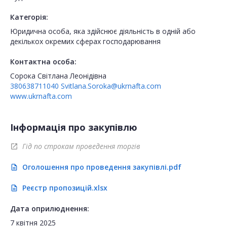
Категорія:
Юридична особа, яка здійснює діяльність в одній або
декількох окремих сферах господарювання
Контактна особа:
Сорока Світлана Леонідівна
380638711040
Svitlana.Soroka@ukrnafta.com
www.ukrnafta.com
Інформація про закупівлю
Гід по строкам проведення торгів
open_in_new
Оголошення про проведення закупівлі.pdf
description
Реєстр пропозицій.xlsx
description
Дата оприлюднення:
7 квітня 2025