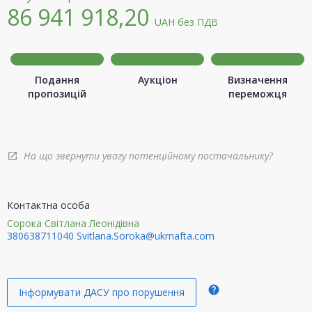
86 941 918,20
UAH
без ПДВ
Подання
Аукціон
Визначення
пропозицій
переможця
На що звернути увагу потенційному постачальнику?
open_in_new
Контактна особа
Сорока Світлана Леонідівна
380638711040
Svitlana.Soroka@ukrnafta.com
help
Інформувати ДАСУ про порушення