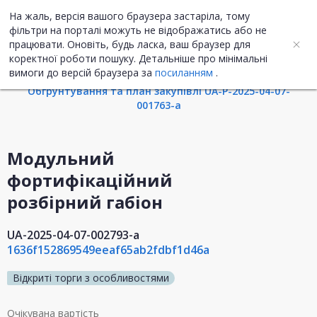
На жаль, версія вашого браузера застаріла, тому
UA
ENG
фільтри на порталі можуть не відображатись або не
працювати. Оновіть, будь ласка, ваш браузер для
коректної роботи пошуку. Детальніше про мінімальні
Інформація про закупівлю
вимоги до версій браузера за
посиланням
.
Обгрунтування та план закупівлі UA-P-2025-04-07-
001763-a
Модульний
фортифікаційний
розбірний габіон
UA-2025-04-07-002793-a
1636f152869549eeaf65ab2fdbf1d46a
Відкриті торги з особливостями
Очікувана вартість