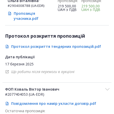
Ольга Віталіївна"
пропозиція:
пропозиція:
#2904008788 (UA-EDR)
219 500,00
219 500,00
UAH
з ПДВ
UAH
з ПДВ
Пропозиція
description
учасника.pdf
Протокол розкриття пропозицій
Протокол розкриття тендерних пропозицій.pdf
description
Дата публікації
17 березня 2025
Що робити після перемоги в аукціоні
open_in_new
ФОП Коваль Віктор Іванович
#2077404053 (UA-EDR)
Повідомлення про намір укласти договір.pdf
description
Остаточна пропозиція: