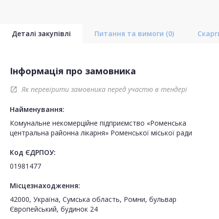
Деталі закупівлі
Питання та вимоги
(0)
Скар
Інформація про замовника
Як перевірити замовника перед участю в тендері
open_in_new
Найменування:
Комунальне некомерційне підприємство «Роменська
центральна районна лікарня» Роменської міської ради
Код ЄДРПОУ:
01981477
Місцезнаходження:
42000, Україна, Сумська область, Ромни, бульвар
Європейський, будинок 24