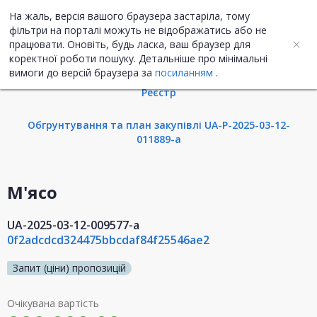
На жаль, версія вашого браузера застаріла, тому
UA
ENG
фільтри на порталі можуть не відображатись або не
працювати. Оновіть, будь ласка, ваш браузер для
коректної роботи пошуку. Детальніше про мінімальні
Інформація про закупівлю
вимоги до версій браузера за
посиланням
.
Реєстр
Обгрунтування та план закупівлі UA-P-2025-03-12-
011889-a
М'ясо
UA-2025-03-12-009577-a
0f2adcdcd324475bbcdaf84f25546ae2
Запит (ціни) пропозицій
Очікувана вартість