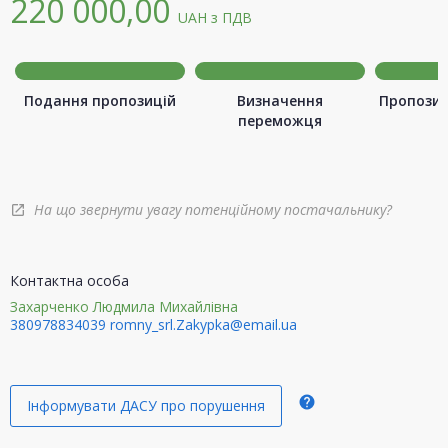
220 000,00
UAH
з ПДВ
Подання пропозицій
Визначення
Пропозиц
переможця
На що звернути увагу потенційному постачальнику?
open_in_new
Контактна особа
Захарченко Людмила Михайлівна
380978834039
romny_srl.Zakypka@email.ua
help
Інформувати ДАСУ про порушення