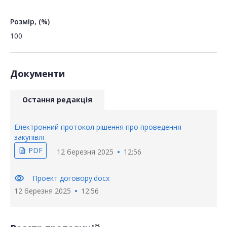
Розмір, (%)
100
Документи
Остання редакція
Електронний протокол рішення про проведення
закупівлі
PDF
description
12 березня 2025
12:56
visibility
Проект договору.docx
12 березня 2025
12:56