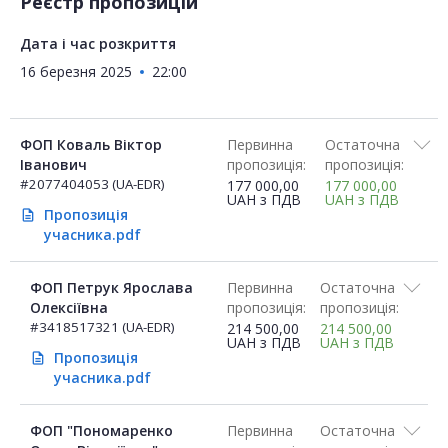
Реєстр пропозицій
Дата і час розкриття
16 березня 2025
22:00
ФОП Коваль Віктор
Первинна
Остаточна
Іванович
пропозиція:
пропозиція:
#2077404053 (UA-EDR)
177 000,00
177 000,00
UAH
з ПДВ
UAH
з ПДВ
Пропозиція
description
учасника.pdf
ФОП Петрук Ярослава
Первинна
Остаточна
Олексіївна
пропозиція:
пропозиція:
#3418517321 (UA-EDR)
214 500,00
214 500,00
UAH
з ПДВ
UAH
з ПДВ
Пропозиція
description
учасника.pdf
ФОП "Пономаренко
Первинна
Остаточна