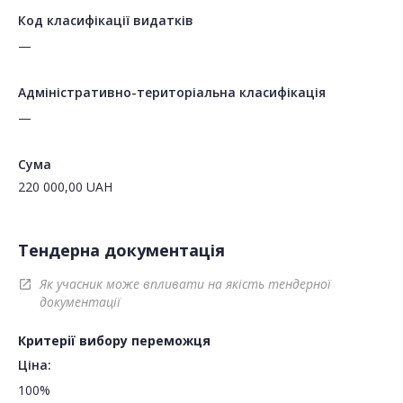
Код класифікації видатків
—
Адміністративно-територіальна класифікація
—
Сума
220 000,00
UAH
Тендерна документація
Як учасник може впливати на якість тендерної
open_in_new
документації
Критерії вибору переможця
Ціна:
100%