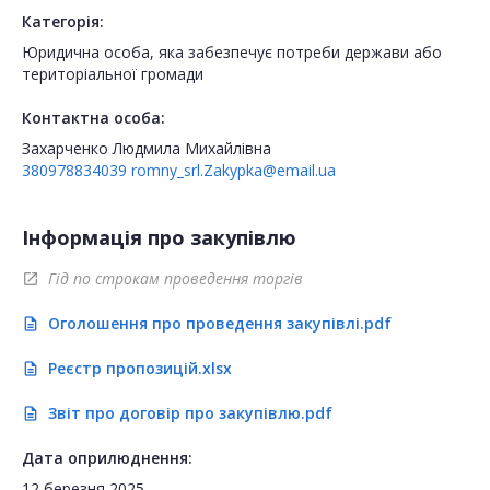
Категорія:
Юридична особа, яка забезпечує потреби держави або
територіальної громади
Контактна особа:
Захарченко Людмила Михайлівна
380978834039
romny_srl.Zakypka@email.ua
Інформація про закупівлю
Гід по строкам проведення торгів
open_in_new
Оголошення про проведення закупівлі.pdf
description
Реєстр пропозицій.xlsx
description
Звіт про договір про закупівлю.pdf
description
Дата оприлюднення:
12 березня 2025