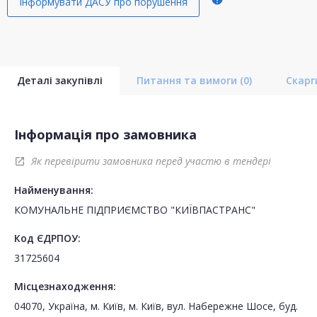
Інформувати ДАСУ про порушення
Деталі закупівлі
Питання та вимоги
(0)
Скар
Інформація про замовника
Як перевірити замовника перед участю в тендері
open_in_new
Найменування:
КОМУНАЛЬНЕ ПІДПРИЄМСТВО "КИЇВПАСТРАНС"
Код ЄДРПОУ:
31725604
Місцезнаходження:
04070, Україна, м. Київ, м. Київ, вул. Набережне Шосе, буд.