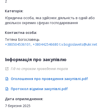
2
Категорія:
Юридична особа, яка здійснює діяльність в одній або
декількох окремих сферах господарювання
Контактна особа:
Тетяна Богославець
+380504536101, +380442546680
t.v.bogoslavets@ukr.net
Інформація про закупівлю
Гід по строкам проведення торгів
open_in_new
Оголошення про проведення закупівлі.pdf
description
Протокол відміни закупівлі.pdf
description
Дата оприлюднення:
7 березня 2025