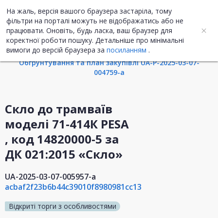
На жаль, версія вашого браузера застаріла, тому
UA
ENG
фільтри на порталі можуть не відображатись або не
працювати. Оновіть, будь ласка, ваш браузер для
коректної роботи пошуку. Детальніше про мінімальні
Інформація про закупівлю
вимоги до версій браузера за
посиланням
.
Обгрунтування та план закупівлі UA-P-2025-03-07-
004759-a
Скло до трамваїв
моделі 71-414К PESA
, код 14820000-5 за
ДК 021:2015 «Скло»
UA-2025-03-07-005957-a
acbaf2f23b6b44c39010f8980981cc13
Відкриті торги з особливостями